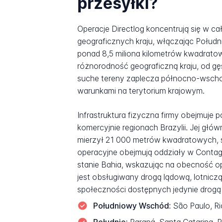
przesyłki?
Operacje Directlog koncentrują się w c
geograficznych kraju, włączając Połud
ponad 8,5 miliona kilometrów kwadratow
różnorodność geograficzną kraju, od gę
suche tereny zaplecza północno-wschodn
warunkami na terytorium krajowym.
Infrastruktura fizyczna firmy obejmuje
komercyjnie regionach Brazylii. Jej głó
mierzył 21 000 metrów kwadratowych, s
operacyjne obejmują oddziały w Contage
stanie Bahia, wskazując na obecność 
jest obsługiwany drogą lądową, lotniczą
społeczności dostępnych jedynie drogą
Południowy Wschód:
São Paulo, Ri