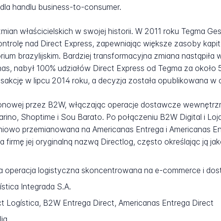
dla handlu business-to-consumer.
mian właścicielskich w swojej historii. W 2011 roku Tegma Ge
 kontrolę nad Direct Express, zapewniając większe zasoby kap
rium brazylijskim. Bardziej transformacyjna zmiana nastąpiła 
s, nabył 100% udziałów Direct Express od Tegma za około 57 
kcję w lipcu 2014 roku, a decyzja została opublikowana w of
 pionowej przez B2W, włączając operacje dostawcze wewnętrzn
no, Shoptime i Sou Barato. Po połączeniu B2W Digital i Loj
pniowo przemianowana na Americanas Entrega i Americanas En
firmę jej oryginalną nazwą Directlog, często określając ją jak
na operacja logistyczna skoncentrowana na e-commerce i dos
stica Integrada S.A.
ct Logística, B2W Entrega Direct, Americanas Entrega Direct
lia