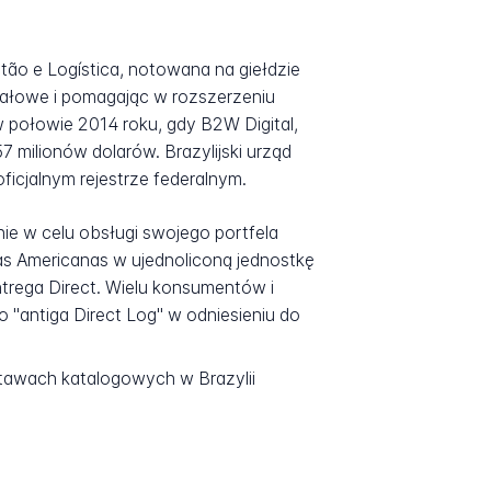
stão e Logística, notowana na giełdzie
itałowe i pomagając w rozszerzeniu
w połowie 2014 roku, gdy B2W Digital,
milionów dolarów. Brazylijski urząd
icjalnym rejestrze federalnym.
ie w celu obsługi swojego portfela
as Americanas w ujednoliconą jednostkę
trega Direct. Wielu konsumentów i
o "antiga Direct Log" w odniesieniu do
tawach katalogowych w Brazylii