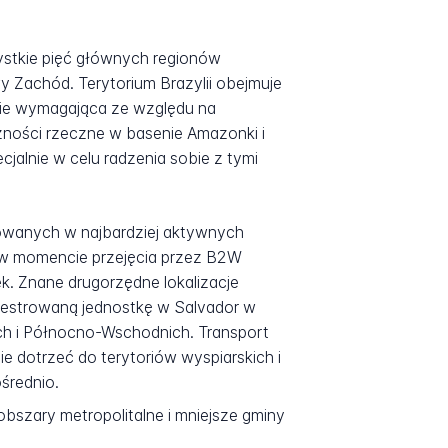
zystkie pięć głównych regionów
 Zachód. Terytorium Brazylii obejmuje
lnie wymagająca ze względu na
czności rzeczne w basenie Amazonki i
alnie w celu radzenia sobie z tymi
zowanych w najbardziej aktywnych
 i w momencie przejęcia przez B2W
k. Znane drugorzędne lokalizacje
ejestrowaną jednostkę w Salvador w
h i Północno-Wschodnich. Transport
e dotrzeć do terytoriów wyspiarskich i
średnio.
obszary metropolitalne i mniejsze gminy