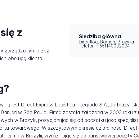
się z
Siedziba główna
Directlog, Barueri, Brazylia
Telefon: +551140032034
wy zarządzanym przez
ich obsługą klienta.
g?
ną jest Direct Express Logística Integrada S.A., to brazylijska
 w Barueri w São Paulo. Firma została założona w 2003 roku z
ych w Brazylii, pozycjonując się od początku jako specjali
sportu towarowego. W szczytowym okresie działalności Direct
atniej mili w Brazylii, wyróżniając się od państwowej poczty 