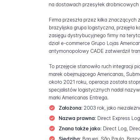
na dostawach przesyłek drobnicowych 
Firma przeszła przez kilka znaczących z
brazylijska grupa logistyczna, przejęła
zasięgu dystrybucyjnego firmy na teryto
dział e-commerce Grupo Lojas Americana
antymonopolowy CADE zatwierdził transa
To przejęcie stanowiło ruch integracji
marek obejmującego Americanas, Submari
około 2021 roku, operacja została sto
specjalistów logistycznych nadal nazywa 
marki Americanas Entrega.
Założona:
2003 rok, jako niezależ
Nazwa prawna:
Direct Express Logí
Znana także jako:
Direct Log, Dire
Siedziba:
Barueri, São Paulo, Brazy