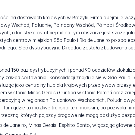
ałości na dostawach krajowych w Brazylii. Firma obejmuje ws
niowy Wschód, Południe, Północny Wschód, Północ i Środkowy
ych, a logistyka ostatniej mili na tym obszarze jest szczegó
stych centrów miejskich São Paulo i Rio de Janeiro po społe
iego. Sieć dystrybucyjna Directlog została zbudowana specj
 ponad 150 baz dystrybucyjnych i ponad 90 oddziałów zlokali
wny zakład sortowania i konsolidacji znajduje się w São Paulo
łużąc jako centralny hub dla krajowych przepływów przesyłe
m w stanie Minas Gerais i Curitiba w stanie Paraná oraz zar
operacyjną w regionach Południowo-Wschodnich, Południowyc
 i tam gdzie to możliwe transportem morskim, co pozwala firmi
 rzeczną, których pojazdy drogowe nie mogą obsłużyć bezpo
o de Janeiro, Minas Gerais, Espírito Santo, włączając główne 