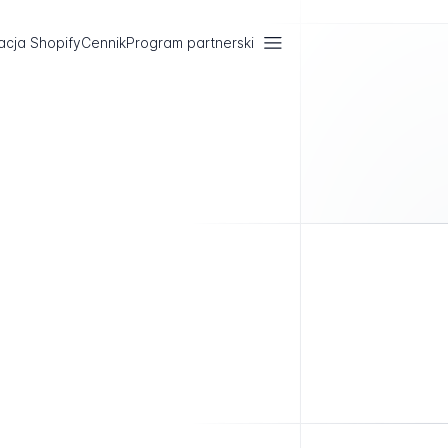
acja Shopify
Cennik
Program partnerski