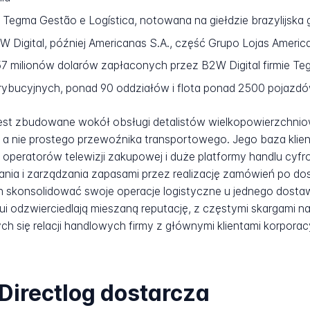
Tegma Gestão e Logística, notowana na giełdzie brazylijska 
 Digital, później Americanas S.A., część Grupo Lojas Americ
7 milionów dolarów zapłaconych przez B2W Digital firmie T
ybucyjnych, ponad 90 oddziałów i flota ponad 2500 pojazdów 
jest zbudowane wokół obsługi detalistów wielkopowierzchni
 a nie prostego przewoźnika transportowego. Jego baza klie
eratorów telewizji zakupowej i duże platformy handlu cyfr
a i zarządzania zapasami przez realizację zamówień po dosta
ch skonsolidować swoje operacje logistyczne u jednego dost
Aqui odzwierciedlają mieszaną reputację, z częstymi skargami 
ch się relacji handlowych firmy z głównymi klientami korporac
Directlog dostarcza