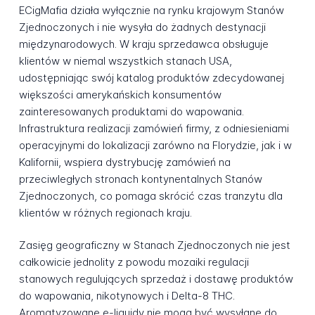
ECigMafia działa wyłącznie na rynku krajowym Stanów
Zjednoczonych i nie wysyła do żadnych destynacji
międzynarodowych. W kraju sprzedawca obsługuje
klientów w niemal wszystkich stanach USA,
udostępniając swój katalog produktów zdecydowanej
większości amerykańskich konsumentów
zainteresowanych produktami do wapowania.
Infrastruktura realizacji zamówień firmy, z odniesieniami
operacyjnymi do lokalizacji zarówno na Florydzie, jak i w
Kalifornii, wspiera dystrybucję zamówień na
przeciwległych stronach kontynentalnych Stanów
Zjednoczonych, co pomaga skrócić czas tranzytu dla
klientów w różnych regionach kraju.
Zasięg geograficzny w Stanach Zjednoczonych nie jest
całkowicie jednolity z powodu mozaiki regulacji
stanowych regulujących sprzedaż i dostawę produktów
do wapowania, nikotynowych i Delta-8 THC.
Aromatyzowane e-liquidy nie mogą być wysyłane do