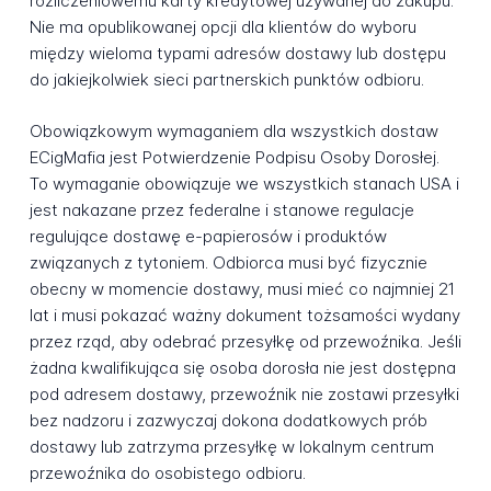
rozliczeniowemu karty kredytowej używanej do zakupu.
Nie ma opublikowanej opcji dla klientów do wyboru
między wieloma typami adresów dostawy lub dostępu
do jakiejkolwiek sieci partnerskich punktów odbioru.
Obowiązkowym wymaganiem dla wszystkich dostaw
ECigMafia jest Potwierdzenie Podpisu Osoby Dorosłej.
To wymaganie obowiązuje we wszystkich stanach USA i
jest nakazane przez federalne i stanowe regulacje
regulujące dostawę e-papierosów i produktów
związanych z tytoniem. Odbiorca musi być fizycznie
obecny w momencie dostawy, musi mieć co najmniej 21
lat i musi pokazać ważny dokument tożsamości wydany
przez rząd, aby odebrać przesyłkę od przewoźnika. Jeśli
żadna kwalifikująca się osoba dorosła nie jest dostępna
pod adresem dostawy, przewoźnik nie zostawi przesyłki
bez nadzoru i zazwyczaj dokona dodatkowych prób
dostawy lub zatrzyma przesyłkę w lokalnym centrum
przewoźnika do osobistego odbioru.