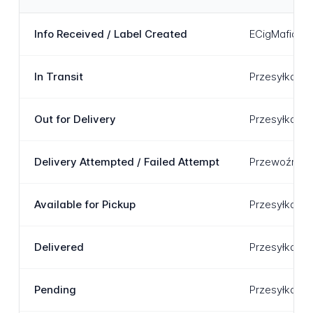
Info Received / Label Created
ECigMafia wy
In Transit
Przesyłka zo
Out for Delivery
Przesyłka zo
Delivery Attempted / Failed Attempt
Przewoźnik p
Available for Pickup
Przesyłka je
Delivered
Przesyłka zo
Pending
Przesyłka oc