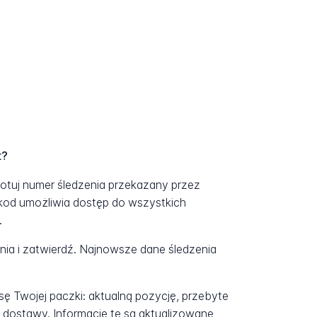
t?
gotuj numer śledzenia przekazany przez
kod umożliwia dostęp do wszystkich
.
a i zatwierdź. Najnowsze dane śledzenia
ę Twojej paczki: aktualną pozycję, przebyte
 dostawy. Informacje te są aktualizowane