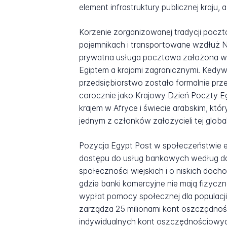
element infrastruktury publicznej kraju
Korzenie zorganizowanej tradycji poczto
pojemnikach i transportowane wzdłuż Ni
prywatna usługa pocztowa założona w A
Egiptem a krajami zagranicznymi. Kedyw 
przedsiębiorstwo zostało formalnie pr
corocznie jako Krajowy Dzień Poczty Eg
krajem w Afryce i świecie arabskim, któ
jednym z członków założycieli tej global
Pozycja Egypt Post w społeczeństwie eg
dostępu do usług bankowych według dan
społeczności wiejskich i o niskich doch
gdzie banki komercyjne nie mają fizyc
wypłat pomocy społecznej dla populacj
zarządza 25 milionami kont oszczędnoś
indywidualnych kont oszczędnościowych