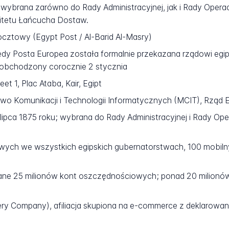
 wybrana zarówno do Rady Administracyjnej, jak i Rady Opera
tetu Łańcucha Dostaw.
cztowy (Egypt Post / Al-Barid Al-Masry)
iedy Posta Europea została formalnie przekazana rządowi eg
 obchodzony corocznie 2 stycznia
t 1, Plac Ataba, Kair, Egipt
two Komunikacji i Technologii Informatycznych (MCIT), Rząd 
lipca 1875 roku; wybrana do Rady Administracyjnej i Rady O
ch we wszystkich egipskich gubernatorstwach, 100 mobil
ne 25 milionów kont oszczędnościowych; ponad 20 milionó
ery Company), afiliacja skupiona na e-commerce z deklarow