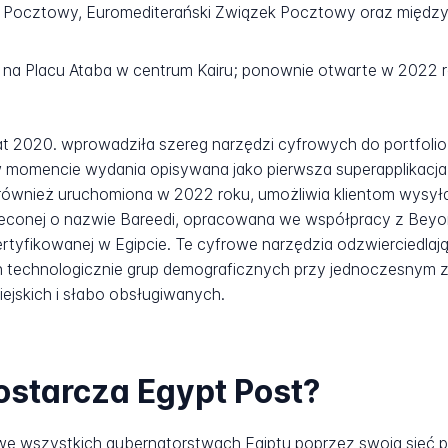
 Pocztowy, Euromediterański Związek Pocztowy oraz międz
na Placu Ataba w centrum Kairu; ponownie otwarte w 2022 r
t 2020. wprowadziła szereg narzędzi cyfrowych do portfolio u
 momencie wydania opisywana jako pierwsza superapplikacja w
 również uruchomiona w 2022 roku, umożliwia klientom wysyła
leconej o nazwie Bareedi, opracowana we współpracy z Beyo
rtyfikowanej w Egipcie. Te cyfrowe narzędzia odzwierciedlają
 technologicznie grup demograficznych przy jednoczesnym zac
ejskich i słabo obsługiwanych.
ostarcza Egypt Post?
 we wszystkich gubernatorstwach Egiptu poprzez swoją sieć