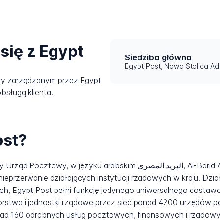
się z Egypt
Siedziba główna
Egypt Post, Nowa Stolica Adm
wy zarządzanym przez Egypt
bsługą klienta.
ost?
u arabskim البريد المصرى, Al-Barid Al-Masry, to państwowa służba
nieprzerwanie działających instytucji rządowych w kraju. Dzi
ych, Egypt Post pełni funkcję jedynego uniwersalnego dostaw
orstwa i jednostki rządowe przez sieć ponad 4200 urzędów 
d 160 odrębnych usług pocztowych, finansowych i rządowyc