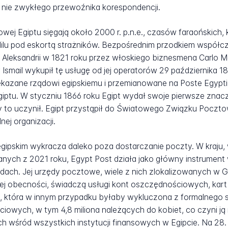
, a nie zwykłego przewoźnika korespondencji.
wej Egiptu sięgają około 2000 r. p.n.e., czasów faraońskich
lu pod eskortą strażników. Bezpośrednim przodkiem współcze
leksandrii w 1821 roku przez włoskiego biznesmena Carlo Me
Ismail wykupił tę usługę od jej operatorów 29 października 18
zekazane rządowi egipskiemu i przemianowane na Poste Egypt
iptu. W styczniu 1866 roku Egipt wydał swoje pierwsze znacz
ry to uczynił. Egipt przystąpił do Światowego Związku Pocztow
nej organizacji.
ipskim wykracza daleko poza dostarczanie poczty. W kraju, 
ych z 2021 roku, Egypt Post działa jako główny instrument
odach. Jej urzędy pocztowe, wiele z nich zlokalizowanych w 
znej obecności, świadczą usługi kont oszczędnościowych, kar
i, która w innym przypadku byłaby wykluczona z formalnego 
ciowych, w tym 4,8 miliona należących do kobiet, co czyni 
 wśród wszystkich instytucji finansowych w Egipcie. Na 2