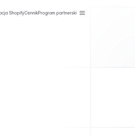
acja Shopify
Cennik
Program partnerski