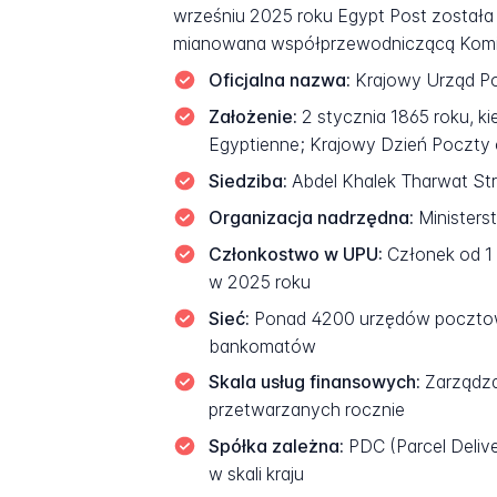
wrześniu 2025 roku Egypt Post została
mianowana współprzewodniczącą Komi
Oficjalna nazwa:
Krajowy Urząd Po
Założenie:
2 stycznia 1865 roku, k
Egyptienne; Krajowy Dzień Poczty
Siedziba:
Abdel Khalek Tharwat Stree
Organizacja nadrzędna:
Ministers
Członkostwo w UPU:
Członek od 1 
w 2025 roku
Sieć:
Ponad 4200 urzędów pocztowy
bankomatów
Skala usług finansowych:
Zarządza
przetwarzanych rocznie
Spółka zależna:
PDC (Parcel Deliv
w skali kraju