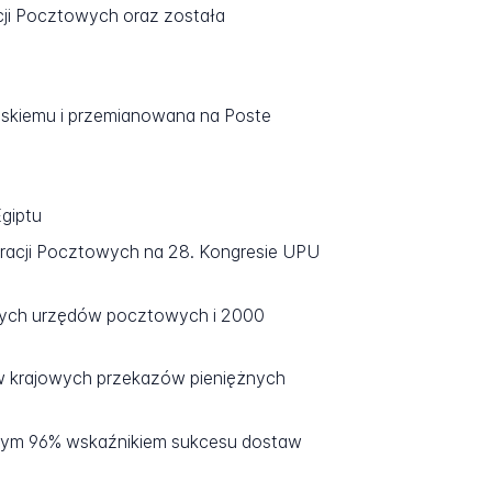
cji Pocztowych oraz została
ipskiemu i przemianowana na Poste
Egiptu
peracji Pocztowych na 28. Kongresie UPU
nych urzędów pocztowych i 2000
w krajowych przekazów pieniężnych
anym 96% wskaźnikiem sukcesu dostaw