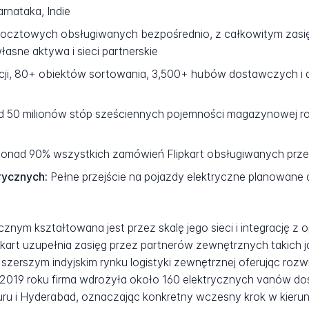
rnataka, Indie
cztowych obsługiwanych bezpośrednio, z całkowitym zasięg
sne aktywa i sieci partnerskie
cji, 80+ obiektów sortowania, 3,500+ hubów dostawczych i d
 50 milionów stóp sześciennych pojemności magazynowej ro
onad 90% wszystkich zamówień Flipkart obsługiwanych prze
rycznych:
Pełne przejście na pojazdy elektryczne planowane
cznym kształtowana jest przez skalę jego sieci i integrację z
ipkart uzupełnia zasięg przez partnerów zewnętrznych takich j
a szerszym indyjskim rynku logistyki zewnętrznej oferując ro
 2019 roku firma wdrożyła około 160 elektrycznych vanów do
u i Hyderabad, oznaczając konkretny wczesny krok w kierunku 