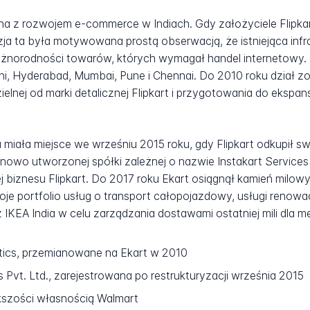
ana z rozwojem e-commerce w Indiach. Gdy założyciele Flipkar
zja ta była motywowana prostą obserwacją, że istniejąca infra
żnorodności towarów, których wymagał handel internetowy. U
lhi, Hyderabad, Mumbai, Pune i Chennai. Do 2010 roku dział 
lnej od marki detalicznej Flipkart i przygotowania do ekspan
miała miejsce we wrześniu 2015 roku, gdy Flipkart odkupił sw
 nowo utworzonej spółki zależnej o nazwie Instakart Services 
ej biznesu Flipkart. Do 2017 roku Ekart osiągnął kamień milow
oje portfolio usług o transport całopojazdowy, usługi renow
 IKEA India w celu zarządzania dostawami ostatniej mili dla 
stics, przemianowane na Ekart w 2010
s Pvt. Ltd., zarejestrowana po restrukturyzacji września 2015
ększości własnością Walmart