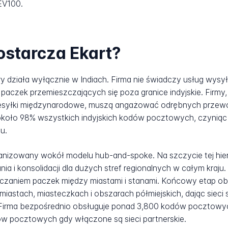
EV100.
ostarcza Ekart?
óry działa wyłącznie w Indiach. Firma nie świadczy usług wy
a paczek przemieszczających się poza granice indyjskie. Firm
rzesyłki międzynarodowe, muszą angażować odrębnych prze
około 98% wszystkich indyjskich kodów pocztowych, czyniąc 
u.
ganizowany wokół modelu hub-and-spoke. Na szczycie tej hiera
ia i konsolidacji dla dużych stref regionalnych w całym kraju
zczaniem paczek między miastami i stanami. Końcowy etap ob
stach, miasteczkach i obszarach półmiejskich, dając sieci
dii. Firma bezpośrednio obsługuje ponad 3,800 kodów pocztow
ów pocztowych gdy włączone są sieci partnerskie.