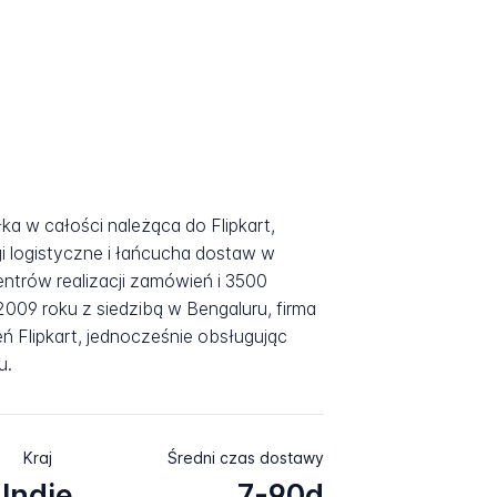
łka w całości należąca do Flipkart,
 logistyczne i łańcucha dostaw w
entrów realizacji zamówień i 3500
09 roku z siedzibą w Bengaluru, firma
 Flipkart, jednocześnie obsługując
u.
Kraj
Średni czas dostawy
Indie
7-90d