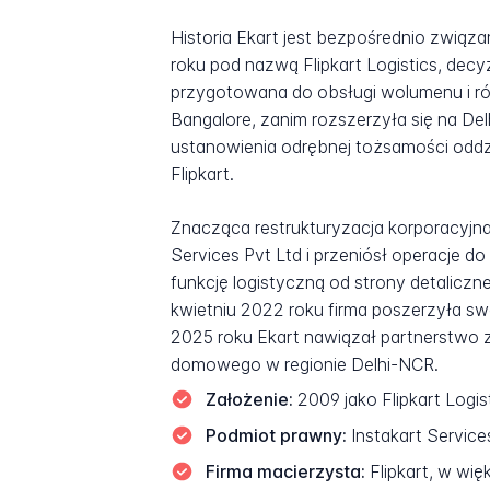
Historia Ekart jest bezpośrednio związ
roku pod nazwą Flipkart Logistics, decy
przygotowana do obsługi wolumenu i ró
Bangalore, zanim rozszerzyła się na De
ustanowienia odrębnej tożsamości oddzie
Flipkart.
Znacząca restrukturyzacja korporacyjna 
Services Pvt Ltd i przeniósł operacje do
funkcję logistyczną od strony detaliczn
kwietniu 2022 roku firma poszerzyła sw
2025 roku Ekart nawiązał partnerstwo z
domowego w regionie Delhi-NCR.
Założenie:
2009 jako Flipkart Logi
Podmiot prawny:
Instakart Service
Firma macierzysta:
Flipkart, w wi