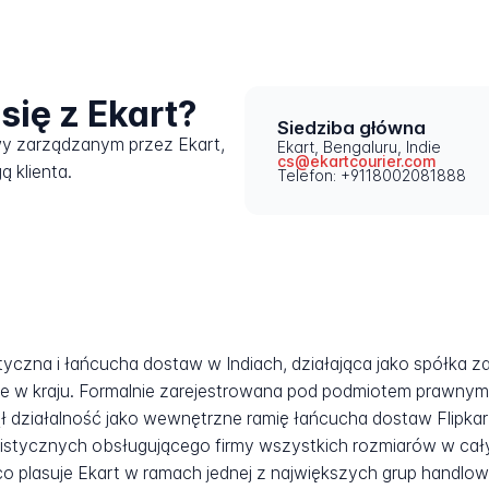
się z Ekart?
Siedziba główna
wy zarządzanym przez Ekart,
Ekart, Bengaluru, Indie
cs@ekartcourier.com
ą klienta.
Telefon: +9118002081888
styczna i łańcucha dostaw w Indiach, działająca jako spółka z
 w kraju. Formalnie zarejestrowana pod podmiotem prawnym In
ł działalność jako wewnętrzne ramię łańcucha dostaw Flipkar
tycznych obsługującego firmy wszystkich rozmiarów w całych
co plasuje Ekart w ramach jednej z największych grup handlow