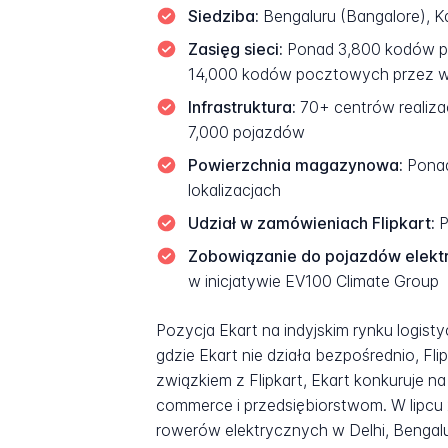
Siedziba:
Bengaluru (Bangalore), Ka
Zasięg sieci:
Ponad 3,800 kodów po
14,000 kodów pocztowych przez wła
Infrastruktura:
70+ centrów realiza
7,000 pojazdów
Powierzchnia magazynowa:
Ponad
lokalizacjach
Udział w zamówieniach Flipkart:
P
Zobowiązanie do pojazdów elekt
w inicjatywie EV100 Climate Group
Pozycja Ekart na indyjskim rynku logisty
gdzie Ekart nie działa bezpośrednio, Fl
związkiem z Flipkart, Ekart konkuruje n
commerce i przedsiębiorstwom. W lipcu
rowerów elektrycznych w Delhi, Bengalur