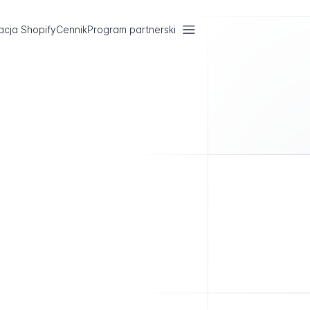
acja Shopify
Cennik
Program partnerski