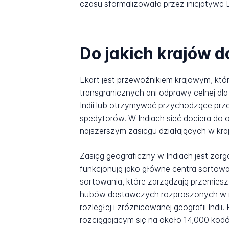
czasu sformalizowała przez inicjatywę 
Do jakich krajów d
Ekart jest przewoźnikiem krajowym, kt
transgranicznych ani odprawy celnej dl
Indii lub otrzymywać przychodzące p
spedytorów. W Indiach sieć dociera do 
najszerszym zasięgu działających w kraj
Zasięg geograficzny w Indiach jest zor
funkcjonują jako główne centra sortowan
sortowania, które zarządzają przemies
hubów dostawczych rozproszonych w mia
rozległej i zróżnicowanej geografii In
rozciągającym się na około 14,000 kod