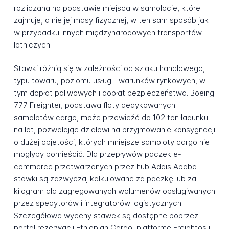
rozliczana na podstawie miejsca w samolocie, które
zajmuje, a nie jej masy fizycznej, w ten sam sposób jak
w przypadku innych międzynarodowych transportów
lotniczych.
Stawki różnią się w zależności od szlaku handlowego,
typu towaru, poziomu usługi i warunków rynkowych, w
tym dopłat paliwowych i dopłat bezpieczeństwa. Boeing
777 Freighter, podstawa floty dedykowanych
samolotów cargo, może przewieźć do 102 ton ładunku
na lot, pozwalając działowi na przyjmowanie konsygnacji
o dużej objętości, których mniejsze samoloty cargo nie
mogłyby pomieścić. Dla przepływów paczek e-
commerce przetwarzanych przez hub Addis Ababa
stawki są zazwyczaj kalkulowane za paczkę lub za
kilogram dla zagregowanych wolumenów obsługiwanych
przez spedytorów i integratorów logistycznych.
Szczegółowe wyceny stawek są dostępne poprzez
portal rezerwacji Ethiopian Cargo, platformę Freightos i