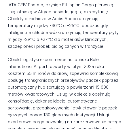
IATA CEIV Pharma, czyniąc Ethiopian Cargo pierwszą
linią lotniczą w Afryce posiadającą tę akredytację.
Obiekty chłodnicze w Addis Ababa utrzymują
temperatury między -30°C a +25°C, podczas gdy
inteligentne chłodne wózki utrzymują temperatury płyty
między -29°C a +27°C dla materiałów klinicznych,
szczepionek i próbek biologicznych w tranzycie.
Obiekt logistyki e-commerce na lotnisku Bole
International Airport, otwarty w lutym 2024 roku
kosztem 55 milionów dolarów, zapewnia kompleksową
obsługę transgranicznych przepływów paczek poprzez
automatyczny hub sortujący o powierzchni 15 000
metrów kwadratowych. Usługi w obiekcie obejmują
konsolidację, dekonsolidację, automatyczne
sortowanie, przepakowywanie i etykietowanie paczek
łączących ponad 130 globalnych destynacji. Usługi
czarterowe cargo pozwalają na zarezerwowanie całego
samolotu wyłącznie dla wymagań jednego klienta, z