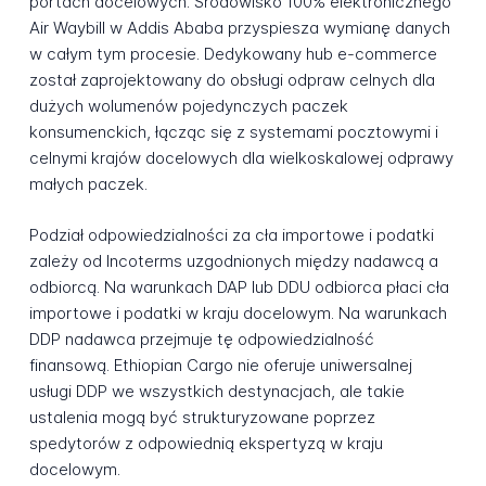
portach docelowych. Środowisko 100% elektronicznego
Air Waybill w Addis Ababa przyspiesza wymianę danych
w całym tym procesie. Dedykowany hub e-commerce
został zaprojektowany do obsługi odpraw celnych dla
dużych wolumenów pojedynczych paczek
konsumenckich, łącząc się z systemami pocztowymi i
celnymi krajów docelowych dla wielkoskalowej odprawy
małych paczek.
Podział odpowiedzialności za cła importowe i podatki
zależy od Incoterms uzgodnionych między nadawcą a
odbiorcą. Na warunkach DAP lub DDU odbiorca płaci cła
importowe i podatki w kraju docelowym. Na warunkach
DDP nadawca przejmuje tę odpowiedzialność
finansową. Ethiopian Cargo nie oferuje uniwersalnej
usługi DDP we wszystkich destynacjach, ale takie
ustalenia mogą być strukturyzowane poprzez
spedytorów z odpowiednią ekspertyzą w kraju
docelowym.