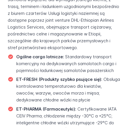
trasą, terminem i ładunkiem uzgodnionymi bezpośrednio
z biurem czarterów. Usługi logistyki naziemnej są
dostępne poprzez joint venture DHL-Ethiopian Airlines
Logistics Services, obejmujące transport ciężarowy,
pośrednictwo celne i magazynowanie w Etiopii,
szczególnie dla krajowych parków przemysłowych i
stref przetwórstwa eksportowego.
Ogólne cargo lotnicze:
Standardowy transport
komercyjny na dedykowanych samolotach cargo i
pojemności ładunkowej samolotów pasażerskich
ET-FRESH (Produkty szybko psujące się):
Obsługa
kontrolowana temperaturowo dla kwiatów,
owoców, warzyw, owoców morza i mięsa;
dedykowane chłodne wózki na płycie
ET-PHARMA (Farmaceutyki):
Certyfikowane IATA
CEIV Pharma; chłodzenie między -30°C a +25°C;
inteligentne chłodne wózki utrzymujące -29°C do