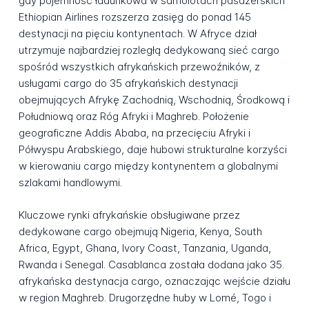
gdy pojemność ładunkowa w samolotach pasażerskich
Ethiopian Airlines rozszerza zasięg do ponad 145
destynacji na pięciu kontynentach. W Afryce dział
utrzymuje najbardziej rozległą dedykowaną sieć cargo
spośród wszystkich afrykańskich przewoźników, z
usługami cargo do 35 afrykańskich destynacji
obejmujących Afrykę Zachodnią, Wschodnią, Środkową i
Południową oraz Róg Afryki i Maghreb. Położenie
geograficzne Addis Ababa, na przecięciu Afryki i
Półwyspu Arabskiego, daje hubowi strukturalne korzyści
w kierowaniu cargo między kontynentem a globalnymi
szlakami handlowymi.
Kluczowe rynki afrykańskie obsługiwane przez
dedykowane cargo obejmują Nigeria, Kenya, South
Africa, Egypt, Ghana, Ivory Coast, Tanzania, Uganda,
Rwanda i Senegal. Casablanca została dodana jako 35.
afrykańska destynacja cargo, oznaczając wejście działu
w region Maghreb. Drugorzędne huby w Lomé, Togo i