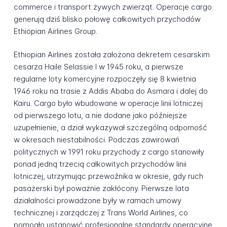
commerce i transport żywych zwierząt. Operacje cargo
generują dziś blisko połowę całkowitych przychodów
Ethiopian Airlines Group.
Ethiopian Airlines została założona dekretem cesarskim
cesarza Haile Selassie I w 1945 roku, a pierwsze
regularne loty komercyjne rozpoczęły się 8 kwietnia
1946 roku na trasie z Addis Ababa do Asmara i dalej do
Kairu. Cargo było wbudowane w operacje linii lotniczej
od pierwszego lotu, a nie dodane jako późniejsze
uzupełnienie, a dział wykazywał szczególną odporność
w okresach niestabilności. Podczas zawirowań
politycznych w 1991 roku przychody z cargo stanowiły
ponad jedną trzecią całkowitych przychodów linii
lotniczej, utrzymując przewoźnika w okresie, gdy ruch
pasażerski był poważnie zakłócony. Pierwsze lata
działalności prowadzone były w ramach umowy
technicznej i zarządczej z Trans World Airlines, co
pomogło ustanowić profesjonalne standardy operacyjne