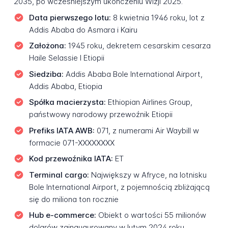
2035, po wcześniejszym ukończeniu Wizji 2025.
Data pierwszego lotu:
8 kwietnia 1946 roku, lot z
Addis Ababa do Asmara i Kairu
Założona:
1945 roku, dekretem cesarskim cesarza
Haile Selassie I Etiopii
Siedziba:
Addis Ababa Bole International Airport,
Addis Ababa, Etiopia
Spółka macierzysta:
Ethiopian Airlines Group,
państwowy narodowy przewoźnik Etiopii
Prefiks IATA AWB:
071, z numerami Air Waybill w
formacie 071-XXXXXXXX
Kod przewoźnika IATA:
ET
Terminal cargo:
Największy w Afryce, na lotnisku
Bole International Airport, z pojemnością zbliżającą
się do miliona ton rocznie
Hub e-commerce:
Obiekt o wartości 55 milionów
dolarów zainaugurowany w lutym 2024 roku,