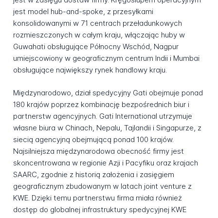
jest model hub-and-spoke, z przesyłkami
konsolidowanymi w 71 centrach przeładunkowych
rozmieszczonych w całym kraju, włączając huby w
Guwahati obsługujące Północny Wschód, Nagpur
umiejscowiony w geograficznym centrum Indii i Mumbai
obsługujące największy rynek handlowy kraju.
Międzynarodowo, dział spedycyjny Gati obejmuje ponad
180 krajów poprzez kombinację bezpośrednich biur i
partnerstw agencyjnych. Gati International utrzymuje
własne biura w Chinach, Nepalu, Tajlandii i Singapurze, z
siecią agencyjną obejmującą ponad 100 krajów.
Najsilniejsza międzynarodowa obecność firmy jest
skoncentrowana w regionie Azji i Pacyfiku oraz krajach
SAARC, zgodnie z historią założenia i zasięgiem
geograficznym zbudowanym w latach joint venture z
KWE. Dzięki temu partnerstwu firma miała również
dostęp do globalnej infrastruktury spedycyjnej KWE