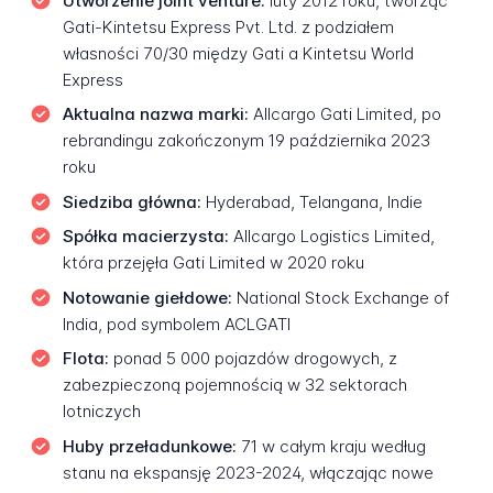
Utworzenie joint venture:
luty 2012 roku, tworząc
Gati-Kintetsu Express Pvt. Ltd. z podziałem
własności 70/30 między Gati a Kintetsu World
Express
Aktualna nazwa marki:
Allcargo Gati Limited, po
rebrandingu zakończonym 19 października 2023
roku
Siedziba główna:
Hyderabad, Telangana, Indie
Spółka macierzysta:
Allcargo Logistics Limited,
która przejęła Gati Limited w 2020 roku
Notowanie giełdowe:
National Stock Exchange of
India, pod symbolem ACLGATI
Flota:
ponad 5 000 pojazdów drogowych, z
zabezpieczoną pojemnością w 32 sektorach
lotniczych
Huby przeładunkowe:
71 w całym kraju według
stanu na ekspansję 2023-2024, włączając nowe