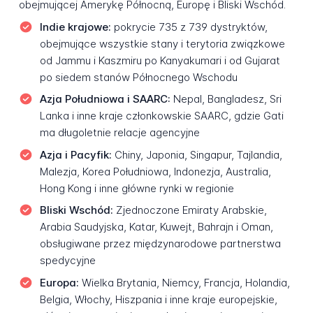
obejmującej Amerykę Północną, Europę i Bliski Wschód.
Indie krajowe:
pokrycie 735 z 739 dystryktów,
obejmujące wszystkie stany i terytoria związkowe
od Jammu i Kaszmiru po Kanyakumari i od Gujarat
po siedem stanów Północnego Wschodu
Azja Południowa i SAARC:
Nepal, Bangladesz, Sri
Lanka i inne kraje członkowskie SAARC, gdzie Gati
ma długoletnie relacje agencyjne
Azja i Pacyfik:
Chiny, Japonia, Singapur, Tajlandia,
Malezja, Korea Południowa, Indonezja, Australia,
Hong Kong i inne główne rynki w regionie
Bliski Wschód:
Zjednoczone Emiraty Arabskie,
Arabia Saudyjska, Katar, Kuwejt, Bahrajn i Oman,
obsługiwane przez międzynarodowe partnerstwa
spedycyjne
Europa:
Wielka Brytania, Niemcy, Francja, Holandia,
Belgia, Włochy, Hiszpania i inne kraje europejskie,