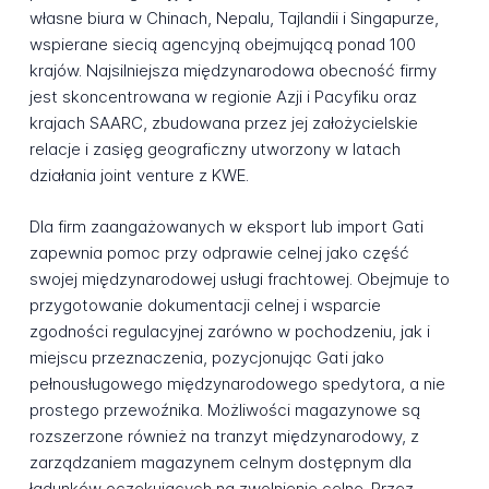
własne biura w Chinach, Nepalu, Tajlandii i Singapurze,
wspierane siecią agencyjną obejmującą ponad 100
krajów. Najsilniejsza międzynarodowa obecność firmy
jest skoncentrowana w regionie Azji i Pacyfiku oraz
krajach SAARC, zbudowana przez jej założycielskie
relacje i zasięg geograficzny utworzony w latach
działania joint venture z KWE.
Dla firm zaangażowanych w eksport lub import Gati
zapewnia pomoc przy odprawie celnej jako część
swojej międzynarodowej usługi frachtowej. Obejmuje to
przygotowanie dokumentacji celnej i wsparcie
zgodności regulacyjnej zarówno w pochodzeniu, jak i
miejscu przeznaczenia, pozycjonując Gati jako
pełnousługowego międzynarodowego spedytora, a nie
prostego przewoźnika. Możliwości magazynowe są
rozszerzone również na tranzyt międzynarodowy, z
zarządzaniem magazynem celnym dostępnym dla
ładunków oczekujących na zwolnienie celne. Przez