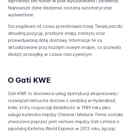
Wprowadź ten numer w pole wyszukiwania i zatwierdź.
Najnowsze dane śledzenia zostaną automatycznie
wyświetlone.
Szczegółowa oś czasu przedstawia trasę Twojej paczki:
aktualną pozycję, przebyte etapy tranzytu oraz
przewidywaną datę dostawy. Informacje te są
aktualizowane przy każdym nowym etapie, co pozwala
śledzić przesyłkę w czasie rzeczywistym.
O Gati KWE
Gati KWE to dostawca usług dystrybucji ekspresowej i
rozwiązań łańcucha dostaw z siedzibą w Hyderabad,
Indie, który rozpoczął działalność w 1989 roku jako
usługa kurierska między Chennai i Madurai. Firma została
utworzona poprzez joint venture między Gati Limited a
japońską Kintetsu World Express w 2012 roku, łącząc