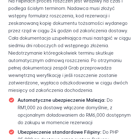
Na Filipinach proces roszczeń jest wrażliwy na czas i
podlega ścisłym terminom. Nadawca musi złożyć
wstępny formularz roszczenia, kod rezerwacji i
zeskanowaną kopię dokumentu tożsamości wydanego
przez rząd w ciągu 24 godzin od zakończenia dostawy.
Cała dokumentacja uzupełniająca musi nastąpić w ciągu
siedmiu dni roboczych od wstępnego złożenia.
Niedotrzymanie któregokolwiek terminu skutkuje
automatycznym odmową roszczenia. Po otrzymaniu
pełnej dokumentacji zespół Grab przeprowadza
wewnętrzną weryfikację i jeśli roszczenie zostanie
zatwierdzone, wypłaca odszkodowanie w ciągu dwóch
miesięcy od zakończenia dochodzenia.
Automatyczne ubezpieczenie Malezja:
Do
RM1,000 za dostawę włączone domyślnie, z
opcjonalnym doładowaniem do RM6,000 dostępnym
do zakupu w momencie rezerwacji
Ubezpieczenie standardowe Filipiny:
Do PHP