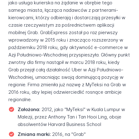
jako usługa kurierska na żądanie w obrębie tego
samego miasta, łącząca nadawców z partnerami-
kierowcami, którzy odbierają i dostarczają przesyłki w
czasie rzeczywistym za pośrednictwem aplikacji
mobilnej Grab. GrabExpress został po raz pierwszy
wprowadzony w 2015 roku i znacząco rozszerzony w
październiku 2018 roku, gdy aktywność e-commerce w
Azji Południowo-Wschodniej przyspieszyła. Główny punkt
zwrotny dla firmy nastąpił w marcu 2018 roku, kiedy
Grab przejął całą działalność Uber w Azji Południowo-
Wschodniej, umacniając swoją dominującą pozycję w
regionie. Firma zmieniła już nazwę z MyTeksi na Grab w
2016 roku, aby lepiej odzwierciedlić rosnące ambicje
regionalne.
Założona:
2012, jako "MyTeksi" w Kuala Lumpur w
Malezji, przez Anthony Tan i Tan Hooi Ling, oboje
absolwentów Harvard Business School
Zmiana marki:
2016, na "Grab"