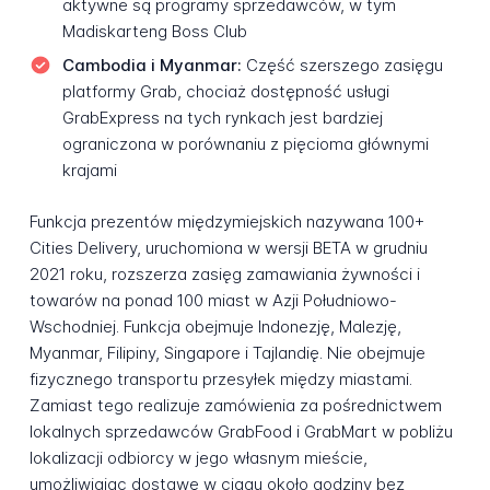
aktywne są programy sprzedawców, w tym
Madiskarteng Boss Club
Cambodia i Myanmar:
Część szerszego zasięgu
platformy Grab, chociaż dostępność usługi
GrabExpress na tych rynkach jest bardziej
ograniczona w porównaniu z pięcioma głównymi
krajami
Funkcja prezentów międzymiejskich nazywana 100+
Cities Delivery, uruchomiona w wersji BETA w grudniu
2021 roku, rozszerza zasięg zamawiania żywności i
towarów na ponad 100 miast w Azji Południowo-
Wschodniej. Funkcja obejmuje Indonezję, Malezję,
Myanmar, Filipiny, Singapore i Tajlandię. Nie obejmuje
fizycznego transportu przesyłek między miastami.
Zamiast tego realizuje zamówienia za pośrednictwem
lokalnych sprzedawców GrabFood i GrabMart w pobliżu
lokalizacji odbiorcy w jego własnym mieście,
umożliwiając dostawę w ciągu około godziny bez