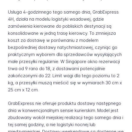
Usługa 4-godzinnego tego samego dnia, GrabExpress
4H, działa na modelu logistyki wsadowej, gdzie
zamówienia kierowane do pobliskich destynacji są
konsolidowane w jedną trasę kierowcy. To zmniejsza
koszt za dostawę w porównaniu z modelem
bezpośredniej dostawy natychmiastowej, czyniąc go
praktycznym wyborem dla sprzedawców wysyłających
małe przesyłki regularnie. W Singapore okno rezerwacji
trwa od 9 rano do 18, z dostawami potencjalnie
zakończonymi do 22. Limit wagi dla tego poziomu to 2
kg, a przesyłki muszą mieścić się w wymiarach 30 cm x
25 cm x 12 cm.
GrabExpress nie oferuje produktu dostawy następnego
dnia w konwencjonalnym sensie kurierskim. Model jest
zbudowany wokół miejskiej realizacji tego samego dnia i
tej samej godziny, a nie logistyki nocnej lub
międzymiejskiej. Dostawy weekendowe są dostępne we