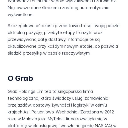
Wprowadź ten numer w pole wyszukiwania i zatwierdź.
Najnowsze dane śledzenia zostaną automatycznie
wyświetlone.
Szczegółowa oś czasu przedstawia trasę Twojej paczki:
aktualną pozycję, przebyte etapy tranzytu oraz
przewidywaną datę dostawy. Informacje te są
aktualizowane przy każdym nowym etapie, co pozwala
śledzić przesyłkę w czasie rzeczywistym.
O Grab
Grab Holdings Limited to singapurska firma
technologiczna, która świadczy usługi zamawiania
przejazdów, dostawy żywności i logistyki w ośmiu
krajach Azji Południowo-Wschodniej. Założona w 2012
roku w Malezja jako MyTeksi, firma rozwinęła się w
platformę wielousługową i weszła na giełdę NASDAQ w