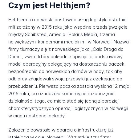
Czym jest Helthjem?
Helthjem to norweski dostawca usług logistyki ostatniej
mili założony w 2015 roku jako wspólne przedsięwzięcie
między Schibsted, Amedia i Polaris Media, trzema
największymi koncernami medialnimi w Norwegii. Nazwa
firmy tłumaczy się z norweskiego jako „Cała Droga do
Domu", zwrot który dokładnie opisuje jej podstawowy
model operacyjny polegający na dostarczaniu paczek
bezpośrednio do norweskich domów w nocy, tak aby
odbiorcy znajdowali swoje przesyłki już czekające po
przebudzeniu. Pierwsza paczka została wysłana 12 maja
2015 roku, co oznaczało komercyjne rozpoczęcie
działalności tego, co miało stać się jedną z bardziej
charakterystycznych operacji logistycznych w Norwegii
w ciągu następnej dekady.
Założenie powstało w oparciu o infrastrukturę już
istniejącą w całej Norwegii. Wszystkie trzy firmy