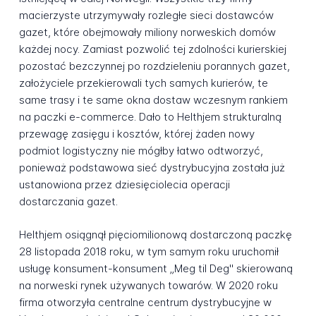
macierzyste utrzymywały rozległe sieci dostawców
gazet, które obejmowały miliony norweskich domów
każdej nocy. Zamiast pozwolić tej zdolności kurierskiej
pozostać bezczynnej po rozdzieleniu porannych gazet,
założyciele przekierowali tych samych kurierów, te
same trasy i te same okna dostaw wczesnym rankiem
na paczki e-commerce. Dało to Helthjem strukturalną
przewagę zasięgu i kosztów, której żaden nowy
podmiot logistyczny nie mógłby łatwo odtworzyć,
ponieważ podstawowa sieć dystrybucyjna została już
ustanowiona przez dziesięciolecia operacji
dostarczania gazet.
Helthjem osiągnął pięciomilionową dostarczoną paczkę
28 listopada 2018 roku, w tym samym roku uruchomił
usługę konsument-konsument „Meg til Deg" skierowaną
na norweski rynek używanych towarów. W 2020 roku
firma otworzyła centralne centrum dystrybucyjne w