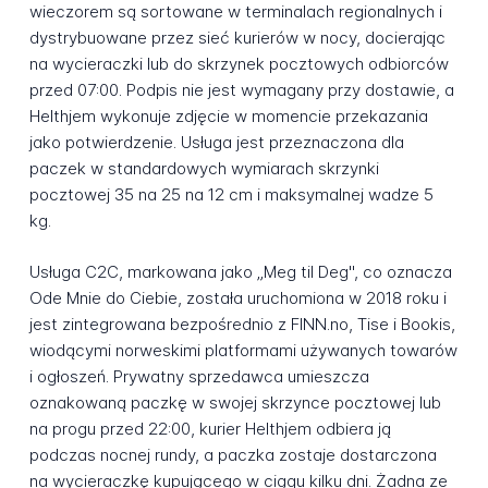
wieczorem są sortowane w terminalach regionalnych i
dystrybuowane przez sieć kurierów w nocy, docierając
na wycieraczki lub do skrzynek pocztowych odbiorców
przed 07:00. Podpis nie jest wymagany przy dostawie, a
Helthjem wykonuje zdjęcie w momencie przekazania
jako potwierdzenie. Usługa jest przeznaczona dla
paczek w standardowych wymiarach skrzynki
pocztowej 35 na 25 na 12 cm i maksymalnej wadze 5
kg.
Usługa C2C, markowana jako „Meg til Deg", co oznacza
Ode Mnie do Ciebie, została uruchomiona w 2018 roku i
jest zintegrowana bezpośrednio z FINN.no, Tise i Bookis,
wiodącymi norweskimi platformami używanych towarów
i ogłoszeń. Prywatny sprzedawca umieszcza
oznakowaną paczkę w swojej skrzynce pocztowej lub
na progu przed 22:00, kurier Helthjem odbiera ją
podczas nocnej rundy, a paczka zostaje dostarczona
na wycieraczkę kupującego w ciągu kilku dni. Żadna ze