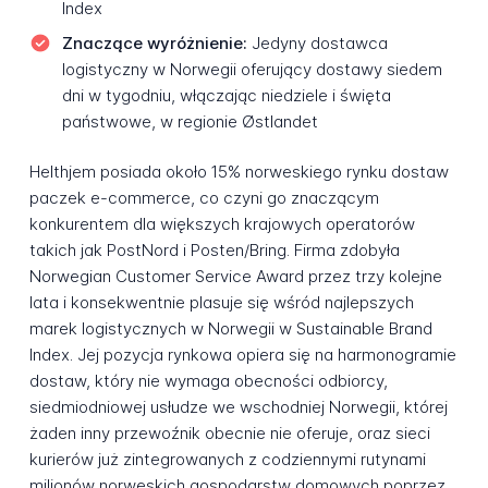
Index
Znaczące wyróżnienie:
Jedyny dostawca
logistyczny w Norwegii oferujący dostawy siedem
dni w tygodniu, włączając niedziele i święta
państwowe, w regionie Østlandet
Helthjem posiada około 15% norweskiego rynku dostaw
paczek e-commerce, co czyni go znaczącym
konkurentem dla większych krajowych operatorów
takich jak PostNord i Posten/Bring. Firma zdobyła
Norwegian Customer Service Award przez trzy kolejne
lata i konsekwentnie plasuje się wśród najlepszych
marek logistycznych w Norwegii w Sustainable Brand
Index. Jej pozycja rynkowa opiera się na harmonogramie
dostaw, który nie wymaga obecności odbiorcy,
siedmiodniowej usłudze we wschodniej Norwegii, której
żaden inny przewoźnik obecnie nie oferuje, oraz sieci
kurierów już zintegrowanych z codziennymi rutynami
milionów norweskich gospodarstw domowych poprzez