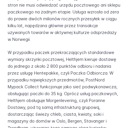
stron nie musi odwiedzać urzędu pocztowego ani sklepu
paczkowego na żadnym etapie. Usługa wzrosła od zera
do prawie dwóch milionów rocznych przesyłek w ciągu
kilku lat, napędzana głównie przez transakcje
używanych towarów w aktywnej kulturze odsprzedaży
w Norwegii.
W przypadku paczek przekraczających standardowe
wymiary skrzynki pocztowej, Helthjem kieruje dostawę
do jednego z około 2 800 punktów odbioru i nadania
przez usługę Hentepakke, czyli Paczka Odbiorcza. W
przypadku największych przedmiotów, PostNord
Mypack Collect funkcjonuje jako sieć podwykonawcza,
obsługując paczki do 35 kg. Oprócz usług paczkowych,
Helthjem obsługuje Morgenlevering, czyli Poranne
Dostawy, pod tą samą infrastrukturą grupową,
dostarczając świeży chleb, ciasta, kwiaty, soki i
magazyny do domów w Oslo, Bergen, Stavanger i
Trondheim, używając tego samego okna kurierów