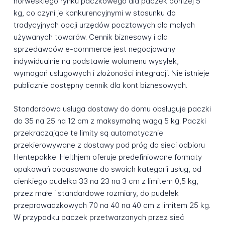
norweskiego rynku paczkowego dla paczek poniżej 5
kg, co czyni je konkurencyjnymi w stosunku do
tradycyjnych opcji urzędów pocztowych dla małych
używanych towarów. Cennik biznesowy i dla
sprzedawców e-commerce jest negocjowany
indywidualnie na podstawie wolumenu wysyłek,
wymagań usługowych i złożoności integracji. Nie istnieje
publicznie dostępny cennik dla kont biznesowych.
Standardowa usługa dostawy do domu obsługuje paczki
do 35 na 25 na 12 cm z maksymalną wagą 5 kg. Paczki
przekraczające te limity są automatycznie
przekierowywane z dostawy pod próg do sieci odbioru
Hentepakke. Helthjem oferuje predefiniowane formaty
opakowań dopasowane do swoich kategorii usług, od
cienkiego pudełka 33 na 23 na 3 cm z limitem 0,5 kg,
przez małe i standardowe rozmiary, do pudełek
przeprowadzkowych 70 na 40 na 40 cm z limitem 25 kg.
W przypadku paczek przetwarzanych przez sieć