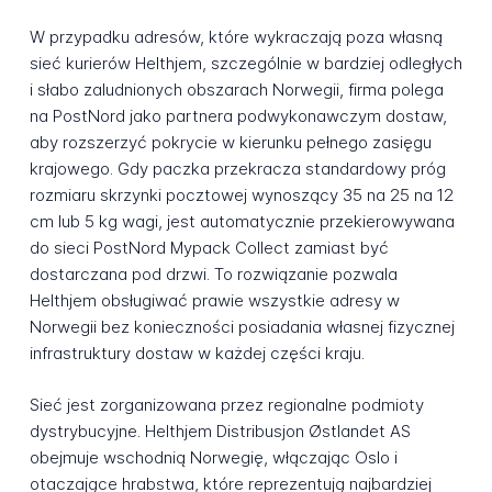
W przypadku adresów, które wykraczają poza własną
sieć kurierów Helthjem, szczególnie w bardziej odległych
i słabo zaludnionych obszarach Norwegii, firma polega
na PostNord jako partnera podwykonawczym dostaw,
aby rozszerzyć pokrycie w kierunku pełnego zasięgu
krajowego. Gdy paczka przekracza standardowy próg
rozmiaru skrzynki pocztowej wynoszący 35 na 25 na 12
cm lub 5 kg wagi, jest automatycznie przekierowywana
do sieci PostNord Mypack Collect zamiast być
dostarczana pod drzwi. To rozwiązanie pozwala
Helthjem obsługiwać prawie wszystkie adresy w
Norwegii bez konieczności posiadania własnej fizycznej
infrastruktury dostaw w każdej części kraju.
Sieć jest zorganizowana przez regionalne podmioty
dystrybucyjne. Helthjem Distribusjon Østlandet AS
obejmuje wschodnią Norwegię, włączając Oslo i
otaczające hrabstwa, które reprezentują najbardziej