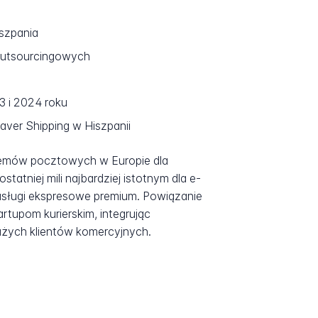
iszpania
 outsourcingowych
 i 2024 roku
Saver Shipping w Hiszpanii
temów pocztowych w Europie dla
tniej mili najbardziej istotnym dla e-
 usługi ekspresowe premium. Powiązanie
rtupom kurierskim, integrując
użych klientów komercyjnych.