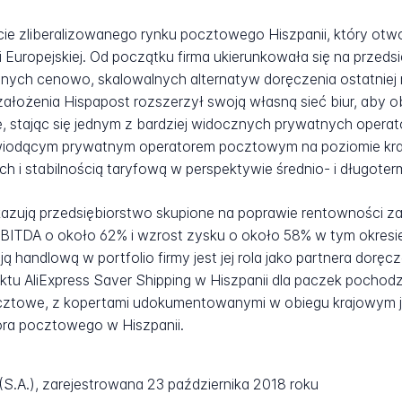
ie zliberalizowanego rynku pocztowego Hiszpanii, który otwo
 Europejskiej. Od początku firma ukierunkowała się na prze
pnych cenowo, skalowalnych alternatyw doręczenia ostatnie
ożenia Hispapost rozszerzył swoją własną sieć biur, aby ob
ie, stając się jednym z bardziej widocznych prywatnych ope
ię wiodącym prywatnym operatorem pocztowym na poziomie kr
i stabilnością taryfową w perspektywie średnio- i długoter
azują przedsiębiorstwo skupione na poprawie rentowności 
ITDA o około 62% i wzrost zysku o około 58% w tym okresie
handlową w portfolio firmy jest jej rola jako partnera doręczen
ktu AliExpress Saver Shipping w Hiszpanii dla paczek pochod
pocztowe, z kopertami udokumentowanymi w obiegu krajowym j
ora pocztowego w Hiszpanii.
S.A.), zarejestrowana 23 października 2018 roku