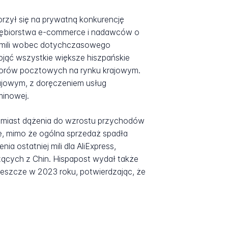
rzył się na prywatną konkurencję
dsiębiorstwa e-commerce i nadawców o
j mili wobec dotychczasowego
jąć wszystkie większe hiszpańskie
ratorów pocztowych na rynku krajowym.
ajowym, z doręczeniem usług
minowej.
zamiast dążenia do wzrostu przychodów
, mimo że ogólna sprzedaż spadła
ia ostatniej mili dla AliExpress,
zących z Chin. Hispapost wydał także
eszcze w 2023 roku, potwierdzając, że