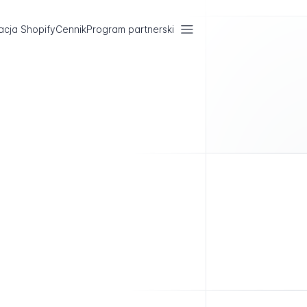
acja Shopify
Cennik
Program partnerski