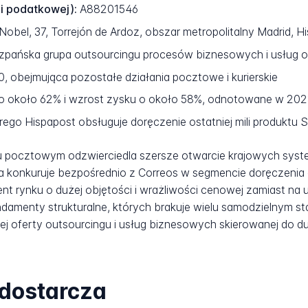
ji podatkowej):
A88201546
obel, 37, Torrejón de Ardoz, obszar metropolitalny Madrid, H
szpańska grupa outsourcingu procesów biznesowych i usług
 obejmująca pozostałe działania pocztowe i kurierskie
 około 62% i wzrost zysku o około 58%, odnotowane w 2023
órego Hispapost obsługuje doręczenie ostatniej mili produktu 
ku pocztowym odzwierciedla szersze otwarcie krajowych sys
konkuruje bezpośrednio z Correos w segmencie doręczenia osta
t rynku o dużej objętości i wrażliwości cenowej zamiast na
damenty strukturalne, których brakuje wielu samodzielnym sta
j oferty outsourcingu i usług biznesowych skierowanej do d
 dostarcza