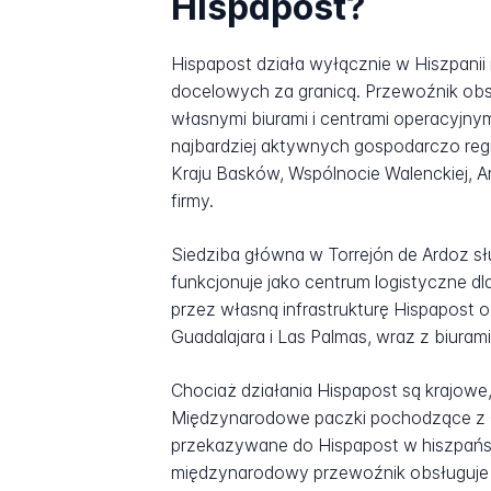
Hispapost?
Hispapost działa wyłącznie w Hiszpani
docelowych za granicą. Przewoźnik obs
własnymi biurami i centrami operacyjnym
najbardziej aktywnych gospodarczo reg
Kraju Basków, Wspólnocie Walenckiej, Ar
firmy.
Siedziba główna w Torrejón de Ardoz słu
funkcjonuje jako centrum logistyczne dl
przez własną infrastrukturę Hispapost ob
Guadalajara i Las Palmas, wraz z biuram
Chociaż działania Hispapost są krajowe,
Międzynarodowe paczki pochodzące z Ch
przekazywane do Hispapost w hiszpańsk
międzynarodowy przewoźnik obsługuje pe