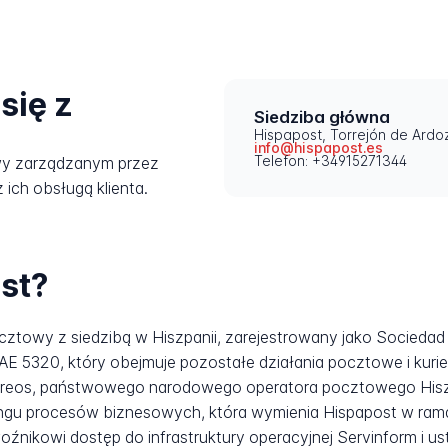
się z
Siedziba główna
Hispapost, Torrejón de Ardoz
info@hispapost.es
Telefon: +34915271344
wy zarządzanym przez
 ich obsługą klienta.
st?
cztowy z siedzibą w Hiszpanii, zarejestrowany jako Sociedad
5320, który obejmuje pozostałe działania pocztowe i kuriers
rreos, państwowego narodowego operatora pocztowego Hiszpa
ingu procesów biznesowych, która wymienia Hispapost w ram
ikowi dostęp do infrastruktury operacyjnej Servinform i ustal