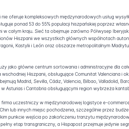
i i nie oferuje kompleksowych międzynarodowych usług wysyłk
ługuje ponad 53 do 55% populacji hiszpańskiej poprzez włas
i w całym kraju. Sieć ta obejmuje zarówno Półwysep Iberyjski,
ionów Hiszpanii we wszystkich głównych wspólnotach autonom
agonii, Kastylii i León oraz obszarze metropolitalnym Madrytu
ży jako główne centrum sortowania i administracyjne dla całej
a wschodniej Hiszpanii, obsługujące Comunitat Valenciana i o
ejmują Madrid, Sevilla, Cádiz, Valencia, Bilbao, Valladolid, Ba
i w Asturias i Cantabria obsługującymi region wybrzeża kantab
 firma uczestniczy w międzynarodowej logistyce e-commerce ja
in lub innych miejsc pochodzenia, szczególnie przez budże
im punkcie wejścia po zakończeniu tranzytu międzynarodoweg
łny etap transgraniczny, a Hispapost przejmuje jedynie seg