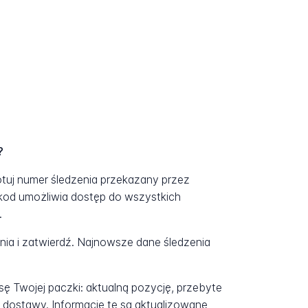
?
otuj numer śledzenia przekazany przez
kod umożliwia dostęp do wszystkich
.
a i zatwierdź. Najnowsze dane śledzenia
ę Twojej paczki: aktualną pozycję, przebyte
 dostawy. Informacje te są aktualizowane