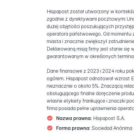
Hispapost został utworzony w kontekśc
zgodnie z dyrektywami pocztowymi Unii
dużej objętości poszukujących przystę
operatora państwowego. Od momentu zał
miasta i znacznie zwiększył zatrudnien
Deklarowaną misją firmy jest stanie s
gwarantowanym w określonych terminach 
Dane finansowe z 2023 i 2024 roku pok
ogółem. Hispapost odnotował wzrost EB
nieznacznie o około 5%. Znaczącą relacją 
obsługującego finalne doręczenie produ
własne etykiety frankujące i znaczki 
firma posiada pełne uprawnienia operat
Nazwa prawna:
Hispapost S.A.
Forma prawna:
Sociedad Anónima (