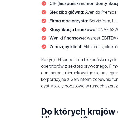
CIF (hiszpański numer identyfikac
Siedziba główna:
Avenida Premios N
Firma macierzysta:
Servinform, hi
Klasyfikacja branżowa:
CNAE 5320,
Wyniki finansowe:
wzrost EBITDA o
Znaczący klient:
AliExpress, dla kt
Pozycja Hispapost na hiszpańskim ryn
operatorów z sektora prywatnego. Firma 
commerce, ukierunkowując się na segmen
korporacyjne z Servinform zapewnia fun
dystrybucję pocztową w ramach szersze
Do których krajów