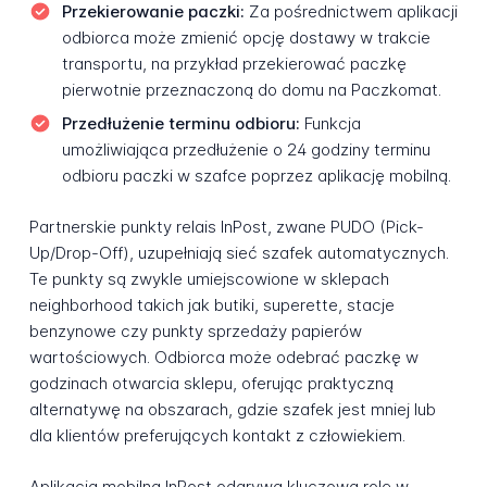
Przekierowanie paczki:
Za pośrednictwem aplikacji
odbiorca może zmienić opcję dostawy w trakcie
transportu, na przykład przekierować paczkę
pierwotnie przeznaczoną do domu na Paczkomat.
Przedłużenie terminu odbioru:
Funkcja
umożliwiająca przedłużenie o 24 godziny terminu
odbioru paczki w szafce poprzez aplikację mobilną.
Partnerskie punkty relais InPost, zwane PUDO (Pick-
Up/Drop-Off), uzupełniają sieć szafek automatycznych.
Te punkty są zwykle umiejscowione w sklepach
neighborhood takich jak butiki, superette, stacje
benzynowe czy punkty sprzedaży papierów
wartościowych. Odbiorca może odebrać paczkę w
godzinach otwarcia sklepu, oferując praktyczną
alternatywę na obszarach, gdzie szafek jest mniej lub
dla klientów preferujących kontakt z człowiekiem.
Aplikacja mobilna InPost odgrywa kluczową rolę w