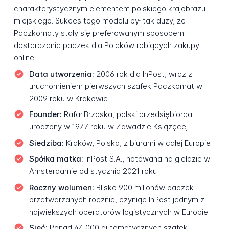
charakterystycznym elementem polskiego krajobrazu
miejskiego. Sukces tego modelu był tak duży, że
Paczkomaty stały się preferowanym sposobem
dostarczania paczek dla Polaków robiących zakupy
online.
Data utworzenia:
2006 rok dla InPost, wraz z
uruchomieniem pierwszych szafek Paczkomat w
2009 roku w Krakowie
Founder:
Rafał Brzoska, polski przedsiębiorca
urodzony w 1977 roku w Zawadzie Książęcej
Siedziba:
Kraków, Polska, z biurami w całej Europie
Spółka matka:
InPost S.A., notowana na giełdzie w
Amsterdamie od stycznia 2021 roku
Roczny wolumen:
Blisko 900 milionów paczek
przetwarzanych rocznie, czyniąc InPost jednym z
największych operatorów logistycznych w Europie
Sieć:
Ponad 44 000 automatycznych szafek