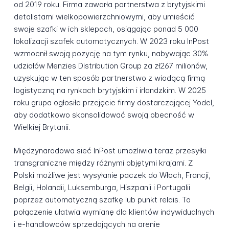
od 2019 roku. Firma zawarła partnerstwa z brytyjskimi
detalistami wielkopowierzchniowymi, aby umieścić
swoje szafki w ich sklepach, osiągając ponad 5 000
lokalizacji szafek automatycznych. W 2023 roku InPost
wzmocnił swoją pozycję na tym rynku, nabywając 30%
udziałów Menzies Distribution Group za zł267 milionów,
uzyskując w ten sposób partnerstwo z wiodącą firmą
logistyczną na rynkach brytyjskim i irlandzkim. W 2025
roku grupa ogłosiła przejęcie firmy dostarczającej Yodel,
aby dodatkowo skonsolidować swoją obecność w
Wielkiej Brytanii.
Międzynarodowa sieć InPost umożliwia teraz przesyłki
transgraniczne między różnymi objętymi krajami. Z
Polski możliwe jest wysyłanie paczek do Włoch, Francji,
Belgii, Holandii, Luksemburga, Hiszpanii i Portugalii
poprzez automatyczną szafkę lub punkt relais. To
połączenie ułatwia wymianę dla klientów indywidualnych
i e-handlowców sprzedających na arenie