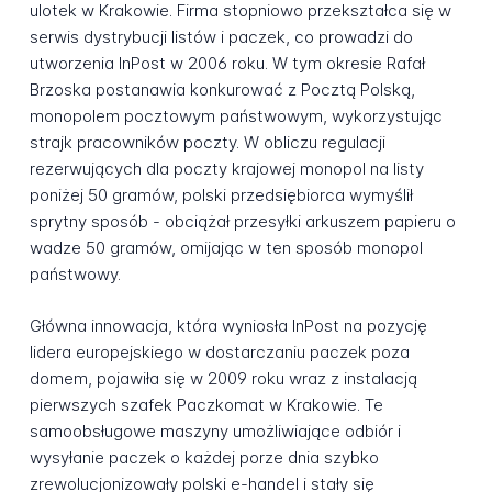
ulotek w Krakowie. Firma stopniowo przekształca się w
serwis dystrybucji listów i paczek, co prowadzi do
utworzenia InPost w 2006 roku. W tym okresie Rafał
Brzoska postanawia konkurować z Pocztą Polską,
monopolem pocztowym państwowym, wykorzystując
strajk pracowników poczty. W obliczu regulacji
rezerwujących dla poczty krajowej monopol na listy
poniżej 50 gramów, polski przedsiębiorca wymyślił
sprytny sposób - obciążał przesyłki arkuszem papieru o
wadze 50 gramów, omijając w ten sposób monopol
państwowy.
Główna innowacja, która wyniosła InPost na pozycję
lidera europejskiego w dostarczaniu paczek poza
domem, pojawiła się w 2009 roku wraz z instalacją
pierwszych szafek Paczkomat w Krakowie. Te
samoobsługowe maszyny umożliwiające odbiór i
wysyłanie paczek o każdej porze dnia szybko
zrewolucjonizowały polski e-handel i stały się