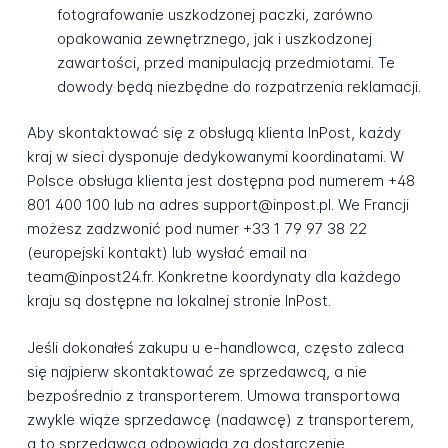
fotografowanie uszkodzonej paczki, zarówno
opakowania zewnętrznego, jak i uszkodzonej
zawartości, przed manipulacją przedmiotami. Te
dowody będą niezbędne do rozpatrzenia reklamacji.
Aby skontaktować się z obsługą klienta InPost, każdy
kraj w sieci dysponuje dedykowanymi koordinatami. W
Polsce obsługa klienta jest dostępna pod numerem +48
801 400 100 lub na adres support@inpost.pl. We Francji
możesz zadzwonić pod numer +33 1 79 97 38 22
(europejski kontakt) lub wysłać email na
team@inpost24.fr. Konkretne koordynaty dla każdego
kraju są dostępne na lokalnej stronie InPost.
Jeśli dokonałeś zakupu u e-handlowca, często zaleca
się najpierw skontaktować ze sprzedawcą, a nie
bezpośrednio z transporterem. Umowa transportowa
zwykle wiąże sprzedawcę (nadawcę) z transporterem,
a to sprzedawca odpowiada za dostarczenie