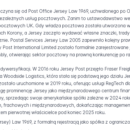
czyna się od Post Office Jersey Law 1969, uchwalonego po Ord
ezależnych usług pocztowych. Zanim to ustawodawstwo wesz
pocztowych UK. Gdy władza pocztowa została utworzona w 
 Korony, a Jersey zaczęło wydawać własne znaczki, tradycj
ie. Postal Services Jersey Law 2005 zapewniło kolejny praw
y Post International Limited zostało formalnie zarejestrowane
bly, otwierając sektor pocztowy na prawną konkurencję po ra
dywersyfikacji. W 2016 roku Jersey Post przejęło Fraser Freigh
Woodside Logistics, która stała się podstawą jego działu Jer
 zostało uruchomione w 2019 roku, oferując usługi RegTech dl
gę prominencję Jersey jako międzynarodowego centrum fina
ny, sprzedając swoje amerykańskie spółki zależne w 2024 rok
 frachowych i międzynarodowych, dokańczając management 
em pierwotnej właścicielce pod koniec 2025 roku.
rsey) Law 1969, z formalną rejestracją jako spółka z ogranicz