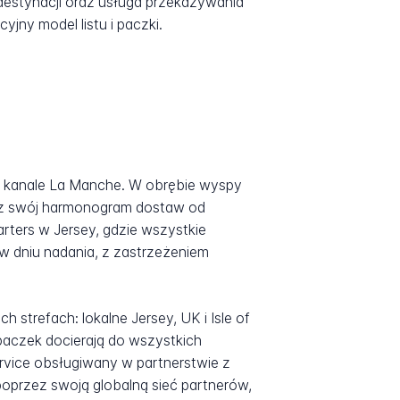
destynacji oraz usługa przekazywania
jny model listu i paczki.
w kanale La Manche. W obrębie wyspy
ez swój harmonogram dostaw od
rters w Jersey, gdzie wszystkie
dniu nadania, z zastrzeżeniem
strefach: lokalne Jersey, UK i Isle of
paczek docierają do wszystkich
rvice obsługiwany w partnerstwie z
oprzez swoją globalną sieć partnerów,