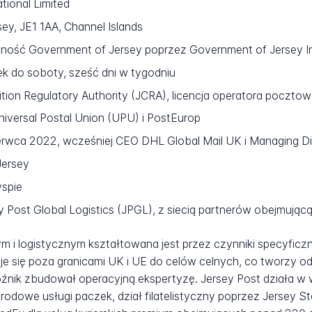
tional Limited
ey, JE1 1AA, Channel Islands
ność Government of Jersey poprzez Government of Jersey I
k do soboty, sześć dni w tygodniu
ion Regulatory Authority (JCRA), licencja operatora pocztowe
iversal Postal Union (UPU) i PostEurop
erwca 2022, wcześniej CEO DHL Global Mail UK i Managing Di
Jersey
yspie
 Post Global Logistics (JPGL), z siecią partnerów obejmując
 i logistycznym kształtowana jest przez czynniki specyficzn
je się poza granicami UK i UE do celów celnych, co tworzy
źnik zbudował operacyjną ekspertyzę. Jersey Post działa w w
rodowe usługi paczek, dział filatelistyczny poprzez Jersey S