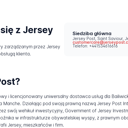
się z Jersey
Siedziba główna
Jersey Post, Saint Saviour, 
customercare@jerseypost.
Telefon: +441534616616
wy zarządzanym przez Jersey
bsługą klienta.
Post?
owy i licencjonowany uniwersalny dostawca usług dla Bailiwi
a Manche. Działając pod swoją prawną nazwą Jersey Post Inter
ez swój wehikuł inwestycyjny, Government of Jersey Invest
woźnika w infrastrukturze obywatelskiej wyspy, z prawnym o
ii Jersey, mieszkańców i firm.