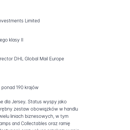
nvestments Limited
go klasy II
rector DHL Global Mail Europe
ą ponad 190 krajów
e dla Jersey. Status wyspy jako
 odrębny zestaw obowiązków w handlu
ielu liniach biznesowych, w tym
tamps and Collectables oraz ramię