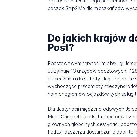
logistyczne JPGL. Jego partnerstwo z F
paczek Ship2Me dla mieszkańców wyspy il
Do jakich krajów d
Post?
Podstawowym terytorium obsługi Jerse
utrzymuje 13 urzędów pocztowych i 12
poniedziałku do soboty. Jego operacje 
wychodzące przedmioty międzynarodow
harmonogramów odjazdów tych usług t
Dla destynacji międzynarodowych Jersey 
Man i Channel Islands, Europa oraz sze
głównych globalnych destynacji poczto
FedEx rozszerza dostarczanie door-to-d