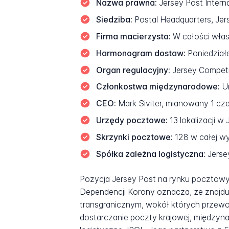
Nazwa prawna:
Jersey Post Interna
Siedziba:
Postal Headquarters, Jers
Firma macierzysta:
W całości włas
Harmonogram dostaw:
Poniedziałe
Organ regulacyjny:
Jersey Competit
Członkostwa międzynarodowe:
Un
CEO:
Mark Siviter, mianowany 1 cz
Urzędy pocztowe:
13 lokalizacji w 
Skrzynki pocztowe:
128 w całej w
Spółka zależna logistyczna:
Jersey
Pozycja Jersey Post na rynku pocztowym
Dependencji Korony oznacza, że znajdu
transgranicznym, wokół których przewo
dostarczanie poczty krajowej, międzyna