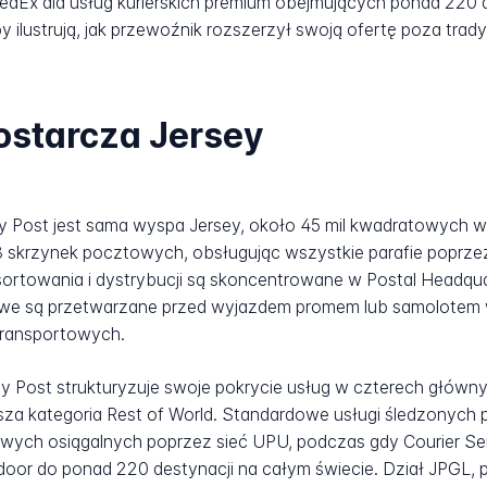
edEx dla usług kurierskich premium obejmujących ponad 220 
ustrują, jak przewoźnik rozszerzył swoją ofertę poza tradycy
ostarcza Jersey
y Post jest sama wyspa Jersey, około 45 mil kwadratowych 
8 skrzynek pocztowych, obsługując wszystkie parafie poprz
sortowania i dystrybucji są skoncentrowane w Postal Headqua
e są przetwarzane przed wyjazdem promem lub samolotem w 
ransportowych.
Post strukturyzuje swoje pokrycie usług w czterech głównych 
rsza kategoria Rest of World. Standardowe usługi śledzonych 
wych osiągalnych poprzez sieć UPU, podczas gdy Courier Se
oor do ponad 220 destynacji na całym świecie. Dział JPGL, p