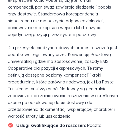
ekspresowe Rapid Poste są objęte ramami
kompensacji, ponieważ zawierają śledzenie i podpis
przy dostawie. Standardowa korespondencja
niepolecona nie ma pokrycia odpowiedzialności,
ponieważ nie ma zapisu o wejściu lub tranzycie
pojedynczej pozycji przez system pocztowy.
Dla przesyłek międzynarodowych proces roszczeń jest
dodatkowo regulowany przez Konwencję Pocztową
Uniwersalną i gdzie ma zastosowanie, zasady EMS
Cooperative dla pozycji ekspresowych. Te ramy
definiują dostępne poziomy kompensacji i kroki
proceduralne, które zarówno nadawca, jak i La Poste
Tunisienne musi wykonać. Nadawcy są generalnie
zobowiązani do zainicjowania roszczenia w określonym
czasie po oczekiwanej dacie dostawy i do
przedstawienia dokumentacji wspierającej charakter i
wartość straty lub uszkodzenia.
Usługi kwalifikujące do roszczeń:
Poczta