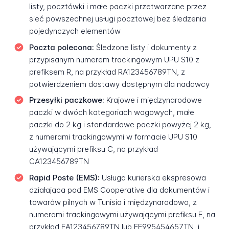
listy, pocztówki i małe paczki przetwarzane przez
sieć powszechnej usługi pocztowej bez śledzenia
pojedynczych elementów
Poczta polecona:
Śledzone listy i dokumenty z
przypisanym numerem trackingowym UPU S10 z
prefiksem R, na przykład RA123456789TN, z
potwierdzeniem dostawy dostępnym dla nadawcy
Przesyłki paczkowe:
Krajowe i międzynarodowe
paczki w dwóch kategoriach wagowych, małe
paczki do 2 kg i standardowe paczki powyżej 2 kg,
z numerami trackingowymi w formacie UPU S10
używającymi prefiksu C, na przykład
CA123456789TN
Rapid Poste (EMS):
Usługa kurierska ekspresowa
działająca pod EMS Cooperative dla dokumentów i
towarów pilnych w Tunisia i międzynarodowo, z
numerami trackingowymi używającymi prefiksu E, na
przykład EA123456789TN lub EE995454657TN, i