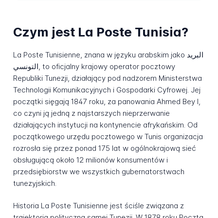
Czym jest La Poste Tunisia?
La Poste Tunisienne, znana w języku arabskim jako البريد
التونسي, to oficjalny krajowy operator pocztowy
Republiki Tunezji, działający pod nadzorem Ministerstwa
Technologii Komunikacyjnych i Gospodarki Cyfrowej. Jej
początki sięgają 1847 roku, za panowania Ahmed Bey I,
co czyni ją jedną z najstarszych nieprzerwanie
działających instytucji na kontynencie afrykańskim. Od
początkowego urzędu pocztowego w Tunis organizacja
rozrosła się przez ponad 175 lat w ogólnokrajową sieć
obsługującą około 12 milionów konsumentów i
przedsiębiorstw we wszystkich gubernatorstwach
tunezyjskich.
Historia La Poste Tunisienne jest ściśle związana z
trajektorią polityczną samej Tunezji. W 1878 roku Poczta