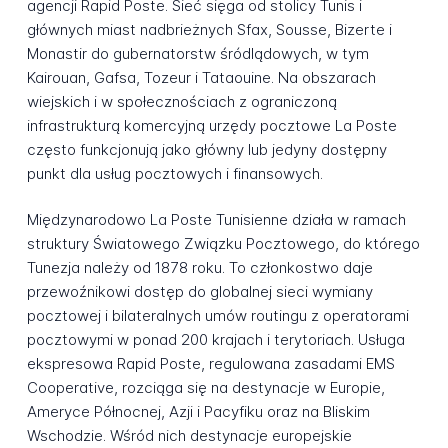
agencji Rapid Poste. Sieć sięga od stolicy Tunis i
głównych miast nadbrieżnych Sfax, Sousse, Bizerte i
Monastir do gubernatorstw śródlądowych, w tym
Kairouan, Gafsa, Tozeur i Tataouine. Na obszarach
wiejskich i w społecznościach z ograniczoną
infrastrukturą komercyjną urzędy pocztowe La Poste
często funkcjonują jako główny lub jedyny dostępny
punkt dla usług pocztowych i finansowych.
Międzynarodowo La Poste Tunisienne działa w ramach
struktury Światowego Związku Pocztowego, do którego
Tunezja należy od 1878 roku. To członkostwo daje
przewoźnikowi dostęp do globalnej sieci wymiany
pocztowej i bilateralnych umów routingu z operatorami
pocztowymi w ponad 200 krajach i terytoriach. Usługa
ekspresowa Rapid Poste, regulowana zasadami EMS
Cooperative, rozciąga się na destynacje w Europie,
Ameryce Północnej, Azji i Pacyfiku oraz na Bliskim
Wschodzie. Wśród nich destynacje europejskie