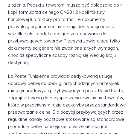
złożenia. Paczki z towarami muszą być dołączone do 4
kopii formularza celnego CN23 i 2 kopii faktury
handlowej lub faktury pro forma. Te dokumenty
pozwalają organom celnym kraju destynacji ocenić
wszelkie cła i podatki mające zastosowanie do
przybywających towarów. Przesyłki zawierające tylko
dokumenty są generalnie zwolnione z tych wymagań,
chociaż specyficzne zasady różnią się według kraju
destynacji.
La Poste Tunisienne prowadzi dedykowaną usługę
odprawy celnej do obsługi przychodzących przesyłek
międzynarodowych przybywających przez Rapid Poste,
zaprojektowaną do przyspieszenia zwolnienia towarów,
które w przeciwnym razie czekałyby przez standardowe
przetwarzanie celne. Dla pozycji przybywających przez
regularne kanały pocztowe stosowane są standardowe
procedury celne tunezyjskie, a wszelkie mające
zastosowanie cła i podatki są oceniane po przybyciu i