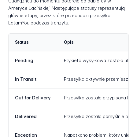
Guangzhou do momentu dotarcia do odbiorcy w
Ameryce Łacińskiej. Następujące statusy reprezentują
główne etapy, przez które przechodzi przesyłka
LatamYou podczas tranzytu.
Status
Opis
Pending
Etykieta wysyłkowa została utworz
In Transit
Przesyłka aktywnie przemieszcza s
Out for Delivery
Przesyłka została przypisana loka
Delivered
Przesyłka została pomyślnie prze
Exception
Napotkano problem, który uniemoż