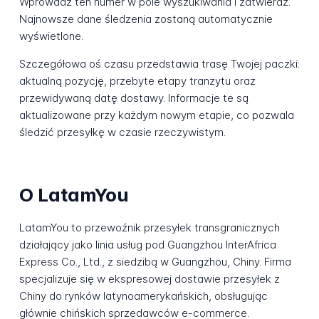
Wprowadź ten numer w pole wyszukiwania i zatwierdź.
Najnowsze dane śledzenia zostaną automatycznie
wyświetlone.
Szczegółowa oś czasu przedstawia trasę Twojej paczki:
aktualną pozycję, przebyte etapy tranzytu oraz
przewidywaną datę dostawy. Informacje te są
aktualizowane przy każdym nowym etapie, co pozwala
śledzić przesyłkę w czasie rzeczywistym.
O LatamYou
LatamYou to przewoźnik przesyłek transgranicznych
działający jako linia usług pod Guangzhou InterAfrica
Express Co., Ltd., z siedzibą w Guangzhou, Chiny. Firma
specjalizuje się w ekspresowej dostawie przesyłek z
Chiny do rynków latynoamerykańskich, obsługując
głównie chińskich sprzedawców e-commerce.