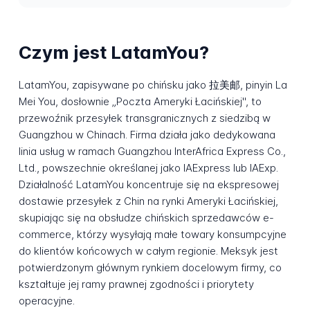
Czym jest LatamYou?
LatamYou, zapisywane po chińsku jako 拉美邮, pinyin La
Mei You, dosłownie „Poczta Ameryki Łacińskiej", to
przewoźnik przesyłek transgranicznych z siedzibą w
Guangzhou w Chinach. Firma działa jako dedykowana
linia usług w ramach Guangzhou InterAfrica Express Co.,
Ltd., powszechnie określanej jako IAExpress lub IAExp.
Działalność LatamYou koncentruje się na ekspresowej
dostawie przesyłek z Chin na rynki Ameryki Łacińskiej,
skupiając się na obsłudze chińskich sprzedawców e-
commerce, którzy wysyłają małe towary konsumpcyjne
do klientów końcowych w całym regionie. Meksyk jest
potwierdzonym głównym rynkiem docelowym firmy, co
kształtuje jej ramy prawnej zgodności i priorytety
operacyjne.