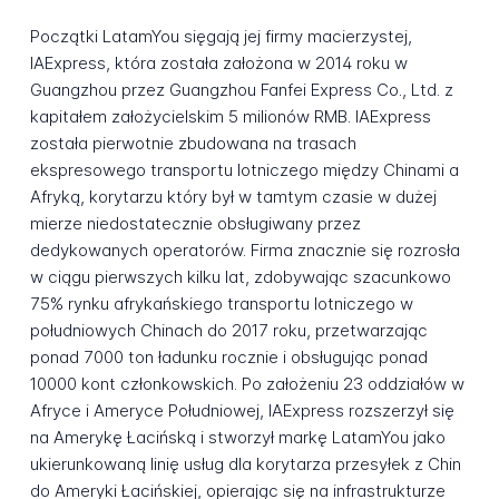
Początki LatamYou sięgają jej firmy macierzystej,
IAExpress, która została założona w 2014 roku w
Guangzhou przez Guangzhou Fanfei Express Co., Ltd. z
kapitałem założycielskim 5 milionów RMB. IAExpress
została pierwotnie zbudowana na trasach
ekspresowego transportu lotniczego między Chinami a
Afryką, korytarzu który był w tamtym czasie w dużej
mierze niedostatecznie obsługiwany przez
dedykowanych operatorów. Firma znacznie się rozrosła
w ciągu pierwszych kilku lat, zdobywając szacunkowo
75% rynku afrykańskiego transportu lotniczego w
południowych Chinach do 2017 roku, przetwarzając
ponad 7000 ton ładunku rocznie i obsługując ponad
10000 kont członkowskich. Po założeniu 23 oddziałów w
Afryce i Ameryce Południowej, IAExpress rozszerzył się
na Amerykę Łacińską i stworzył markę LatamYou jako
ukierunkowaną linię usług dla korytarza przesyłek z Chin
do Ameryki Łacińskiej, opierając się na infrastrukturze