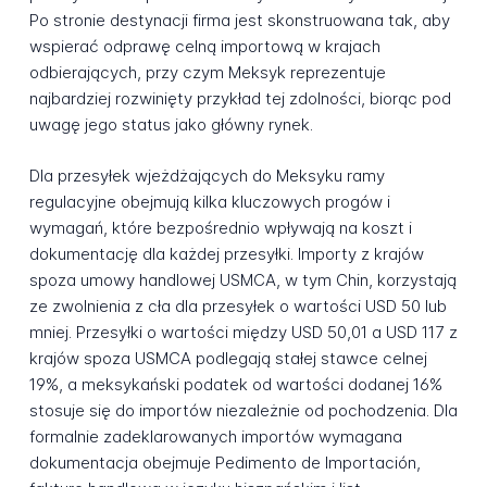
Po stronie destynacji firma jest skonstruowana tak, aby
wspierać odprawę celną importową w krajach
odbierających, przy czym Meksyk reprezentuje
najbardziej rozwinięty przykład tej zdolności, biorąc pod
uwagę jego status jako główny rynek.
Dla przesyłek wjeżdżających do Meksyku ramy
regulacyjne obejmują kilka kluczowych progów i
wymagań, które bezpośrednio wpływają na koszt i
dokumentację dla każdej przesyłki. Importy z krajów
spoza umowy handlowej USMCA, w tym Chin, korzystają
ze zwolnienia z cła dla przesyłek o wartości USD 50 lub
mniej. Przesyłki o wartości między USD 50,01 a USD 117 z
krajów spoza USMCA podlegają stałej stawce celnej
19%, a meksykański podatek od wartości dodanej 16%
stosuje się do importów niezależnie od pochodzenia. Dla
formalnie zadeklarowanych importów wymagana
dokumentacja obejmuje Pedimento de Importación,