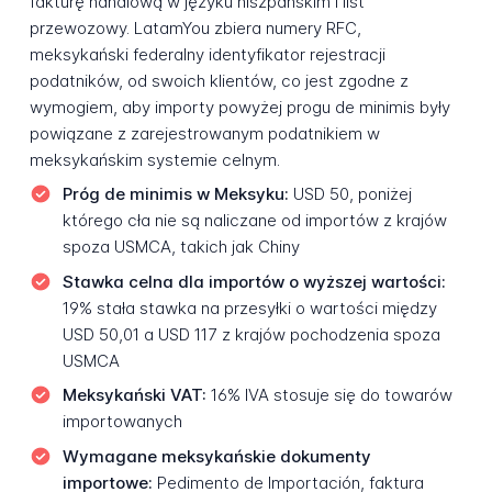
fakturę handlową w języku hiszpańskim i list
przewozowy. LatamYou zbiera numery RFC,
meksykański federalny identyfikator rejestracji
podatników, od swoich klientów, co jest zgodne z
wymogiem, aby importy powyżej progu de minimis były
powiązane z zarejestrowanym podatnikiem w
meksykańskim systemie celnym.
Próg de minimis w Meksyku:
USD 50, poniżej
którego cła nie są naliczane od importów z krajów
spoza USMCA, takich jak Chiny
Stawka celna dla importów o wyższej wartości:
19% stała stawka na przesyłki o wartości między
USD 50,01 a USD 117 z krajów pochodzenia spoza
USMCA
Meksykański VAT:
16% IVA stosuje się do towarów
importowanych
Wymagane meksykańskie dokumenty
importowe:
Pedimento de Importación, faktura