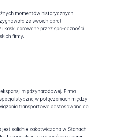
ważnych momentów historycznych.
ezygnowała ze swoich opłat
ż i kaski darowane przez społeczności
kich firmy.
ekspansji międzynarodowej. Firma
specjalistyczną w połączeniach między
związania transportowe dostosowane do
 jest solidnie zakotwiczona w Stanach
i Europejskiej, z szczególnie silnymi