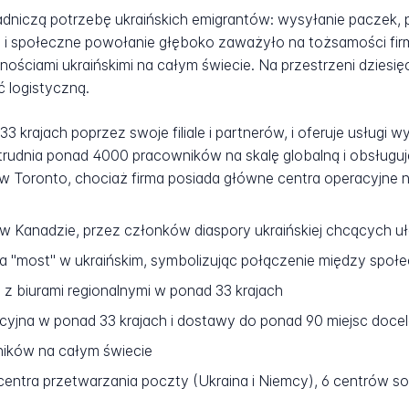
niczą potrzebę ukraińskich emigrantów: wysyłanie paczek, 
 i społeczne powołanie głęboko zaważyło na tożsamości firm
ościami ukraińskimi na całym świecie. Na przestrzeni dziesięc
ć logistyczną.
 krajach poprzez swoje filiale i partnerów, i oferuje usługi
rudnia ponad 4000 pracowników na skalę globalną i obsługuje
w Toronto, chociaż firma posiada główne centra operacyjne n
 w Kanadzie, przez członków diaspory ukraińskiej chcących 
 "most" w ukraińskim, symbolizując połączenie między społe
z biurami regionalnymi w ponad 33 krajach
yjna w ponad 33 krajach i dostawy do ponad 90 miejsc doc
ków na całym świecie
ntra przetwarzania poczty (Ukraina i Niemcy), 6 centrów s