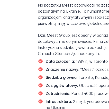
Na początku Meest odpowiadał na zasad
pozostałym na Ukrainie. To humanitarne
organizacjami charytatywnymi i społeczn
pierwotną misję w czołową globalną sie
Dziś Meest Group jest obecny w ponad 33
docelowych na całym świecie. Firma zat
historyczna siedziba główna pozostaje 
Chinach i Stanach Zjednoczonych.
Data założenia:
1989 r., w Toronto
Znaczenie nazwy:
"Meest" oznacza
Siedziba główna:
Toronto, Kanada, 
Zasięg światowy:
Obecność operac
Zatrudnienie:
Ponad 4000 pracowni
Infrastruktura:
2 międzynarodowe ce
na Ukrainie