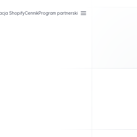
acja Shopify
Cennik
Program partnerski