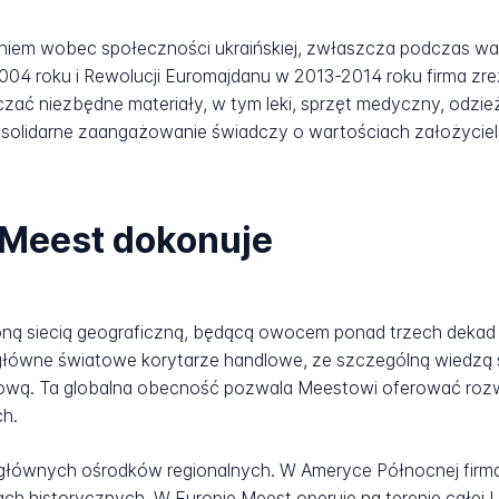
niem wobec społeczności ukraińskiej, zwłaszcza podczas 
04 roku i Rewolucji Euromajdanu w 2013-2014 roku firma zr
zać niezbędne materiały, w tym leki, sprzęt medyczny, odzie
 solidarne zaangażowanie świadczy o wartościach założyciels
 Meest dokonuje
ną siecią geograficzną, będącą owocem ponad trzech dekad 
 główne światowe korytarze handlowe, ze szczególną wiedzą 
kową. Ta globalna obecność pozwala Meestowi oferować ro
ch.
u głównych ośrodków regionalnych. W Ameryce Północnej firma
h historycznych. W Europie Meest operuje na terenie całej Uni