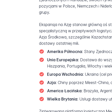
pozycjami w Polsce, Niemczech i Niderl
grupy.
Ekspansja na Azję stanowi główną oś st
specjalistyczną w przepływach logisty
Azja Środkowa, szczególnie Kazachstan
dostawy ostatniej mili.
Amerika Północna:
Stany Zjednoczo
Unia Europejska:
Dostawa do wszyst
Hiszpania, Portugalia, Włochy i wie
Europa Wschodnia:
Ukraina (cel pr
Azja:
Chiny poprzez Meest-China, a 
America Łacińska:
Brazylia, Argen
Wielka Brytania:
Usługi dostawy ut
Zintegrowana platforma logistyczna Mee