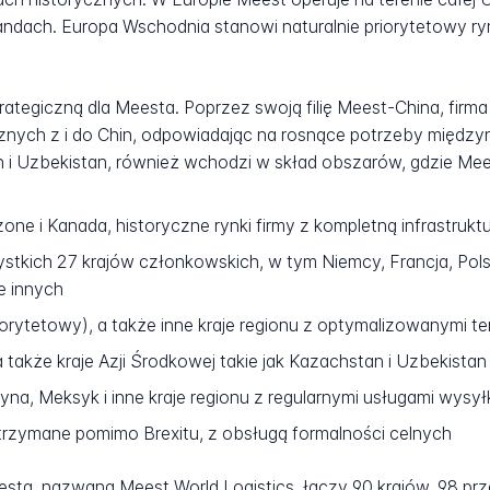
andach. Europa Wschodnia stanowi naturalnie priorytetowy r
rategiczną dla Meesta. Poprzez swoją filię Meest-China, firm
cznych z i do Chin, odpowiadając na rosnące potrzeby międz
 i Uzbekistan, również wchodzi w skład obszarów, gdzie Mee
ne i Kanada, historyczne rynki firmy z kompletną infrastruk
kich 27 krajów członkowskich, w tym Niemcy, Francja, Polska
le innych
iorytetowy), a także inne kraje regionu z optymalizowanymi te
także kraje Azji Środkowej takie jak Kazachstan i Uzbekistan
tyna, Meksyk i inne kraje regionu z regularnymi usługami wys
rzymane pomimo Brexitu, z obsługą formalności celnych
sta, nazwana Meest World Logistics, łączy 90 krajów, 98 prz