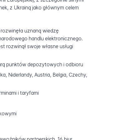
ynek, z Ukrainą jako głównym celem
a rozwinęła uznaną wiedzę
ynarodowego handlu elektronicznego.
st rozwinął swoje własne usługi
turą punktów depozytowych i odbioru
, Niderlandy, Austria, Belgia, Czechy,
rminami i taryfami
yłkowymi
ewoźników partnerskich, 16 biur