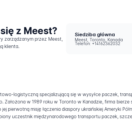
się z Meest?
Siedziba główna
wy zarządzanym przez Meest,
Meest, Toronto, Kanada
Telefon: +14162362032
ą klienta.
owo-logistyczną specjalizującą się w wysyłce paczek, trans
go. Założona w 1989 roku w Toronto w Kanadzie, firma bierze
jej pierwotną misję łączenia diaspory ukraińskiej Ameryki Pó
tąpiony uczestnik międzynarodowego transportu paczek, szczeg