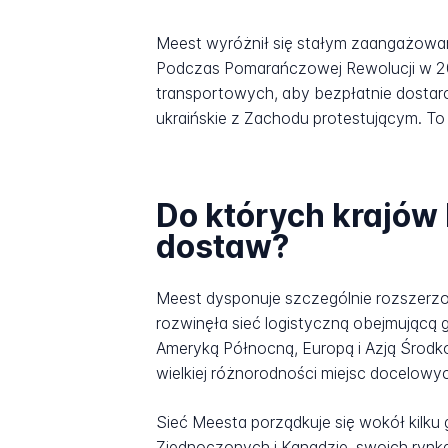
Meest wyróżnił się stałym zaangażowa
Podczas Pomarańczowej Rewolucji w 20
transportowych, aby bezpłatnie dostarc
ukraińskie z Zachodu protestującym. To
Do których krajów
dostaw?
Meest dysponuje szczególnie rozszerzo
rozwinęła sieć logistyczną obejmującą
Ameryką Północną, Europą i Azją Środ
wielkiej różnorodności miejsc docelowy
Sieć Meesta porządkuje się wokół kilk
Zjednoczonych i Kanadzie, swoich rynkac