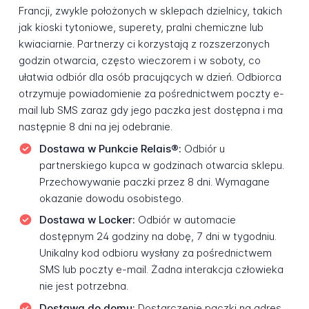
Francji, zwykle położonych w sklepach dzielnicy, takich
jak kioski tytoniowe, superety, pralni chemiczne lub
kwiaciarnie. Partnerzy ci korzystają z rozszerzonych
godzin otwarcia, często wieczorem i w soboty, co
ułatwia odbiór dla osób pracujących w dzień. Odbiorca
otrzymuje powiadomienie za pośrednictwem poczty e-
mail lub SMS zaraz gdy jego paczka jest dostępna i ma
następnie 8 dni na jej odebranie.
Dostawa w Punkcie Relais®:
Odbiór u
partnerskiego kupca w godzinach otwarcia sklepu.
Przechowywanie paczki przez 8 dni. Wymagane
okazanie dowodu osobistego.
Dostawa w Locker:
Odbiór w automacie
dostępnym 24 godziny na dobę, 7 dni w tygodniu.
Unikalny kod odbioru wysłany za pośrednictwem
SMS lub poczty e-mail. Żadna interakcja człowieka
nie jest potrzebna.
Dostawa do domu:
Dostarczenie paczki na adres