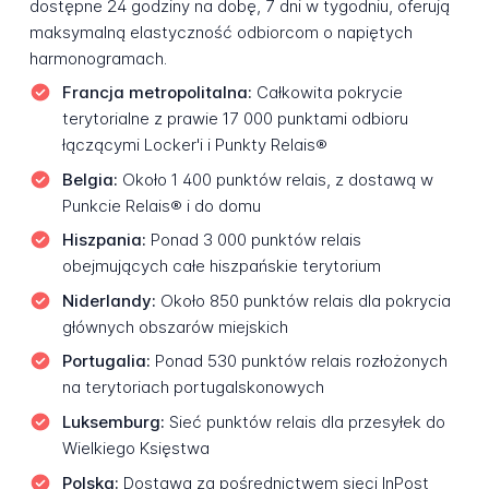
dostępne 24 godziny na dobę, 7 dni w tygodniu, oferują
maksymalną elastyczność odbiorcom o napiętych
harmonogramach.
Francja metropolitalna:
Całkowita pokrycie
terytorialne z prawie 17 000 punktami odbioru
łączącymi Locker'i i Punkty Relais®
Belgia:
Około 1 400 punktów relais, z dostawą w
Punkcie Relais® i do domu
Hiszpania:
Ponad 3 000 punktów relais
obejmujących całe hiszpańskie terytorium
Niderlandy:
Około 850 punktów relais dla pokrycia
głównych obszarów miejskich
Portugalia:
Ponad 530 punktów relais rozłożonych
na terytoriach portugalskonowych
Luksemburg:
Sieć punktów relais dla przesyłek do
Wielkiego Księstwa
Polska:
Dostawa za pośrednictwem sieci InPost