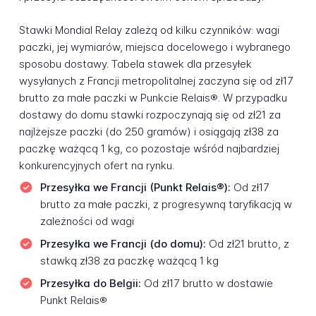
Stawki Mondial Relay zależą od kilku czynników: wagi
paczki, jej wymiarów, miejsca docelowego i wybranego
sposobu dostawy. Tabela stawek dla przesyłek
wysyłanych z Francji metropolitalnej zaczyna się od zł17
brutto za małe paczki w Punkcie Relais®. W przypadku
dostawy do domu stawki rozpoczynają się od zł21 za
najlżejsze paczki (do 250 gramów) i osiągają zł38 za
paczkę ważącą 1 kg, co pozostaje wśród najbardziej
konkurencyjnych ofert na rynku.
Przesyłka we Francji (Punkt Relais®):
Od zł17
brutto za małe paczki, z progresywną taryfikacją w
zależności od wagi
Przesyłka we Francji (do domu):
Od zł21 brutto, z
stawką zł38 za paczkę ważącą 1 kg
Przesyłka do Belgii:
Od zł17 brutto w dostawie
Punkt Relais®