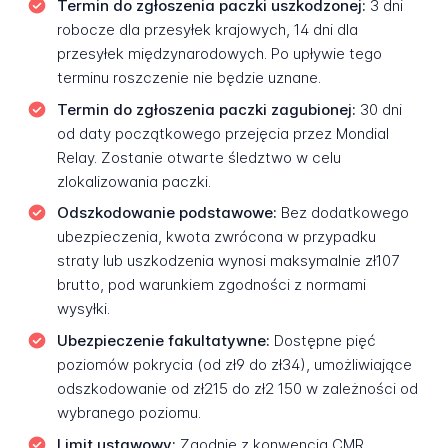
Termin do zgłoszenia paczki uszkodzonej:
3 dni
robocze dla przesyłek krajowych, 14 dni dla
przesyłek międzynarodowych. Po upływie tego
terminu roszczenie nie będzie uznane.
Termin do zgłoszenia paczki zagubionej:
30 dni
od daty początkowego przejęcia przez Mondial
Relay. Zostanie otwarte śledztwo w celu
zlokalizowania paczki.
Odszkodowanie podstawowe:
Bez dodatkowego
ubezpieczenia, kwota zwrócona w przypadku
straty lub uszkodzenia wynosi maksymalnie zł107
brutto, pod warunkiem zgodności z normami
wysyłki.
Ubezpieczenie fakultatywne:
Dostępne pięć
poziomów pokrycia (od zł9 do zł34), umożliwiające
odszkodowanie od zł215 do zł2 150 w zależności od
wybranego poziomu.
Limit ustawowy:
Zgodnie z konwencją CMR