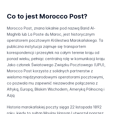
Co to jest Morocco Post?
Morocco Post, znana lokalnie pod nazwą Barid Al-
Maghrib lub La Poste du Maroc, jest historycznym
operatorem pocztowym Królestwa Marokańskiego. Ta
publiczna instytucja zajmuje się transportem
korespondencji i przesyłek na całym terenie kraju od
ponad wieku, pełniąc centralną rolę w komunikacji kraju.
Jako członek Światowego Związku Pocztowego (UPU),
Morocco Post korzysta z solidnych partnerstw z
wieloma międzynarodowymi operatorami pocztowymi,
co pozwala mu zapewnić niezawodne połączenia z
Afryką, Europą, Bliskim Wschodem, Ameryką Północną i
Azją.
Historia marokańskiej poczty sięga 22 listopada 1892
roku, kiedy to sułtan Moulay Hassan I utworzył poprzez