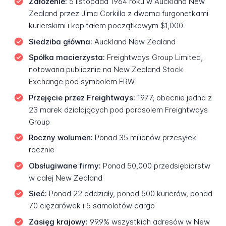
Założenie:
5 listopada 1964 roku w Auckland New
Zealand przez Jima Corkilla z dwoma furgonetkami
kurierskimi i kapitałem początkowym $1,000
Siedziba główna:
Auckland New Zealand
Spółka macierzysta:
Freightways Group Limited,
notowana publicznie na New Zealand Stock
Exchange pod symbolem FRW
Przejęcie przez Freightways:
1977; obecnie jedna z
23 marek działających pod parasolem Freightways
Group
Roczny wolumen:
Ponad 35 milionów przesyłek
rocznie
Obsługiwane firmy:
Ponad 50,000 przedsiębiorstw
w całej New Zealand
Sieć:
Ponad 22 oddziały, ponad 500 kurierów, ponad
70 ciężarówek i 5 samolotów cargo
Zasięg krajowy:
99.9% wszystkich adresów w New