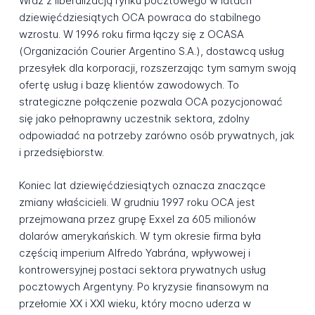
Wraz z liberalizacją rynku pocztowego w latach
dziewięćdziesiątych OCA powraca do stabilnego
wzrostu. W 1996 roku firma łączy się z OCASA
(Organización Courier Argentino S.A.), dostawcą usług
przesyłek dla korporacji, rozszerzając tym samym swoją
ofertę usług i bazę klientów zawodowych. To
strategiczne połączenie pozwala OCA pozycjonować
się jako pełnoprawny uczestnik sektora, zdolny
odpowiadać na potrzeby zarówno osób prywatnych, jak
i przedsiębiorstw.
Koniec lat dziewięćdziesiątych oznacza znaczące
zmiany właścicieli. W grudniu 1997 roku OCA jest
przejmowana przez grupę Exxel za 605 milionów
dolarów amerykańskich. W tym okresie firma była
częścią imperium Alfredo Yabrána, wpływowej i
kontrowersyjnej postaci sektora prywatnych usług
pocztowych Argentyny. Po kryzysie finansowym na
przełomie XX i XXI wieku, który mocno uderza w