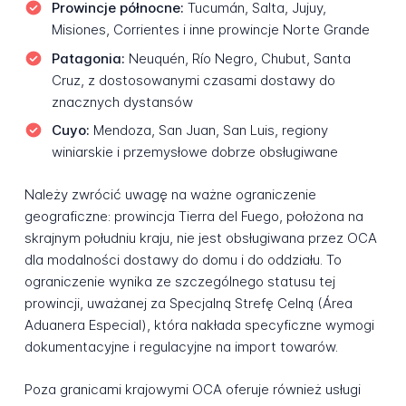
Prowincje północne:
Tucumán, Salta, Jujuy,
Misiones, Corrientes i inne prowincje Norte Grande
Patagonia:
Neuquén, Río Negro, Chubut, Santa
Cruz, z dostosowanymi czasami dostawy do
znacznych dystansów
Cuyo:
Mendoza, San Juan, San Luis, regiony
winiarskie i przemysłowe dobrze obsługiwane
Należy zwrócić uwagę na ważne ograniczenie
geograficzne: prowincja Tierra del Fuego, położona na
skrajnym południu kraju, nie jest obsługiwana przez OCA
dla modalności dostawy do domu i do oddziału. To
ograniczenie wynika ze szczególnego statusu tej
prowincji, uważanej za Specjalną Strefę Celną (Área
Aduanera Especial), która nakłada specyficzne wymogi
dokumentacyjne i regulacyjne na import towarów.
Poza granicami krajowymi OCA oferuje również usługi