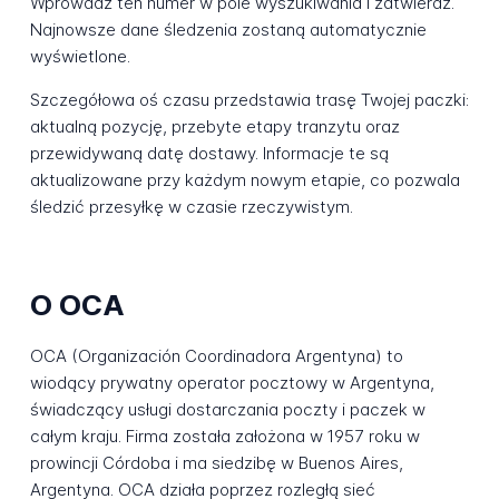
Wprowadź ten numer w pole wyszukiwania i zatwierdź.
Najnowsze dane śledzenia zostaną automatycznie
wyświetlone.
Szczegółowa oś czasu przedstawia trasę Twojej paczki:
aktualną pozycję, przebyte etapy tranzytu oraz
przewidywaną datę dostawy. Informacje te są
aktualizowane przy każdym nowym etapie, co pozwala
śledzić przesyłkę w czasie rzeczywistym.
O OCA
OCA (Organización Coordinadora Argentyna) to
wiodący prywatny operator pocztowy w Argentyna,
świadczący usługi dostarczania poczty i paczek w
całym kraju. Firma została założona w 1957 roku w
prowincji Córdoba i ma siedzibę w Buenos Aires,
Argentyna. OCA działa poprzez rozległą sieć