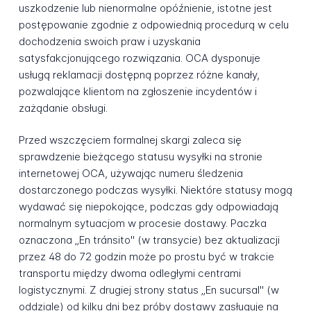
uszkodzenie lub nienormalne opóźnienie, istotne jest
postępowanie zgodnie z odpowiednią procedurą w celu
dochodzenia swoich praw i uzyskania
satysfakcjonującego rozwiązania. OCA dysponuje
usługą reklamacji dostępną poprzez różne kanały,
pozwalające klientom na zgłoszenie incydentów i
zażądanie obsługi.
Przed wszczęciem formalnej skargi zaleca się
sprawdzenie bieżącego statusu wysyłki na stronie
internetowej OCA, używając numeru śledzenia
dostarczonego podczas wysyłki. Niektóre statusy mogą
wydawać się niepokojące, podczas gdy odpowiadają
normalnym sytuacjom w procesie dostawy. Paczka
oznaczona „En tránsito" (w transycie) bez aktualizacji
przez 48 do 72 godzin może po prostu być w trakcie
transportu między dwoma odległymi centrami
logistycznymi. Z drugiej strony status „En sucursal" (w
oddziale) od kilku dni bez próby dostawy zasługuje na