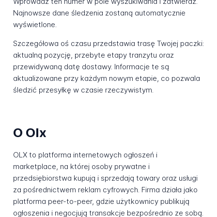
Wprowadź ten numer w pole wyszukiwania i zatwierdź.
Najnowsze dane śledzenia zostaną automatycznie
wyświetlone.
Szczegółowa oś czasu przedstawia trasę Twojej paczki:
aktualną pozycję, przebyte etapy tranzytu oraz
przewidywaną datę dostawy. Informacje te są
aktualizowane przy każdym nowym etapie, co pozwala
śledzić przesyłkę w czasie rzeczywistym.
O Olx
OLX to platforma internetowych ogłoszeń i
marketplace, na której osoby prywatne i
przedsiębiorstwa kupują i sprzedają towary oraz usługi
za pośrednictwem reklam cyfrowych. Firma działa jako
platforma peer-to-peer, gdzie użytkownicy publikują
ogłoszenia i negocjują transakcje bezpośrednio ze sobą.