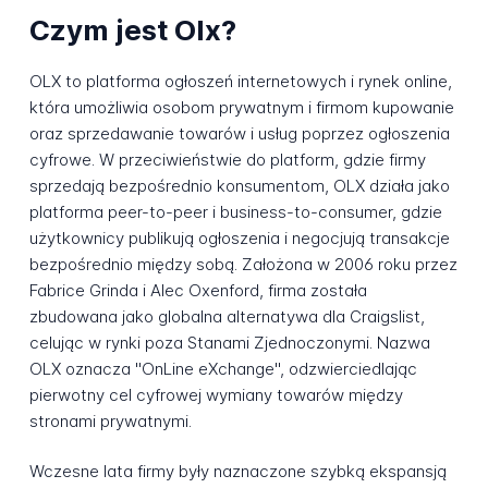
Czym jest Olx?
OLX to platforma ogłoszeń internetowych i rynek online,
która umożliwia osobom prywatnym i firmom kupowanie
oraz sprzedawanie towarów i usług poprzez ogłoszenia
cyfrowe. W przeciwieństwie do platform, gdzie firmy
sprzedają bezpośrednio konsumentom, OLX działa jako
platforma peer-to-peer i business-to-consumer, gdzie
użytkownicy publikują ogłoszenia i negocjują transakcje
bezpośrednio między sobą. Założona w 2006 roku przez
Fabrice Grinda i Alec Oxenford, firma została
zbudowana jako globalna alternatywa dla Craigslist,
celując w rynki poza Stanami Zjednoczonymi. Nazwa
OLX oznacza "OnLine eXchange", odzwierciedlając
pierwotny cel cyfrowej wymiany towarów między
stronami prywatnymi.
Wczesne lata firmy były naznaczone szybką ekspansją