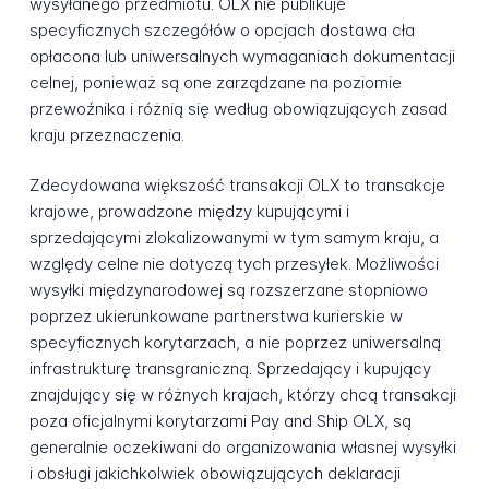
wysyłanego przedmiotu. OLX nie publikuje
specyficznych szczegółów o opcjach dostawa cła
opłacona lub uniwersalnych wymaganiach dokumentacji
celnej, ponieważ są one zarządzane na poziomie
przewoźnika i różnią się według obowiązujących zasad
kraju przeznaczenia.
Zdecydowana większość transakcji OLX to transakcje
krajowe, prowadzone między kupującymi i
sprzedającymi zlokalizowanymi w tym samym kraju, a
względy celne nie dotyczą tych przesyłek. Możliwości
wysyłki międzynarodowej są rozszerzane stopniowo
poprzez ukierunkowane partnerstwa kurierskie w
specyficznych korytarzach, a nie poprzez uniwersalną
infrastrukturę transgraniczną. Sprzedający i kupujący
znajdujący się w różnych krajach, którzy chcą transakcji
poza oficjalnymi korytarzami Pay and Ship OLX, są
generalnie oczekiwani do organizowania własnej wysyłki
i obsługi jakichkolwiek obowiązujących deklaracji