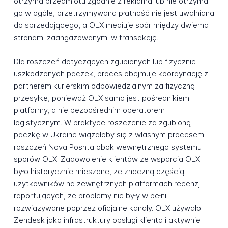
otrzyma przedmiotu zgodnie z reklamą lub nie otrzyma
go w ogóle, przetrzymywana płatność nie jest uwalniana
do sprzedającego, a OLX mediuje spór między dwiema
stronami zaangażowanymi w transakcję.
Dla roszczeń dotyczących zgubionych lub fizycznie
uszkodzonych paczek, proces obejmuje koordynację z
partnerem kurierskim odpowiedzialnym za fizyczną
przesyłkę, ponieważ OLX samo jest pośrednikiem
platformy, a nie bezpośrednim operatorem
logistycznym. W praktyce roszczenie za zgubioną
paczkę w Ukraine wiązałoby się z własnym procesem
roszczeń Nova Poshta obok wewnętrznego systemu
sporów OLX. Zadowolenie klientów ze wsparcia OLX
było historycznie mieszane, ze znaczną częścią
użytkowników na zewnętrznych platformach recenzji
raportujących, że problemy nie były w pełni
rozwiązywane poprzez oficjalne kanały. OLX używało
Zendesk jako infrastruktury obsługi klienta i aktywnie