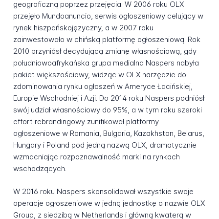
geograficzną poprzez przejęcia. W 2006 roku OLX
przejęło Mundoanuncio, serwis ogłoszeniowy celujący w
rynek hiszpańskojęzyczny, a w 2007 roku
zainwestowało w chińską platformę ogłoszeniową. Rok
2010 przyniósł decydującą zmianę własnościową, gdy
południowoafrykańska grupa medialna Naspers nabyła
pakiet większościowy, widząc w OLX narzędzie do
zdominowania rynku ogłoszeń w Ameryce Łacińskiej,
Europie Wschodniej i Azji. Do 2014 roku Naspers podniósł
swój udział własnościowy do 95%, a w tym roku szeroki
effort rebrandingowy zunifikował platformy
ogłoszeniowe w Romania, Bulgaria, Kazakhstan, Belarus,
Hungary i Poland pod jedną nazwą OLX, dramatycznie
wzmacniając rozpoznawalność marki na rynkach
wschodzących.
W 2016 roku Naspers skonsolidował wszystkie swoje
operacje ogłoszeniowe w jedną jednostkę o nazwie OLX
Group, z siedzibą w Netherlands i główną kwaterą w