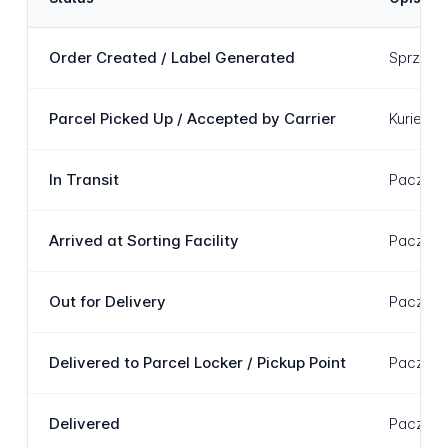
Order Created / Label Generated
Sprzedaj
Parcel Picked Up / Accepted by Carrier
Kurier o
In Transit
Paczka p
Arrived at Sorting Facility
Paczka d
Out for Delivery
Paczka z
Delivered to Parcel Locker / Pickup Point
Paczka z
Delivered
Paczka z