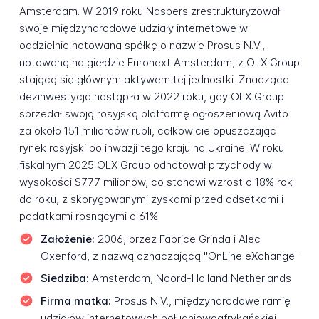
Amsterdam. W 2019 roku Naspers zrestrukturyzował
swoje międzynarodowe udziały internetowe w
oddzielnie notowaną spółkę o nazwie Prosus N.V.,
notowaną na giełdzie Euronext Amsterdam, z OLX Group
stającą się głównym aktywem tej jednostki. Znacząca
dezinwestycja nastąpiła w 2022 roku, gdy OLX Group
sprzedał swoją rosyjską platformę ogłoszeniową Avito
za około 151 miliardów rubli, całkowicie opuszczając
rynek rosyjski po inwazji tego kraju na Ukraine. W roku
fiskalnym 2025 OLX Group odnotował przychody w
wysokości $777 milionów, co stanowi wzrost o 18% rok
do roku, z skorygowanymi zyskami przed odsetkami i
podatkami rosnącymi o 61%.
Założenie:
2006, przez Fabrice Grinda i Alec
Oxenford, z nazwą oznaczającą "OnLine eXchange"
Siedziba:
Amsterdam, Noord-Holland Netherlands
Firma matka:
Prosus N.V., międzynarodowe ramię
udziałów internetowych południowoafrykańskiej