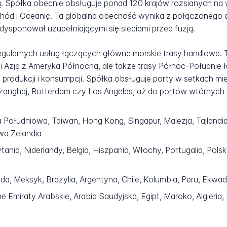
. Spółka obecnie obsługuje ponad 120 krajów rozsianych na 
schód i Oceanię. Ta globalna obecność wynika z połączonego 
dysponował uzupełniającymi się sieciami przed fuzją.
gularnych usług łączących główne morskie trasy handlowe. T
 Azję z Ameryka Północną, ale także trasy Północ-Południe 
i produkcji i konsumpcji. Spółka obsługuje porty w setkach m
Szanghaj, Rotterdam czy Los Angeles, aż do portów wtórnyc
 Południowa, Taiwan, Hong Kong, Singapur, Malezja, Tajlandia, 
owa Zelandia
ania, Niderlandy, Belgia, Hiszpania, Włochy, Portugalia, Polsk
, Meksyk, Brazylia, Argentyna, Chile, Kolumbia, Peru, Ekwa
Emiraty Arabskie, Arabia Saudyjska, Egipt, Maroko, Algieria, 