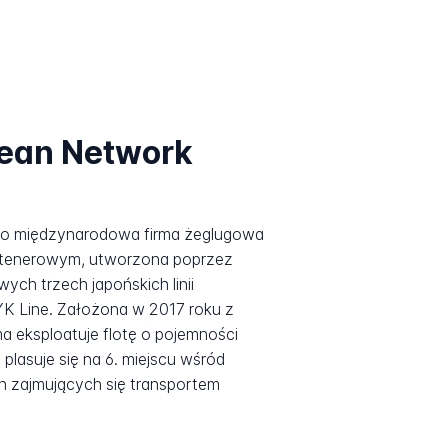
cean Network
o międzynarodowa firma żeglugowa
ontenerowym, utworzona poprzez
ych trzech japońskich linii
YK Line. Założona w 2017 roku z
ma eksploatuje flotę o pojemności
 plasuje się na 6. miejscu wśród
h zajmujących się transportem