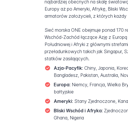
najbardziej obecnych na skalę światową
Europy aż po Ameryki, Afrykę, Bliski W
armatorów założycieli, z których każdy 
Sieć morska ONE obejmuje ponad 170 re
Wschód-Zachód łączące Azję z Europą i
Południowej i Afryki z głównymi strefam
przeładunkowych takich jak Singapur, 
statków zasilających.
Azja-Pacyfik:
Chiny, Japonia, Korea
Bangladesz, Pakistan, Australia, N
Europa:
Niemcy, Francja, Wielka Bryt
bałtyjskie
Ameryki:
Stany Zjednoczone, Kanada
Bliski Wschód i Afryka:
Zjednoczone 
Ghana, Nigeria