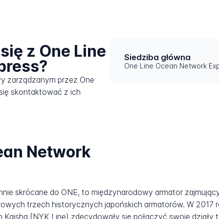
się z One Line
Siedziba główna
press?
One Line Ocean Network Exp
wy zarządzanym przez One
się skontaktować z ich
ean Network
ie skrócane do ONE, to międzynarodowy armator zajmujący 
rowych trzech historycznych japońskich armatorów. W 2017 ro
en Kaisha (NYK Line) zdecydowały się połączyć swoje działy