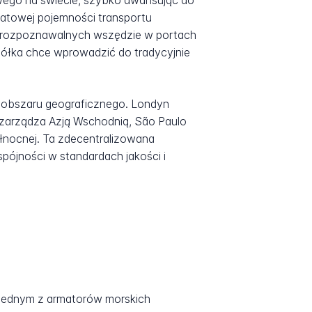
ego na świecie, szybko awansując do
atowej pojemności transportu
h rozpoznawalnych wszędzie w portach
spółka chce wprowadzić do tradycyjnie
o obszaru geograficznego. Londyn
 zarządza Azją Wschodnią, São Paulo
ółnocnej. Ta zdecentralizowana
pójności w standardach jakości i
 jednym z armatorów morskich