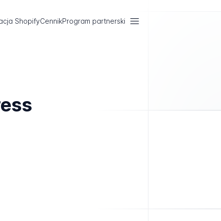
acja Shopify
Cennik
Program partnerski
ress