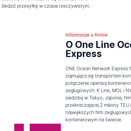
śledzić przesyłkę w czasie rzeczywistym.
Informacje o firmie
O One Line O
Express
ONE Ocean Network Express t
zajmująca się transportem k
połączenie operacji kontenerow
żeglugowych: K Line, MOL i N
siedzibą w Tokyo, Japonia, fir
przekraczającej 2 miliony TEU i
największych firm żeglugowyc
kontenerowym na świecie.