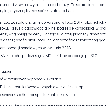
urencji z światowymi gigantami branży. To strategiczne par
tury logistycznej trzech spółek założicielskich.
 Ltd. została oficjalnie utworzona w lipcu 2017 roku, jednak
roku. Ta fuzja odpowiadała pilnej potrzebie konsolidacji w br
ensywną presją na ceny. Łącząc siły, trzej japońscy armatorz
h oszczędności skali, oferując jednocześnie rozszerzoną ge
iem operacji handlowych w kwietnia 2018
% kapitału, podczas gdy MOL i K Line posiadają po 31%
ngapur
ów rozsianych w ponad 90 krajach
TEU (jednostek równoważnych dwadzieścia stóp)
a świecie spółka transportu kontenerowego