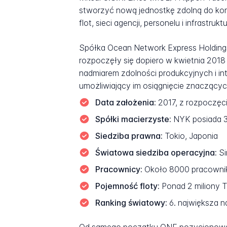
stworzyć nową jednostkę zdolną do konk
flot, sieci agencji, personelu i infrastruk
Spółka Ocean Network Express Holdings,
rozpoczęły się dopiero w kwietnia 2018 
nadmiarem zdolności produkcyjnych i int
umożliwiający im osiągnięcie znaczącyc
Data założenia:
2017, z rozpoczęc
Spółki macierzyste:
NYK posiada 38
Siedziba prawna:
Tokio, Japonia
Światowa siedziba operacyjna:
Si
Pracownicy:
Około 8000 pracownik
Pojemność floty:
Ponad 2 miliony 
Ranking światowy:
6. największa n