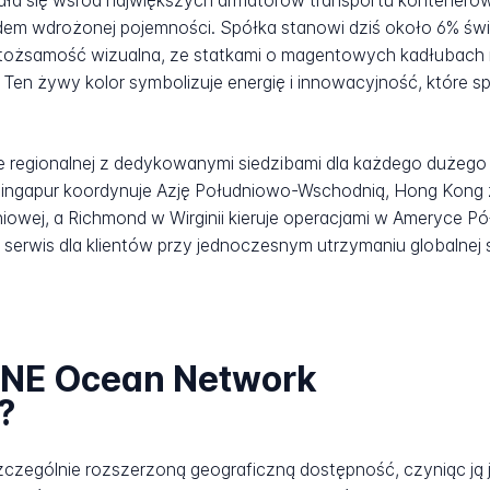
 się wśród największych armatorów transportu kontenerow
dem wdrożonej pojemności. Spółka stanowi dziś około 6% świ
 tożsamość wizualna, ze statkami o magentowych kadłubac
 Ten żywy kolor symbolizuje energię i innowacyjność, które 
ze regionalnej z dedykowanymi siedzibami dla każdego dużeg
, Singapur koordynuje Azję Południowo-Wschodnią, Hong Kong
owej, a Richmond w Wirginii kieruje operacjami w Ameryce P
erwis dla klientów przy jednoczesnym utrzymaniu globalnej s
ONE Ocean Network
?
czególnie rozszerzoną geograficzną dostępność, czyniąc ją