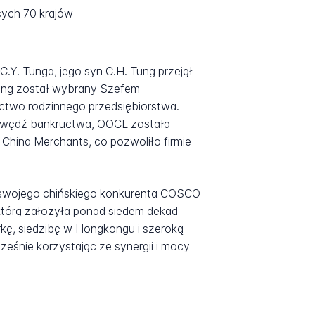
cych 70 krajów
C.Y. Tunga, jego syn C.H. Tung przejął
 Tung został wybrany Szefem
ictwo rodzinnego przedsiębiorstwa.
rawędź bankructwa, OOCL została
 China Merchants, co pozwoliło firmie
od swojego chińskiego konkurenta COSCO
, którą założyła ponad siedem dekad
kę, siedzibę w Hongkongu i szeroką
ześnie korzystając ze synergii i mocy