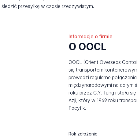
śledzić przesyłkę w czasie rzeczywistym.
Informacje o firmie
O OOCL
OOCL (Orient Overseas Contain
się transportem kontenerowym
prowadzi regularne połączeni
międzynarodowymi na całym św
roku przez C.Y. Tung i stała s
Azji, który w 1969 roku trans
Pacyfik.
Rok założenia