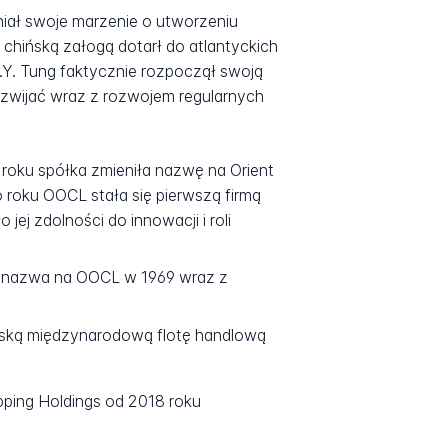
niał swoje marzenie o utworzeniu
 chińską załogą dotarł do atlantyckich
Y. Tung faktycznie rozpoczął swoją
rozwijać wraz z rozwojem regularnych
 roku spółka zmieniła nazwę na Orient
 roku OOCL stała się pierwszą firmą
ej zdolności do innowacji i roli
na nazwa na OOCL w 1969 wraz z
ińską międzynarodową flotę handlową
pping Holdings od 2018 roku
e