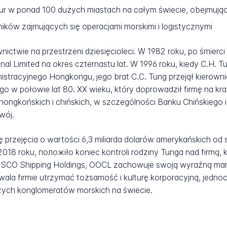
ur w ponad 100 dużych miastach na całym świecie, obejmują
ków zajmujących się operacjami morskimi i logistycznymi
ictwie na przestrzeni dziesięcioleci. W 1982 roku, po śmierci 
nal Limited na okres czternastu lat. W 1996 roku, kiedy C.H.
stracyjnego Hongkongu, jego brat C.C. Tung przejął kierown
 w połowie lat 80. XX wieku, który doprowadził firmę na k
hongkońskich i chińskich, w szczególności Banku Chińskiego i
wój.
ę przejęcia o wartości 6,3 miliarda dolarów amerykańskich 
 2018 roku, положiło koniec kontroli rodziny Tunga nad firmą
COSCO Shipping Holdings, OOCL zachowuje swoją wyraźną mar
ala firmie utrzymać tożsamość i kulturę korporacyjną, jednoc
szych konglomeratów morskich na świecie.