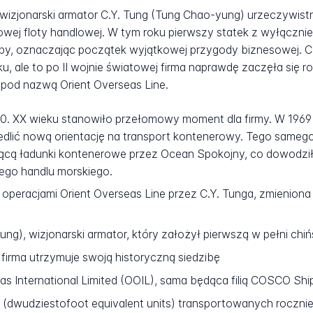
o wizjonarski armator C.Y. Tung (Tung Chao-yung) urzeczywist
owej floty handlowej. W tym roku pierwszy statek z wyłącznie
y, oznaczając początek wyjątkowej przygody biznesowej. C.
u, ale to po II wojnie światowej firma naprawdę zaczęła się 
 pod nazwą Orient Overseas Line.
 60. XX wieku stanowiło przełomowy moment dla firmy. W 1969
edlić nową orientację na transport kontenerowy. Tego samego
jącą ładunki kontenerowe przez Ocean Spokojny, co dowodziło j
ego handlu morskiego.
 operacjami Orient Overseas Line przez C.Y. Tunga, zmienio
ng), wizjonarski armator, który założył pierwszą w pełni ch
firma utrzymuje swoją historyczną siedzibę
as International Limited (OOIL), sama będąca filią COSCO Shi
(dwudziestofoot equivalent units) transportowanych roczni