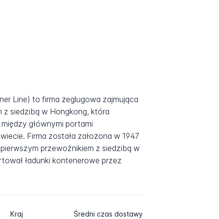
er Line) to firma żeglugowa zajmująca
 z siedzibą w Hongkong, która
a między głównymi portami
iecie. Firma została założona w 1947
ię pierwszym przewoźnikiem z siedzibą w
portował ładunki kontenerowe przez
Kraj
Średni czas dostawy