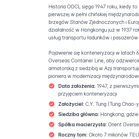
Historia OOCL sięga 1947 roku, kiedy t
pierwszej w pełni chińskiej międzynarod
brzegów Stanów Zjednoczonych i Europ
działalność w Hongkongu już w 1937 rok
usług transportu ładunków i pasażerów
Pojawienie się konteneryzacji w latach
Overseas Container Line, aby odzwierci
armatorską z siedzibą w Azji transportu
pioniera w modernizacji międzynarodow
Data założenia:
1947, z pierwszymi
przyjęciem konteneryzacji
Założyciel:
C.Y. Tung (Tung Chao-yu
Siedziba główna:
Hongkong, gdzie 
Spółka macierzysta:
Orient Overse
Roczny tom:
Około 7 milionów TEU 