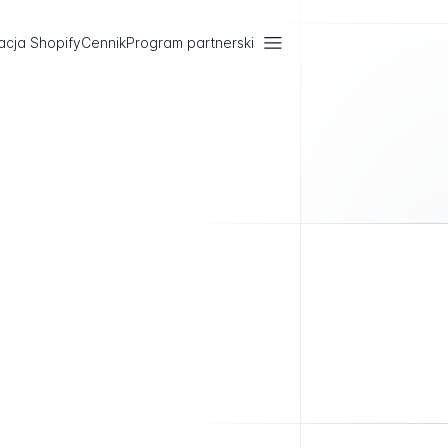
acja Shopify
Cennik
Program partnerski