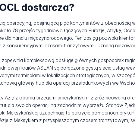
OOCL dostarcza?
ią operacyjną, obejmującą pięć kontynentów z obecnością w
 około 78 przejść tygodniowo łączących Eurazję, Afrykę, Ocea
ne dla handlu międzynarodowego. Ten zasięg pozwala klient
e z konkurencyjnymi czasami tranzytowymi i uznaną niezawo
OCL zapewnia kompleksową obsługę głównych gospodarek regio
udniowej i krajów ASEAN są połączone gęstą siecią usług wew
anymi terminalami w lokalizacjach strategicznych, w szcze
 stanowią główny hub dla operacji przeładunkowych we Wschodn
y Azję z oboma brzegami amerykańskimi z zróżnicowaną ofer
y atut dla swoich operacji na zachodnim wybrzeżu Stanów Zj
i Meksykańskiej uzupełniają to pokrycie północnoamerykańs
zję z Meksykiem z przyspieszonym czasem tranzytowym, świad