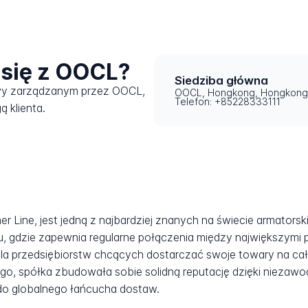
 się z OOCL?
Siedziba główna
awy zarządzanym przez OOCL,
OOCL, Hongkong, Hongkong
Telefon: +85228333111
ą klienta.
r Line, jest jedną z najbardziej znanych na świecie armators
u, gdzie zapewnia regularne połączenia między największymi 
a przedsiębiorstw chcących dostarczać swoje towary na całe ś
o, spółka zbudowała sobie solidną reputację dzięki niezawod
 do globalnego łańcucha dostaw.