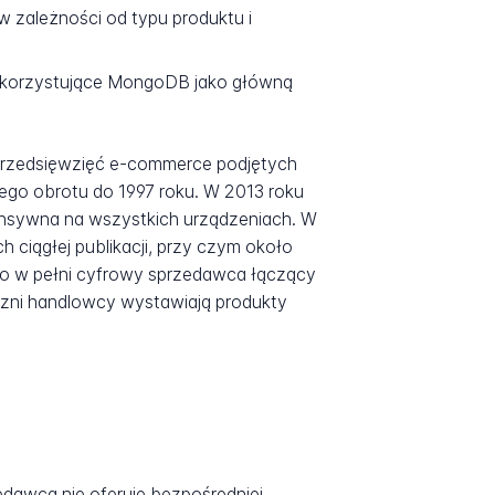
 zależności od typu produktu i
korzystujące MongoDB jako główną
 przedsięwzięć e-commerce podjętych
ego obrotu do 1997 roku. W 2013 roku
ponsywna na wszystkich urządzeniach. W
ciągłej publikacji, przy czym około
o w pełni cyfrowy sprzedawca łączący
zni handlowcy wystawiają produkty
dawca nie oferuje bezpośredniej