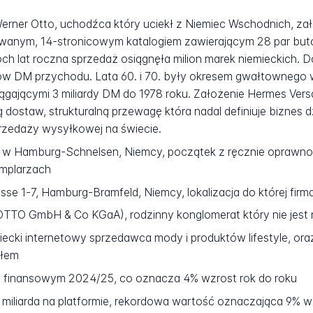
 Werner Otto, uchodźca który uciekł z Niemiec Wschodnich, z
wanym, 14-stronicowym katalogiem zawierającym 28 par bu
h lat roczna sprzedaż osiągnęła milion marek niemieckich. Do
ów DM przychodu. Lata 60. i 70. były okresem gwałtownego 
iągającymi 3 miliardy DM do 1978 roku. Założenie Hermes Vers
 dostaw, strukturalną przewagę która nadal definiuje biznes d
przedaży wysyłkowej na świecie.
o w Hamburg-Schnelsen, Niemcy, początek z ręcznie opraw
mplarzach
se 1-7, Hamburg-Bramfeld, Niemcy, lokalizacja do której firma
TTO GmbH & Co KGaA), rodzinny konglomerat który nie jest 
ecki internetowy sprzedawca mody i produktów lifestyle, ora
ółem
ku finansowym 2024/25, co oznacza 4% wzrost rok do roku
 miliarda na platformie, rekordowa wartość oznaczająca 9% w