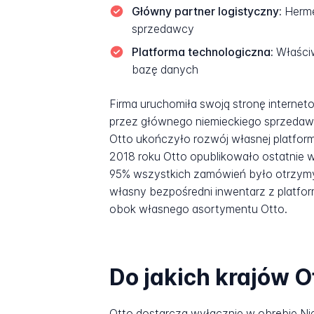
Główny partner logistyczny:
Herme
sprzedawcy
Platforma technologiczna:
Właści
bazę danych
Firma uruchomiła swoją stronę interne
przez głównego niemieckiego sprzedawc
Otto ukończyło rozwój własnej platform
2018 roku Otto opublikowało ostatnie w
95% wszystkich zamówień było otrzymy
własny bezpośredni inwentarz z platf
obok własnego asortymentu Otto.
Do jakich krajów O
Otto dostarcza wyłącznie w obrębie Ni