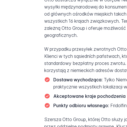
wysyłki międzynarodowej do konsumentó
od głównych ośrodków miejskich takich j
wszystkich 16 krajach związkowych. Ten
zależną Otto Group i oferuje możliwość
geograficznych.
W przypadku przesyłek zwrotnych Otto pr
Klienci w tych sąsiedních państwach, k
standardowy bezpłatny proces zwrotu. 
korzystają z niemieckich adresów dosta
Dostawa wychodząca:
Tylko Niem
praktycznie wszystkich lokalizacji w
Akceptowane kraje pochodzenia
Punkty odbioru własnego:
Fridolfi
Szersza Otto Group, której Otto służy
przez oddzielne podmioty prawne. Kluc