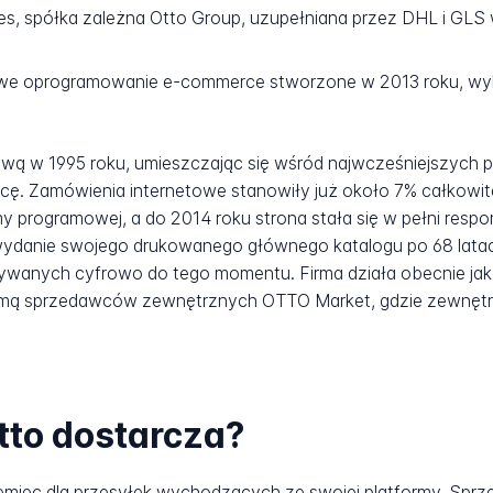
s, spółka zależna Otto Group, uzupełniana przez DHL i GLS w
we oprogramowanie e-commerce stworzone w 2013 roku, wy
tową w 1995 roku, umieszczając się wśród najwcześniejszych
ę. Zamówienia internetowe stanowiły już około 7% całkowit
y programowej, a do 2014 roku strona stała się w pełni res
ydanie swojego drukowanego głównego katalogu po 68 latach 
wanych cyfrowo do tego momentu. Firma działa obecnie jak
ormą sprzedawców zewnętrznych OTTO Market, gdzie zewnętr
tto dostarcza?
emiec dla przesyłek wychodzących ze swojej platformy. Sprze