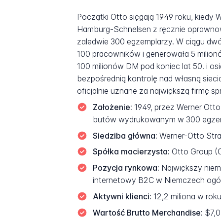
Początki Otto sięgają 1949 roku, kiedy
Hamburg-Schnelsen z ręcznie oprawno
zaledwie 300 egzemplarzy. W ciągu dwóc
100 pracowników i generowała 5 milion
100 milionów DM pod koniec lat 50. i os
bezpośrednią kontrolę nad własną siecią
oficjalnie uznane za największą firmę s
Założenie:
1949, przez Werner Ott
butów wydrukowanym w 300 egze
Siedziba główna:
Werner-Otto Stras
Spółka macierzysta:
Otto Group (O
Pozycja rynkowa:
Największy niemi
internetowy B2C w Niemczech og
Aktywni klienci:
12,2 miliona w ro
Wartość Brutto Merchandise:
$7,0