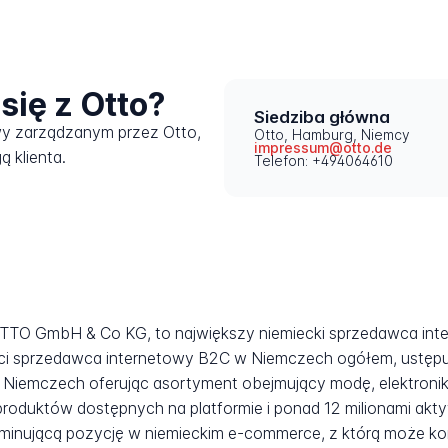
się z Otto?
Siedziba główna
wy zarządzanym przez Otto,
Otto, Hamburg, Niemcy
impressum@otto.de
ą klienta.
Telefon: +494064610
OTTO GmbH & Co KG, to największy niemiecki sprzedawca in
kości sprzedawca internetowy B2C w Niemczech ogółem, ustępu
iemczech oferując asortyment obejmujący modę, elektronikę
 produktów dostępnych na platformie i ponad 12 milionami a
minującą pozycję w niemieckim e-commerce, z którą może kon