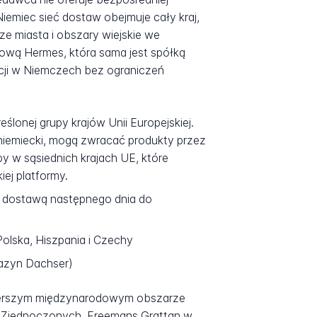
emiec sieć dostaw obejmuje cały kraj,
ze miasta i obszary wiejskie we
kową Hermes, która sama jest spółką
acji w Niemczech bez ograniczeń
ślonej grupy krajów Unii Europejskiej.
 niemiecki, mogą zwracać produkty przez
 w sąsiednich krajach UE, które
ej platformy.
 dostawą następnego dnia do
Polska, Hiszpania i Czechy
gazyn Dachser)
e szerszym międzynarodowym obszarze
h Zjednoczonych, Freemans Grattan w