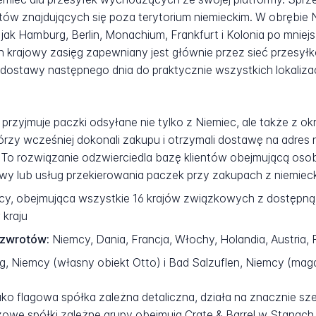
w znajdujących się poza terytorium niemieckim. W obrębie Ni
ak Hamburg, Berlin, Monachium, Frankfurt i Kolonia po mniejs
 krajowy zasięg zapewniany jest głównie przez sieć przesył
 dostawy następnego dnia do praktycznie wszystkich lokaliz
zyjmuje paczki odsyłane nie tylko z Niemiec, ale także z okre
tórzy wcześniej dokonali zakupu i otrzymali dostawę na adres
To rozwiązanie odzwierciedla bazę klientów obejmującą osoby
wy lub usług przekierowania paczek przy zakupach z niemiecki
cy, obejmująca wszystkie 16 krajów związkowych z dostępną
 kraju
 zwrotów:
Niemcy, Dania, Francja, Włochy, Holandia, Austria, 
ng, Niemcy (własny obiekt Otto) i Bad Salzuflen, Niemcy (ma
 jako flagowa spółka zależna detaliczna, działa na znaczni
zowe spółki zależne grupy obejmują Crate & Barrel w Stanac