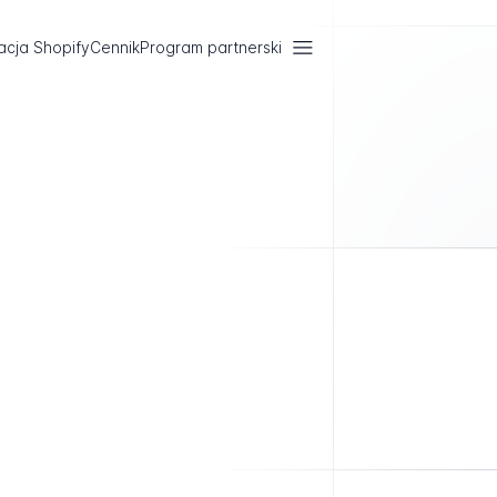
acja Shopify
Cennik
Program partnerski