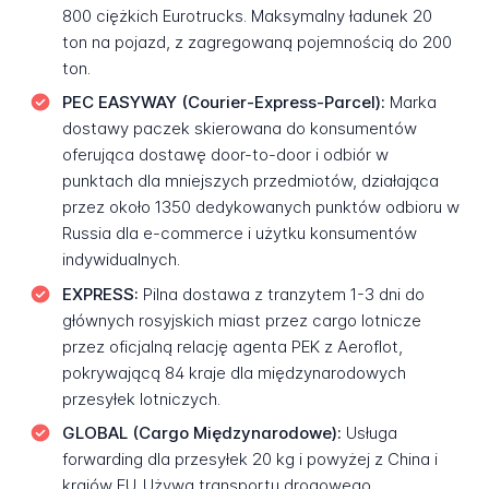
800 ciężkich Eurotrucks. Maksymalny ładunek 20
ton na pojazd, z zagregowaną pojemnością do 200
ton.
PEC EASYWAY (Courier-Express-Parcel):
Marka
dostawy paczek skierowana do konsumentów
oferująca dostawę door-to-door i odbiór w
punktach dla mniejszych przedmiotów, działająca
przez około 1350 dedykowanych punktów odbioru w
Russia dla e-commerce i użytku konsumentów
indywidualnych.
EXPRESS:
Pilna dostawa z tranzytem 1-3 dni do
głównych rosyjskich miast przez cargo lotnicze
przez oficjalną relację agenta PEK z Aeroflot,
pokrywającą 84 kraje dla międzynarodowych
przesyłek lotniczych.
GLOBAL (Cargo Międzynarodowe):
Usługa
forwarding dla przesyłek 20 kg i powyżej z China i
krajów EU. Używa transportu drogowego,