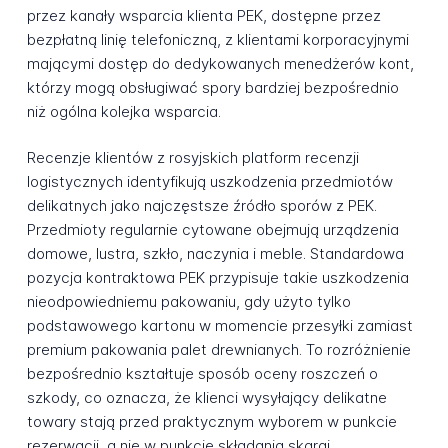
przez kanały wsparcia klienta PEK, dostępne przez
bezpłatną linię telefoniczną, z klientami korporacyjnymi
mającymi dostęp do dedykowanych menedżerów kont,
którzy mogą obsługiwać spory bardziej bezpośrednio
niż ogólna kolejka wsparcia.
Recenzje klientów z rosyjskich platform recenzji
logistycznych identyfikują uszkodzenia przedmiotów
delikatnych jako najczęstsze źródło sporów z PEK.
Przedmioty regularnie cytowane obejmują urządzenia
domowe, lustra, szkło, naczynia i meble. Standardowa
pozycja kontraktowa PEK przypisuje takie uszkodzenia
nieodpowiedniemu pakowaniu, gdy użyto tylko
podstawowego kartonu w momencie przesyłki zamiast
premium pakowania palet drewnianych. To rozróżnienie
bezpośrednio kształtuje sposób oceny roszczeń o
szkody, co oznacza, że klienci wysyłający delikatne
towary stają przed praktycznym wyborem w punkcie
rezerwacji, a nie w punkcie składania skargi.