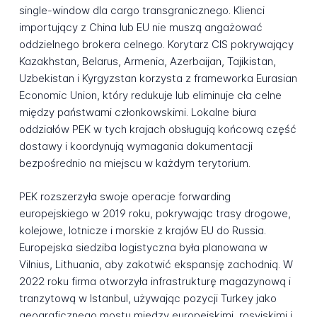
single-window dla cargo transgranicznego. Klienci
importujący z China lub EU nie muszą angażować
oddzielnego brokera celnego. Korytarz CIS pokrywający
Kazakhstan, Belarus, Armenia, Azerbaijan, Tajikistan,
Uzbekistan i Kyrgyzstan korzysta z frameworka Eurasian
Economic Union, który redukuje lub eliminuje cła celne
między państwami członkowskimi. Lokalne biura
oddziałów PEK w tych krajach obsługują końcową część
dostawy i koordynują wymagania dokumentacji
bezpośrednio na miejscu w każdym terytorium.
PEK rozszerzyła swoje operacje forwarding
europejskiego w 2019 roku, pokrywając trasy drogowe,
kolejowe, lotnicze i morskie z krajów EU do Russia.
Europejska siedziba logistyczna była planowana w
Vilnius, Lithuania, aby zakotwić ekspansję zachodnią. W
2022 roku firma otworzyła infrastrukturę magazynową i
tranzytową w Istanbul, używając pozycji Turkey jako
geograficznego mostu między europejskimi, rosyjskimi i