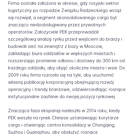
Firma została założona w okresie, gdy rosyjski sektor
logistyczny po rozpadzie Związku Radzieckiego wciąż
się rozwijał, a segment skonsolidowanego cargo był
znacząco niedoobsługiwany przez prywatnych
operatorów. Założyciele PEK przeprowadzili
szczegółową analizę rynku przed wejściem do branży i
budowali sieć na zewnątrz z bazy w Moscow,
zakładając biura oddziałów w większych miastach i
rozszerzając promienie odbioru i dostawy do 300 km od
każdego oddziału, aby objąć okoliczne miasta i wsie. Do
2009 roku firma rozrosła się na tyle, aby uruchomić
własną publikację korporacyjną obejmującą rozwój
operacyjny i trendy branżowe, odzwierciedlając rosnące
instytucjonalne zaufanie do swojej pozycji rynkowej.
Znacząca faza ekspansji nadeszła w 2014 roku, kiedy
PEK weszła na rynek Chinese ustanawiając korytarze
cargo i otwierając centra konsolidacji w Chongqing,
Suzhou i Guangzhou, aby obsłużyć rosnące