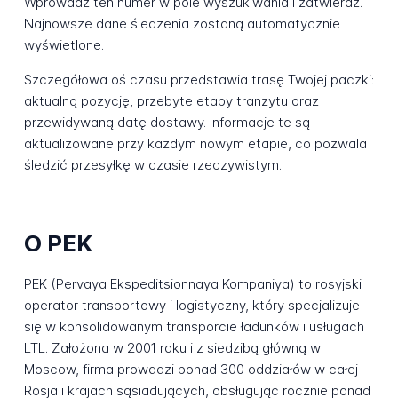
Wprowadź ten numer w pole wyszukiwania i zatwierdź.
Najnowsze dane śledzenia zostaną automatycznie
wyświetlone.
Szczegółowa oś czasu przedstawia trasę Twojej paczki:
aktualną pozycję, przebyte etapy tranzytu oraz
przewidywaną datę dostawy. Informacje te są
aktualizowane przy każdym nowym etapie, co pozwala
śledzić przesyłkę w czasie rzeczywistym.
O PEK
PEK (Pervaya Ekspeditsionnaya Kompaniya) to rosyjski
operator transportowy i logistyczny, który specjalizuje
się w konsolidowanym transporcie ładunków i usługach
LTL. Założona w 2001 roku i z siedzibą główną w
Moscow, firma prowadzi ponad 300 oddziałów w całej
Rosja i krajach sąsiadujących, obsługując rocznie ponad