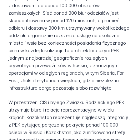
z dostawami do ponad 100 000 obszarów
zamieszkałych. Sieć ponad 300 biur oddziałów jest
skoncentrowana w ponad 120 miastach, a promień
odbioru i dostawy 300 km utrzymywany wokół każdego
oddziału organicznie rozszerza usługę na okoliczne
miasta i wsie bez konieczności posiadania fizycznego
biura w każdej lokalizacji. Ta architektura czyni PEK
jednym z najbardziej geograficznie rozległych
prywatnych przewoźników w Russia, z znaczącymi
operacjami w odległych regionach, w tym Siberia, Far
East, Urals i terytoriach wiejskich, gdzie niezależna
infrastruktura cargo pozostaje słabo rozwinięta.
W przestrzeni CIS i byłego Związku Radzieckiego PEK
utrzymuje biura i relacje reprezentacyjne w wielu
krajach. Kazakhstan reprezentuje najgłębszą integrację,
z PEK cytującą połączone pokrycie ponad 100 000
osiedli w Russia i Kazakhstan jako zunifikowaną strefę
dostaw pod tym samym frameworkiem usługowym.