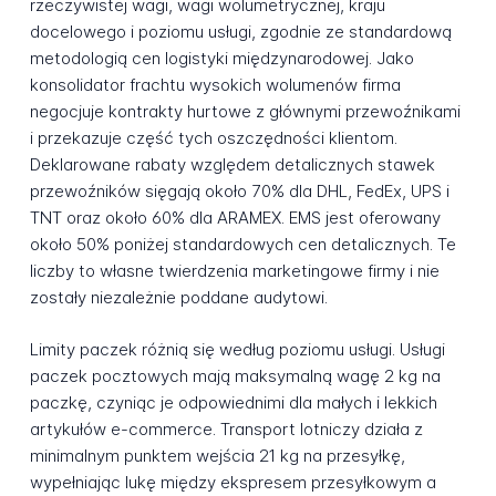
rzeczywistej wagi, wagi wolumetrycznej, kraju
docelowego i poziomu usługi, zgodnie ze standardową
metodologią cen logistyki międzynarodowej. Jako
konsolidator frachtu wysokich wolumenów firma
negocjuje kontrakty hurtowe z głównymi przewoźnikami
i przekazuje część tych oszczędności klientom.
Deklarowane rabaty względem detalicznych stawek
przewoźników sięgają około 70% dla DHL, FedEx, UPS i
TNT oraz około 60% dla ARAMEX. EMS jest oferowany
około 50% poniżej standardowych cen detalicznych. Te
liczby to własne twierdzenia marketingowe firmy i nie
zostały niezależnie poddane audytowi.
Limity paczek różnią się według poziomu usługi. Usługi
paczek pocztowych mają maksymalną wagę 2 kg na
paczkę, czyniąc je odpowiednimi dla małych i lekkich
artykułów e-commerce. Transport lotniczy działa z
minimalnym punktem wejścia 21 kg na przesyłkę,
wypełniając lukę między ekspresem przesyłkowym a