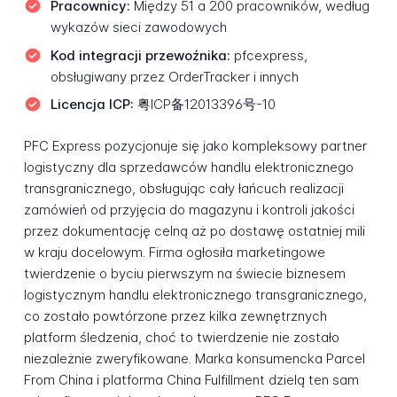
Pracownicy:
Między 51 a 200 pracowników, według
wykazów sieci zawodowych
Kod integracji przewoźnika:
pfcexpress,
obsługiwany przez OrderTracker i innych
Licencja ICP:
粤ICP备12013396号-10
PFC Express pozycjonuje się jako kompleksowy partner
logistyczny dla sprzedawców handlu elektronicznego
transgranicznego, obsługując cały łańcuch realizacji
zamówień od przyjęcia do magazynu i kontroli jakości
przez dokumentację celną aż po dostawę ostatniej mili
w kraju docelowym. Firma ogłosiła marketingowe
twierdzenie o byciu pierwszym na świecie biznesem
logistycznym handlu elektronicznego transgranicznego,
co zostało powtórzone przez kilka zewnętrznych
platform śledzenia, choć to twierdzenie nie zostało
niezależnie zweryfikowane. Marka konsumencka Parcel
From China i platforma China Fulfillment dzielą ten sam