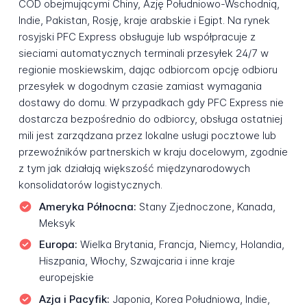
COD obejmującymi Chiny, Azję Południowo-Wschodnią,
Indie, Pakistan, Rosję, kraje arabskie i Egipt. Na rynek
rosyjski PFC Express obsługuje lub współpracuje z
sieciami automatycznych terminali przesyłek 24/7 w
regionie moskiewskim, dając odbiorcom opcję odbioru
przesyłek w dogodnym czasie zamiast wymagania
dostawy do domu. W przypadkach gdy PFC Express nie
dostarcza bezpośrednio do odbiorcy, obsługa ostatniej
mili jest zarządzana przez lokalne usługi pocztowe lub
przewoźników partnerskich w kraju docelowym, zgodnie
z tym jak działają większość międzynarodowych
konsolidatorów logistycznych.
Ameryka Północna:
Stany Zjednoczone, Kanada,
Meksyk
Europa:
Wielka Brytania, Francja, Niemcy, Holandia,
Hiszpania, Włochy, Szwajcaria i inne kraje
europejskie
Azja i Pacyfik:
Japonia, Korea Południowa, Indie,