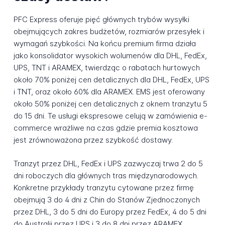
PFC Express oferuje pięć głównych trybów wysyłki
obejmujących zakres budżetów, rozmiarów przesyłek i
wymagań szybkości. Na końcu premium firma działa
jako konsolidator wysokich wolumenów dla DHL, FedEx,
UPS, TNT i ARAMEX, twierdząc o rabatach hurtowych
około 70% poniżej cen detalicznych dla DHL, FedEx, UPS
i TNT, oraz około 60% dla ARAMEX. EMS jest oferowany
około 50% poniżej cen detalicznych z oknem tranzytu 5
do 15 dni. Te usługi ekspresowe celują w zamówienia e-
commerce wrażliwe na czas gdzie premia kosztowa
jest zrównoważona przez szybkość dostawy.
Tranzyt przez DHL, FedEx i UPS zazwyczaj trwa 2 do 5
dni roboczych dla głównych tras międzynarodowych.
Konkretne przykłady tranzytu cytowane przez firmę
obejmują 3 do 4 dni z Chin do Stanów Zjednoczonych
przez DHL, 3 do 5 dni do Europy przez FedEx, 4 do 5 dni
do Australii przez UPS i 3 do 8 dni przez ARAMEX.