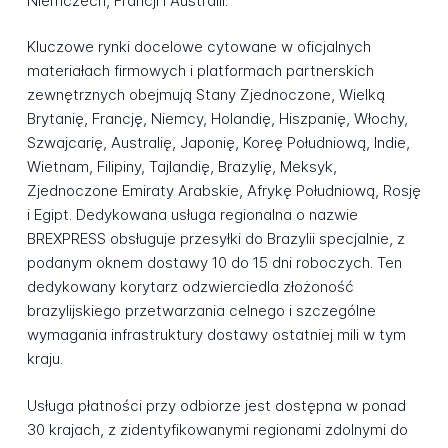
Niemczech, Francji i Australii.
Kluczowe rynki docelowe cytowane w oficjalnych
materiałach firmowych i platformach partnerskich
zewnętrznych obejmują Stany Zjednoczone, Wielką
Brytanię, Francję, Niemcy, Holandię, Hiszpanię, Włochy,
Szwajcarię, Australię, Japonię, Koreę Południową, Indie,
Wietnam, Filipiny, Tajlandię, Brazylię, Meksyk,
Zjednoczone Emiraty Arabskie, Afrykę Południową, Rosję
i Egipt. Dedykowana usługa regionalna o nazwie
BREXPRESS obsługuje przesyłki do Brazylii specjalnie, z
podanym oknem dostawy 10 do 15 dni roboczych. Ten
dedykowany korytarz odzwierciedla złożoność
brazylijskiego przetwarzania celnego i szczególne
wymagania infrastruktury dostawy ostatniej mili w tym
kraju.
Usługa płatności przy odbiorze jest dostępna w ponad
30 krajach, z zidentyfikowanymi regionami zdolnymi do