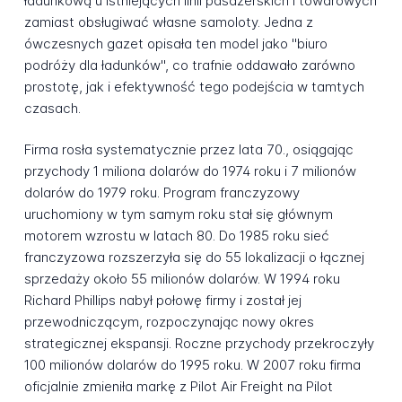
ładunkową u istniejących linii pasażerskich i towarowych
zamiast obsługiwać własne samoloty. Jedna z
ówczesnych gazet opisała ten model jako "biuro
podróży dla ładunków", co trafnie oddawało zarówno
prostotę, jak i efektywność tego podejścia w tamtych
czasach.
Firma rosła systematycznie przez lata 70., osiągając
przychody 1 miliona dolarów do 1974 roku i 7 milionów
dolarów do 1979 roku. Program franczyzowy
uruchomiony w tym samym roku stał się głównym
motorem wzrostu w latach 80. Do 1985 roku sieć
franczyzowa rozszerzyła się do 55 lokalizacji o łącznej
sprzedaży około 55 milionów dolarów. W 1994 roku
Richard Phillips nabył połowę firmy i został jej
przewodniczącym, rozpoczynając nowy okres
strategicznej ekspansji. Roczne przychody przekroczyły
100 milionów dolarów do 1995 roku. W 2007 roku firma
oficjalnie zmieniła markę z Pilot Air Freight na Pilot