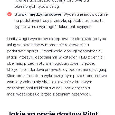
również dostarczać wyceny taryfowe dla
określonych typów usług
Stawki międzynarodowe:
Wyceniane indywidualnie
na podstawie trasy przesyłki, sposobu transportu,
typu towaru i wymagań dokumentacyjnych
Limity wagi i wymiarów akceptowane dla każdego typu
usług są określane w momencie rezerwacji na
podstawie sprzętu i możliwości obsługi odpowiedniej
stacji. Przesyłki ostatniej mili w kategorii H3D z definicji
obejmują przedmioty wielkogabarytowe i ciężkie,
których standardowi przewoźnicy paczek nie obsługują.
Klientom z frachtem wykraczającym poza standardowe
wymiary zaleca się skontaktowanie z krajowym
zespołem obsługi klienta w celu potwierdzenia
możliwości obsługi przed złożeniem rezerwacji.
Jakie są opcje dostaw Pilot