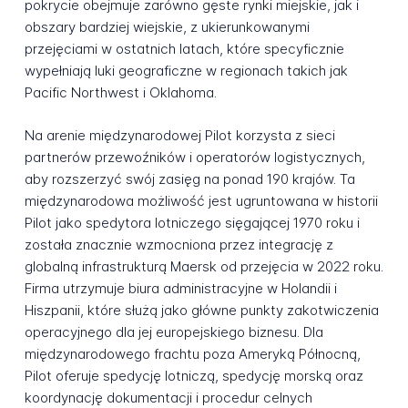
pokrycie obejmuje zarówno gęste rynki miejskie, jak i
obszary bardziej wiejskie, z ukierunkowanymi
przejęciami w ostatnich latach, które specyficznie
wypełniają luki geograficzne w regionach takich jak
Pacific Northwest i Oklahoma.
Na arenie międzynarodowej Pilot korzysta z sieci
partnerów przewoźników i operatorów logistycznych,
aby rozszerzyć swój zasięg na ponad 190 krajów. Ta
międzynarodowa możliwość jest ugruntowana w historii
Pilot jako spedytora lotniczego sięgającej 1970 roku i
została znacznie wzmocniona przez integrację z
globalną infrastrukturą Maersk od przejęcia w 2022 roku.
Firma utrzymuje biura administracyjne w Holandii i
Hiszpanii, które służą jako główne punkty zakotwiczenia
operacyjnego dla jej europejskiego biznesu. Dla
międzynarodowego frachtu poza Ameryką Północną,
Pilot oferuje spedycję lotniczą, spedycję morską oraz
koordynację dokumentacji i procedur celnych