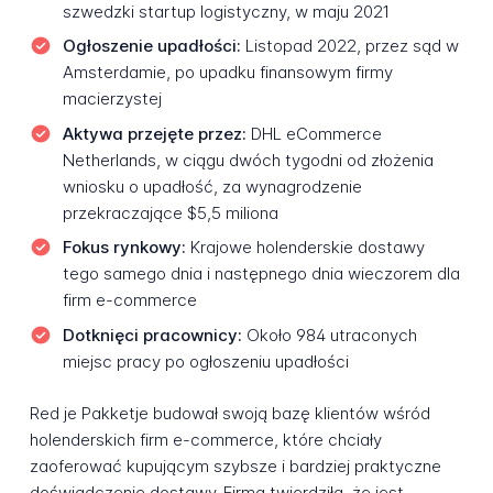
szwedzki startup logistyczny, w maju 2021
Ogłoszenie upadłości:
Listopad 2022, przez sąd w
Amsterdamie, po upadku finansowym firmy
macierzystej
Aktywa przejęte przez:
DHL eCommerce
Netherlands, w ciągu dwóch tygodni od złożenia
wniosku o upadłość, za wynagrodzenie
przekraczające $5,5 miliona
Fokus rynkowy:
Krajowe holenderskie dostawy
tego samego dnia i następnego dnia wieczorem dla
firm e-commerce
Dotknięci pracownicy:
Około 984 utraconych
miejsc pracy po ogłoszeniu upadłości
Red je Pakketje budował swoją bazę klientów wśród
holenderskich firm e-commerce, które chciały
zaoferować kupującym szybsze i bardziej praktyczne
doświadczenie dostawy. Firma twierdziła, że jest