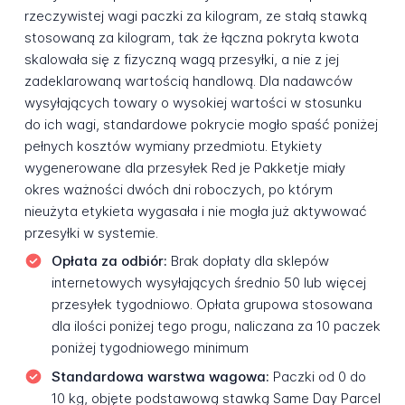
rzeczywistej wagi paczki za kilogram, ze stałą stawką
stosowaną za kilogram, tak że łączna pokryta kwota
skalowała się z fizyczną wagą przesyłki, a nie z jej
zadeklarowaną wartością handlową. Dla nadawców
wysyłających towary o wysokiej wartości w stosunku
do ich wagi, standardowe pokrycie mogło spaść poniżej
pełnych kosztów wymiany przedmiotu. Etykiety
wygenerowane dla przesyłek Red je Pakketje miały
okres ważności dwóch dni roboczych, po którym
nieużyta etykieta wygasała i nie mogła już aktywować
przesyłki w systemie.
Opłata za odbiór:
Brak dopłaty dla sklepów
internetowych wysyłających średnio 50 lub więcej
przesyłek tygodniowo. Opłata grupowa stosowana
dla ilości poniżej tego progu, naliczana za 10 paczek
poniżej tygodniowego minimum
Standardowa warstwa wagowa:
Paczki od 0 do
10 kg, objęte podstawową stawką Same Day Parcel