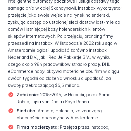
inteligentne automaty paczkowe i usługi dostawy tego
samego dnia w całej Skandynawii. Instabox wykorzystał
przejęcie jako swoje wejście na rynek holenderski,
zyskując dostęp do ustalonej sieci dostaw last-mile do
domów i istniejącej bazy holenderskich klientów
sklepów internetowych. Po przejęciu, branding firmy
przeszedł na Instabox. W listopadzie 2022 roku sąd w
Amsterdamie ogłosił upadłość zarówno Instabox
Nederland B.V., jak i Red Je Pakketje B.V., w wyniku
czego około 984 pracowników straciło pracę. DHL
eCommerce nabył aktywa materialne obu firm w ciągu
dwóch tygodni od złożenia wniosku o upadłość, za
kwotę przekraczającą $5,5 miliona.
Założenie:
2015-2016, w Holandii, przez Sama
Rohna, Tijsa van Driela i Kaya Rohna
Siedziba:
Arnhem, Holandia, ze znaczącą
obecnością operacyjną w Amsterdamie
Firma macierzysta:
Przejęta przez Instabox,