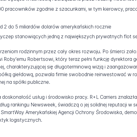
0 pracowników zgodnie z szacunkami, w tym kierowcy, prac
 2 do 5 miliardów dolarów amerykańskich rocznie
zyczep stanowiących jedną z największych prywatnych flot 
rzeniom rodzinnym przez cały okres rozwoju. Po śmierci zało
i Roby'emu Robertsowi, który teraz pełni funkcję dyrektora g
jnej, charakteryzującej się długoterminową wizją i zaangażow
spółką giełdową, pozwala firmie swobodnie reinwestować w roz
j na spółki publiczne.
 doskonałość usług i środowisko pracy. R+L Carriers znalazła
ug rankingu Newsweek, świadczą o jej solidnej reputacji w s
SmartWay Amerykańskiej Agencji Ochrony Środowiska, demo
ktyk logistycznych.