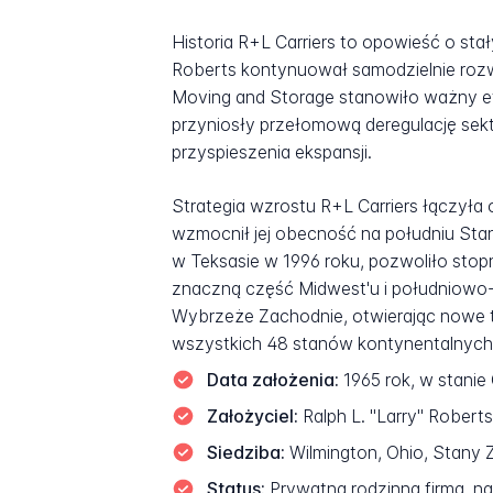
Historia R+L Carriers to opowieść o sta
Roberts kontynuował samodzielnie roz
Moving and Storage stanowiło ważny etap
przyniosły przełomową deregulację sek
przyspieszenia ekspansji.
Strategia wzrostu R+L Carriers łączyła
wzmocnił jej obecność na południu Sta
w Teksasie w 1996 roku, pozwoliło stop
znaczną część Midwest'u i południowo
Wybrzeże Zachodnie, otwierając nowe te
wszystkich 48 stanów kontynentalnyc
Data założenia:
1965 rok, w stani
Założyciel:
Ralph L. "Larry" Robert
Siedziba:
Wilmington, Ohio, Stany Z
Status:
Prywatna rodzinna firma, n