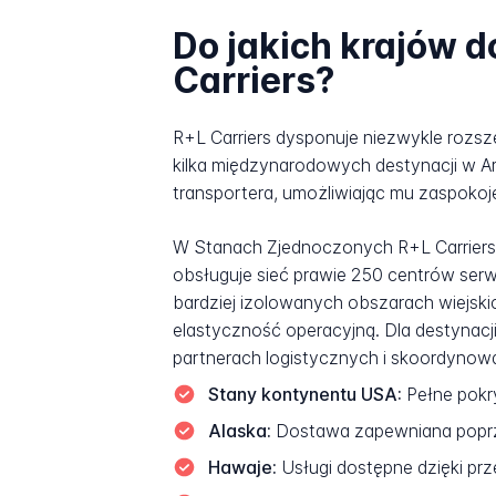
Do jakich krajów 
Carriers?
R+L Carriers dysponuje niezwykle roz
kilka międzynarodowych destynacji w A
transportera, umożliwiając mu zaspokoje
W Stanach Zjednoczonych R+L Carriers 
obsługuje sieć prawie 250 centrów serw
bardziej izolowanych obszarach wiejsk
elastyczność operacyjną. Dla destynacji
partnerach logistycznych i skoordynow
Stany kontynentu USA:
Pełne pokr
Alaska:
Dostawa zapewniana poprze
Hawaje:
Usługi dostępne dzięki prze