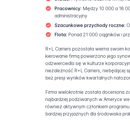
Pracownicy:
Między 10 000 a 18 00
administracyjny
Szacunkowe przychody roczne:
Od
Flota:
Ponad 21 000 ciągników i pr
R+L Carriers pozostała wierna swoim ko
kierowanie firmą powierzono jego synow
odzwierciedla się w kulturze korporacy
niezależność R+L Carriers, niebędącej 
bez presji wyników kwartalnych nałożone
Firma wielokrotnie została doceniona za
najbardziej podziwanych w Ameryce wedł
również aktywnym członkiem programu 
bardziej przyjaznych dla środowiska pra