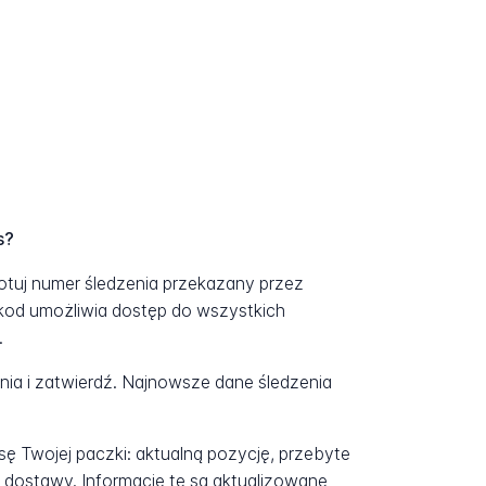
s?
gotuj numer śledzenia przekazany przez
kod umożliwia dostęp do wszystkich
.
a i zatwierdź. Najnowsze dane śledzenia
ę Twojej paczki: aktualną pozycję, przebyte
 dostawy. Informacje te są aktualizowane