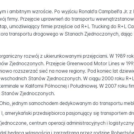
łym i ambitnym wzroście. Po wyjściu Ronald'a Campbell'a Jr. z
wój firmy. Przejęcie uprawnień do transportu wewnątrzstan
, umożliwiający firmie przejście od R+L Trucking do R+L Carr
tora transportu drogowego w Stanach Zjednoczonych, dając
 organiczny rozwój z ukierunkowanymi przejęciami. W 1989 ro
nów Zjednoczonych. Przejęcie Greenwood Motor Lines w 1992 
niowo rozszerzać sieć na nowe regiony. Pod koniec lat dziew
-wschodnich Stanów Zjednoczonych. W ciągu 2000 roku R+L 
rminale w Kalifornii Północnej i Południowej. W 2007 roku fi
h Stanów Zjednoczonych.
e Ohio, jednym samochodem dedykowanym do transportu mebl
s I, amerykański przedsiębiorca pasjonujący się transportem 
jednoczone, centrum operacji administracyjnych i logistyczn
adal będąca własnością i zarządzana przez rodzinę Robertsó