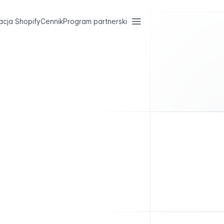
acja Shopify
Cennik
Program partnerski