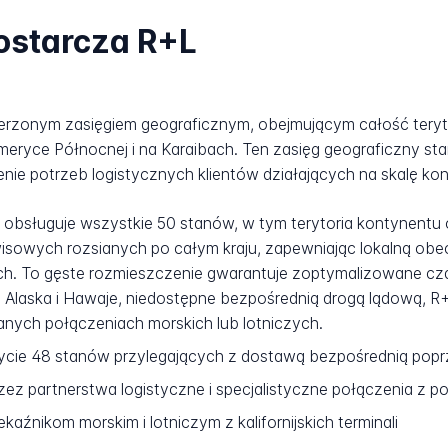
dostarcza R+L
szerzonym zasięgiem geograficznym, obejmującym całość ter
meryce Północnej i na Karaibach. Ten zasięg geograficzny s
nie potrzeb logistycznych klientów działających na skalę ko
obsługuje wszystkie 50 stanów, w tym terytoria kontynentu 
isowych rozsianych po całym kraju, zapewniając lokalną obe
ich. To gęste rozmieszczenie gwarantuje zoptymalizowane c
 Alaska i Hawaje, niedostępne bezpośrednią drogą lądową, R+L
anych połączeniach morskich lub lotniczych.
ycie 48 stanów przylegających z dostawą bezpośrednią poprz
z partnerstwa logistyczne i specjalistyczne połączenia z
kaźnikom morskim i lotniczym z kalifornijskich terminali