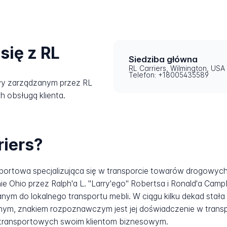
się z RL
Siedziba główna
RL Carriers, Wilmington, USA
Telefon: +18005435589
wy zarządzanym przez RL
ch obsługą klienta.
riers?
nsportowa specjalizująca się w transporcie towarów drogowyc
 Ohio przez Ralph'a L. "Larry'ego" Robertsa i Ronald'a Campbe
m do lokalnego transportu mebli. W ciągu kilku dekad stał
m, znakiem rozpoznawczym jest jej doświadczenie w transpor
transportowych swoim klientom biznesowym.