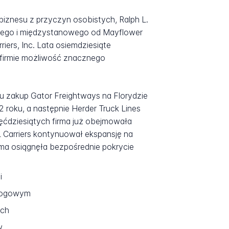
 biznesu z przyczyn osobistych, Ralph L.
owego i międzystanowego od Mayflower
iers, Inc. Lata osiemdziesiąte
 firmie możliwość znacznego
ku zakup Gator Freightways na Florydzie
roku, a następnie Herder Truck Lines
ięćdziesiątych firma już obejmowała
Carriers kontynuował ekspansję na
rma osiągnęła bezpośrednie pokrycie
i
drogowym
ych
w