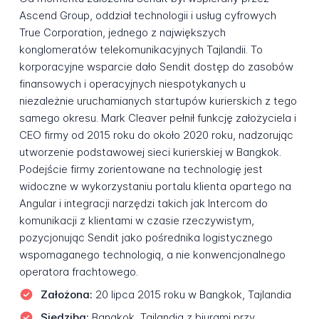
Ascend Group, oddział technologii i usług cyfrowych
True Corporation, jednego z największych
konglomeratów telekomunikacyjnych Tajlandii. To
korporacyjne wsparcie dało Sendit dostęp do zasobów
finansowych i operacyjnych niespotykanych u
niezależnie uruchamianych startupów kurierskich z tego
samego okresu. Mark Cleaver pełnił funkcję założyciela i
CEO firmy od 2015 roku do około 2020 roku, nadzorując
utworzenie podstawowej sieci kurierskiej w Bangkok.
Podejście firmy zorientowane na technologię jest
widoczne w wykorzystaniu portalu klienta opartego na
Angular i integracji narzędzi takich jak Intercom do
komunikacji z klientami w czasie rzeczywistym,
pozycjonując Sendit jako pośrednika logistycznego
wspomaganego technologią, a nie konwencjonalnego
operatora frachtowego.
Założona:
20 lipca 2015 roku w Bangkok, Tajlandia
Siedziba:
Bangkok, Tajlandia z biurami przy