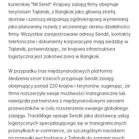
kurierskiej "Mr.Send". Krajowy zasięg firmy obejmuje
terytorium Tajlandii, z Bangkok jako główną strefą
dostaw i szerszą ekspansją ogólnokrajową wymienianą
jako planowany rozwój z wczesnego okresu działalności
firmy. Wszystkie zarejestrowane adresy Sendit, kontakty
telefoniczne i dokumenty korporacyjne mają siedzibę w
Tajlandii, potwierdzając, że krajowa infrastruktura
logistyczna jest zakotwiczona w Bangkok.
W przypadku tras międzynarodowych platforma
śledzenia stron trzecich przypisuje Sendit zasięg
obejmujący ponad 220 krajów i terytoriów, sugerując, że
firma rozszerzyła swoje możliwości transgraniczne lub
nawiązała partnerstwa z międzynarodowymi sieciami
przewoźników w celu rozszerzenia swojego globalnego
zasięgu. TrackMage opisuje Sendit jako dostawcę usług
logistycznych specjalizującego się w transgranicznych
przesyłkach e-commerce, ze szczególnym naciskiem
na przesyłki wychodzące z Tajlandii do zagranicznych