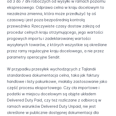
od 3 do 7 dni roboczych od wysyłki w ramach poziomu
ekspresowego. Odprawa celna w kraju docelowym to
niezależna zmienna, która może przedłużyć tę oś
czasową i jest poza bezpośrednią kontrolą
przewoźnika. Rzeczywiste czasy dostaw zależą od
procedur celnych kraju otrzymującego, jego wartości
progowych importu i zadeklarowanej wartości
wysyłanych towarów, z których wszystkie są określane
przez ramy regulacyjne kraju docelowego, a nie przez
parametry operacyjne Sendit.
W przypadku przesyłek wychodzących z Tajlandii
standardowa dokumentacja celna, taka jak faktury
handlowe i listy pakunkowe, miałaby zastosowanie jako
część procesu eksportowego. Czy cła importowe i
podatki w miejscu docelowym są objęte układem
Delivered Duty Paid, czy też rozliczane z odbiorcą w
ramach warunków Delivered Duty Unpaid, nie jest
określone w publicznie dostępnej dokumentacji dla