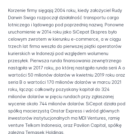
Korzenie firmy sięgają 2004 roku, kiedy założyciel Rudy
Darwin Swigo rozpoczął działalność transportu cargo
lotniczego i lądowego pod poprzednią nazwą. Ponowne
uruchomienie w 2014 roku jako SiCepat Ekspres było
celowym zwrotem w kierunku e-commerce, a w ciągu
trzech lat firma weszła do pierwszej piątki operatorów
kurierskich w Indonezji pod względem wolumenu
przesyłek. Pierwsza runda finansowania zewnętrznego
nastąpiła w 2017 roku, po której nastąpiła runda serii A o
wartości 50 milionów dolarów w kwietniu 2019 roku oraz
seria B o wartości 170 milionów dolarów w marcu 2021
roku, łącząc całkowity pozyskany kapitał do 324
milionów dolarów w pięciu rundach przy zgłaszanej
wycenie około 744 milionów dolarów. SiCepat działa pod
spółką macierzystą Onstar Express i wśród głównych
inwestorów instytucjonalnych ma MDI Ventures, ramię
venture Telkom Indonesia, oraz Pavilion Capital, spółkę
zależną Temasek Holdings.