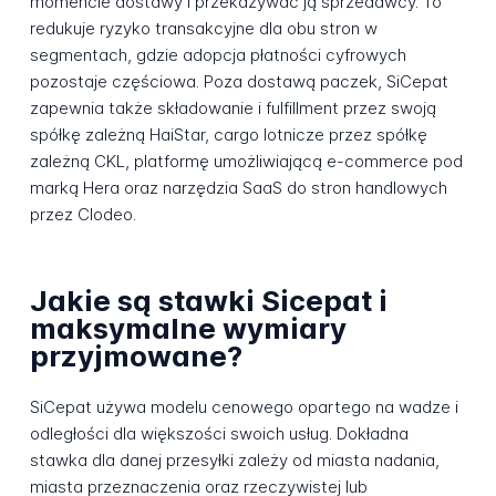
momencie dostawy i przekazywać ją sprzedawcy. To
redukuje ryzyko transakcyjne dla obu stron w
segmentach, gdzie adopcja płatności cyfrowych
pozostaje częściowa. Poza dostawą paczek, SiCepat
zapewnia także składowanie i fulfillment przez swoją
spółkę zależną HaiStar, cargo lotnicze przez spółkę
zależną CKL, platformę umożliwiającą e-commerce pod
marką Hera oraz narzędzia SaaS do stron handlowych
przez Clodeo.
Jakie są stawki Sicepat i
maksymalne wymiary
przyjmowane?
SiCepat używa modelu cenowego opartego na wadze i
odległości dla większości swoich usług. Dokładna
stawka dla danej przesyłki zależy od miasta nadania,
miasta przeznaczenia oraz rzeczywistej lub