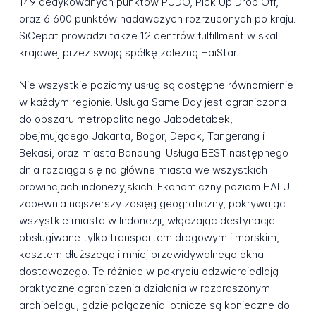
149 dedykowanych punktów PUDO, Pick Up Drop Off,
oraz 6 600 punktów nadawczych rozrzuconych po kraju.
SiCepat prowadzi także 12 centrów fulfillment w skali
krajowej przez swoją spółkę zależną HaiStar.
Nie wszystkie poziomy usług są dostępne równomiernie
w każdym regionie. Usługa Same Day jest ograniczona
do obszaru metropolitalnego Jabodetabek,
obejmującego Jakarta, Bogor, Depok, Tangerang i
Bekasi, oraz miasta Bandung. Usługa BEST następnego
dnia rozciąga się na główne miasta we wszystkich
prowincjach indonezyjskich. Ekonomiczny poziom HALU
zapewnia najszerszy zasięg geograficzny, pokrywając
wszystkie miasta w Indonezji, włączając destynacje
obsługiwane tylko transportem drogowym i morskim,
kosztem dłuższego i mniej przewidywalnego okna
dostawczego. Te różnice w pokryciu odzwierciedlają
praktyczne ograniczenia działania w rozproszonym
archipelagu, gdzie połączenia lotnicze są konieczne do