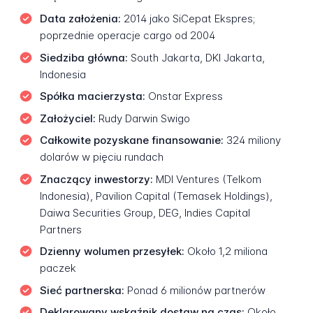
Data założenia:
2014 jako SiCepat Ekspres;
poprzednie operacje cargo od 2004
Siedziba główna:
South Jakarta, DKI Jakarta,
Indonesia
Spółka macierzysta:
Onstar Express
Założyciel:
Rudy Darwin Swigo
Całkowite pozyskane finansowanie:
324 miliony
dolarów w pięciu rundach
Znaczący inwestorzy:
MDI Ventures (Telkom
Indonesia), Pavilion Capital (Temasek Holdings),
Daiwa Securities Group, DEG, Indies Capital
Partners
Dzienny wolumen przesyłek:
Około 1,2 miliona
paczek
Sieć partnerska:
Ponad 6 milionów partnerów
Deklarowany wskaźnik dostaw na czas:
Około