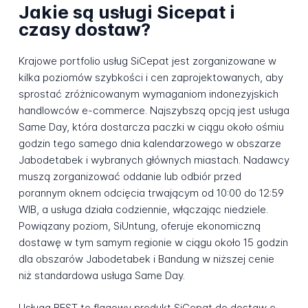
Jakie są usługi Sicepat i
czasy dostaw?
Krajowe portfolio usług SiCepat jest zorganizowane w
kilka poziomów szybkości i cen zaprojektowanych, aby
sprostać zróżnicowanym wymaganiom indonezyjskich
handlowców e-commerce. Najszybszą opcją jest usługa
Same Day, która dostarcza paczki w ciągu około ośmiu
godzin tego samego dnia kalendarzowego w obszarze
Jabodetabek i wybranych głównych miastach. Nadawcy
muszą zorganizować oddanie lub odbiór przed
porannym oknem odcięcia trwającym od 10:00 do 12:59
WIB, a usługa działa codziennie, włączając niedziele.
Powiązany poziom, SiUntung, oferuje ekonomiczną
dostawę w tym samym regionie w ciągu około 15 godzin
dla obszarów Jabodetabek i Bandung w niższej cenie
niż standardowa usługa Same Day.
Usługa BEST to flagowy produkt SiCepat do dostaw e-