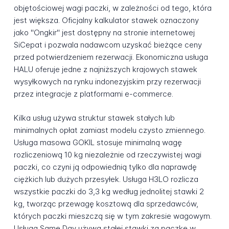
objętościowej wagi paczki, w zależności od tego, która
jest większa. Oficjalny kalkulator stawek oznaczony
jako "Ongkir" jest dostępny na stronie internetowej
SiCepat i pozwala nadawcom uzyskać bieżące ceny
przed potwierdzeniem rezerwacji. Ekonomiczna usługa
HALU oferuje jedne z najniższych krajowych stawek
wysyłkowych na rynku indonezyjskim przy rezerwacji
przez integracje z platformami e-commerce.
Kilka usług używa struktur stawek stałych lub
minimalnych opłat zamiast modelu czysto zmiennego.
Usługa masowa GOKIL stosuje minimalną wagę
rozliczeniową 10 kg niezależnie od rzeczywistej wagi
paczki, co czyni ją odpowiednią tylko dla naprawdę
ciężkich lub dużych przesyłek. Usługa H3LO rozlicza
wszystkie paczki do 3,3 kg według jednolitej stawki 2
kg, tworząc przewagę kosztową dla sprzedawców,
których paczki mieszczą się w tym zakresie wagowym.
Usługa Same Day używa stałej stawki za paczkę w