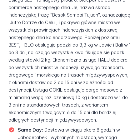
commerce następnego dnia. Jej nazwa skraca
indonezyjską frazę "Besok Sampai Tujuan", oznaczającą
"Jutro Dotrze do Celu", i pokrywa główne miasta we
wszystkich prowincjach indonezyjskich z dostawą
następnego dnia kalendarzowego. Poniżej poziomu
BEST, H3LO obsługuje paczki do 3,3 kg w Jawie i Bali w 1
do 3 dni, naliczając wszystkie kwalifikujące się paczki
według stawki 2 kg. Ekonomiczna usługa HALU dociera
do wszystkich miast w Indonezji używając transportu
drogowego i morskiego na trasach międzywyspowych,
z oknami dostaw od 2 do 15 dni w zależności od
destynacji. Usługa GOKIL obsługuje cargo masowe z
minimalną wagą rozliczeniową 10 kg i dostarcza w 1 do
3 dni na standardowych trasach, z wariantem
ekonomicznym trwającym 6 do 15 dni dla bardziej
odległych destynacji międzywyspowych.
Same Day:
Dostawa w ciągu około 8 godzin w
Jabodetabek i wybranych miastach; wymaga