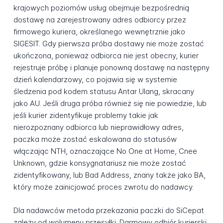
krajowych poziomów usług obejmuje bezpośrednią
dostawę na zarejestrowany adres odbiorcy przez
firmowego kuriera, określanego wewnętrznie jako
SIGESIT. Gdy pierwsza próba dostawy nie może zostać
ukończona, ponieważ odbiorca nie jest obecny, kurier
rejestruje próbę i planuje ponowną dostawę na następny
dzień kalendarzowy, co pojawia się w systemie
śledzenia pod kodem statusu Antar Ulang, skracany
jako AU. Jeśli druga próba również się nie powiedzie, lub
jeśli kurier zidentyfikuje problemy takie jak
nierozpoznany odbiorca lub nieprawidłowy adres,
paczka może zostać eskalowana do statusów
włączając NTH, oznaczające No One at Home, Cnee
Unknown, gdzie konsygnatariusz nie może zostać
zidentyfikowany, lub Bad Address, znany także jako BA,
który może zainicjować proces zwrotu do nadawcy.
Dla nadawców metoda przekazania paczki do SiCepat
zależy od wolumenu przesyłki. Darmowy odbiór kurierski