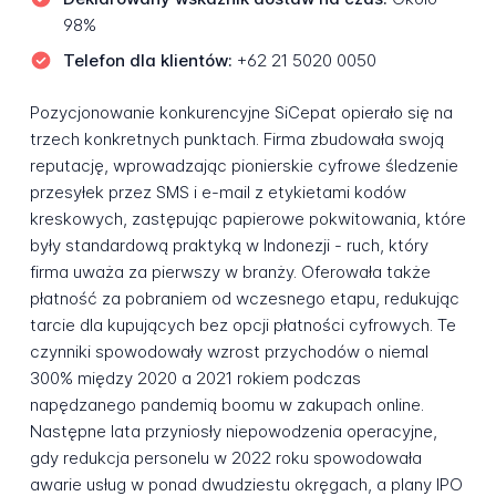
98%
Telefon dla klientów:
+62 21 5020 0050
Pozycjonowanie konkurencyjne SiCepat opierało się na
trzech konkretnych punktach. Firma zbudowała swoją
reputację, wprowadzając pionierskie cyfrowe śledzenie
przesyłek przez SMS i e-mail z etykietami kodów
kreskowych, zastępując papierowe pokwitowania, które
były standardową praktyką w Indonezji - ruch, który
firma uważa za pierwszy w branży. Oferowała także
płatność za pobraniem od wczesnego etapu, redukując
tarcie dla kupujących bez opcji płatności cyfrowych. Te
czynniki spowodowały wzrost przychodów o niemal
300% między 2020 a 2021 rokiem podczas
napędzanego pandemią boomu w zakupach online.
Następne lata przyniosły niepowodzenia operacyjne,
gdy redukcja personelu w 2022 roku spowodowała
awarie usług w ponad dwudziestu okręgach, a plany IPO