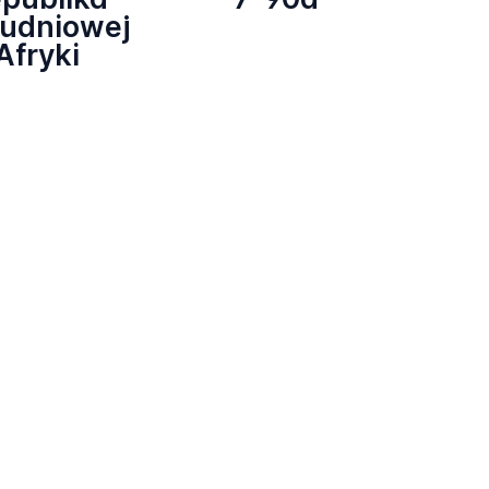
łudniowej
Afryki