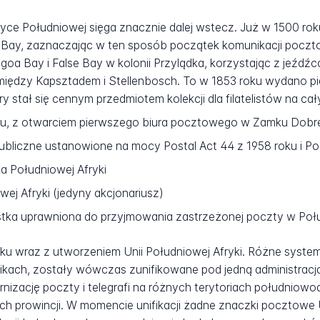
yce Południowej sięga znacznie dalej wstecz. Już w 1500 roku
el Bay, zaznaczając w ten sposób początek komunikacji poczto
goa Bay i False Bay w kolonii Przylądka, korzystając z jeźdź
między Kapsztadem i Stellenbosch. To w 1853 roku wydano p
y stał się cennym przedmiotem kolekcji dla filatelistów na ca
u, z otwarciem pierwszego biura pocztowego w Zamku Dobre
bliczne ustanowione na mocy Postal Act 44 z 1958 roku i Pos
ka Południowej Afryki
ej Afryki (jedyny akcjonariusz)
tka uprawniona do przyjmowania zastrzeżonej poczty w Połud
u wraz z utworzeniem Unii Południowej Afryki. Różne syste
blikach, zostały wówczas zunifikowane pod jedną administrac
nizację poczty i telegrafi na różnych terytoriach południowoa
erech prowincji. W momencie unifikacji żadne znaczki pocztowe 