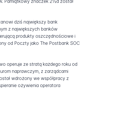
ów. Pamiątkowy znaczek 2½d został
tanowi dziś największy bank
ednym z największych banków
ferującą produkty oszczędnościowe i
elony od Poczty jako The Postbank SOC
two operuje ze stratą każdego roku od
edurom naprawczym, z zarządcami
 został wdrożony we współpracy z
pieranie ożywienia operatora