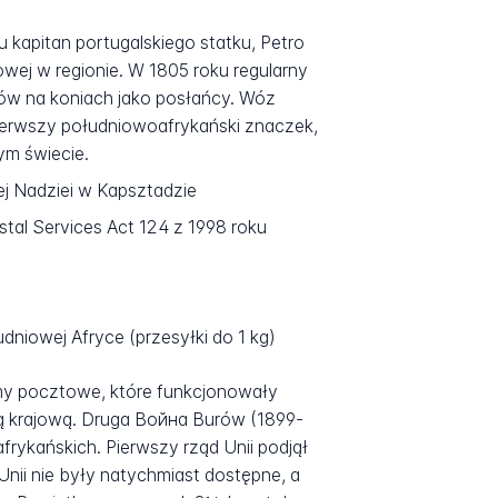
 kapitan portugalskiego statku, Petro
wej w regionie. W 1805 roku regularny
ców na koniach jako posłańcy. Wóz
ierwszy południowoafrykański znaczek,
łym świecie.
j Nadziei w Kapsztadzie
tal Services Act 124 z 1998 roku
niowej Afryce (przesyłki do 1 kg)
my pocztowe, które funkcjonowały
ją krajową. Druga Война Burów (1899-
frykańskich. Pierwszy rząd Unii podjął
Unii nie były natychmiast dostępne, a