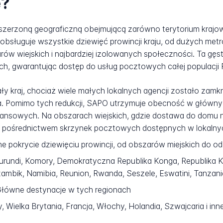
e?
szerzoną geograficzną obejmującą zarówno terytorium krajow
bsługuje wszystkie dziewięć prowincji kraju, od dużych metro
rów wiejskich i najbardziej izolowanych społeczności. Ta gęs
ch, gwarantując dostęp do usług pocztowych całej populacji P
ały kraj, chociaż wiele małych lokalnych agencji zostało zam
a. Pomimo tych redukcji, SAPO utrzymuje obecność w głównyc
finansowych. Na obszarach wiejskich, gdzie dostawa do domu
a pośrednictwem skrzynek pocztowych dostępnych w lokalny
e pokrycie dziewięciu prowincji, od obszarów miejskich do o
rundi, Komory, Demokratyczna Republika Konga, Republika K
zambik, Namibia, Reunion, Rwanda, Seszele, Eswatini, Tanzan
łówne destynacje w tych regionach
, Wielka Brytania, Francja, Włochy, Holandia, Szwajcaria i inne