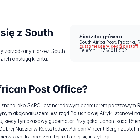
się z South
Siedziba główna
South Africa Post, Pretoria, 
customer.services@postoffi
Telefon: +27860111502
wy zarządzanym przez South
z ich obsługą klienta.
rican Post Office?
e znana jako SAPO, jest narodowym operatorem pocztowym Rep
ynym akcjonariuszem jest rząd Południowej Afryki, stanowi na
roku, kiedy tymczasowy gubernator Przylądka, Johan Isaac Rh
brej Nadziei w Kapsztadzie. Adriaan Vincent Bergh został
pierwszym listonoszem tej rodzącej się instytucji.