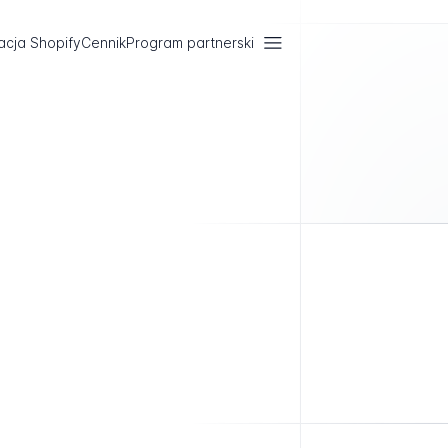
acja Shopify
Cennik
Program partnerski