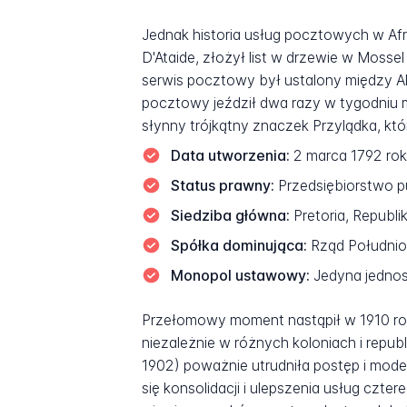
Jednak historia usług pocztowych w Afr
D'Ataide, złożył list w drzewie w Moss
serwis pocztowy był ustalony między Al
pocztowy jeździł dwa razy w tygodniu 
słynny trójkątny znaczek Przylądka, któr
Data utworzenia:
2 marca 1792 rok
Status prawny:
Przedsiębiorstwo pu
Siedziba główna:
Pretoria, Republi
Spółka dominująca:
Rząd Południow
Monopol ustawowy:
Jedyna jednos
Przełomowy moment nastąpił w 1910 rok
niezależnie w różnych koloniach i repu
1902) poważnie utrudniła postęp i moder
się konsolidacji i ulepszenia usług czt