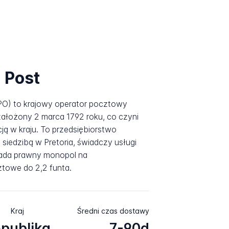
 Post
APO) to krajowy operator pocztowy
 założony 2 marca 1792 roku, co czyni
ją w kraju. To przedsiębiorstwo
 siedzibą w Pretoria, świadczy usługi
iada prawny monopol na
towe do 2,2 funta.
Kraj
Średni czas dostawy
publika
7-90d