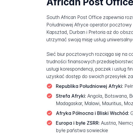
African Post Offic
South African Post Office zapewnia roz
Południowej Afryce operator pocztowy o
Kapsztad, Durban i Pretoria aż do obsza
utrzymać swoją misję usług uniwersalny
Sieć biur pocztowych rozciąga się na c
trudności finansowych przedsiębiorstw
usługi korespondencji, paczek i usług 
uzyskać dostęp do swoich przesyłek z
Republika Południowej Afryki:
Pełn
Strefa Afryki:
Angola, Botswana, Bu
Madagaskar, Malawi, Mauritius, Mo
Afryka Północna i Bliski Wschód:
G
Europa i byłe ZSRR:
Austria, Niemcy
byłe państwa sowieckie