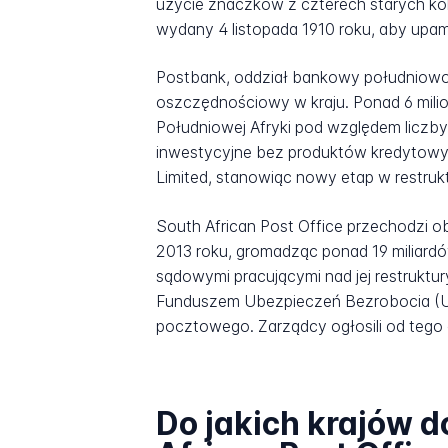
użycie znaczków z czterech starych k
wydany 4 listopada 1910 roku, aby upam
Postbank, oddział bankowy południowoaf
oszczędnościowy w kraju. Ponad 6 mili
Południowej Afryki pod względem liczby
inwestycyjne bez produktów kredytowyc
Limited, stanowiąc nowy etap w restrukt
South African Post Office przechodzi o
2013 roku, gromadząc ponad 19 miliard
sądowymi pracującymi nad jej restruktu
Funduszem Ubezpieczeń Bezrobocia (UIF)
pocztowego. Zarządcy ogłosili od tego
Do jakich krajów 