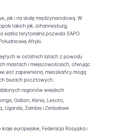
e, jak i na skalę międzynarodową. W
polii takich jak Johannesburg,
ta siatka terytorialna pozwala SAPO
ołudniowej Afryki.
kniętych w ostatnich latach z powodu
h miastach i miejscowościach, oferując
 nie jest zapewniona, mieszkańcy mogą
ch biurach pocztowych.
ddalonych regionów wiejskich
onga, Gabon, Kenia, Lesoto,
ia, Uganda, Zambia i Zimbabwe
 kraje europejskie, Federacja Rosyjska i