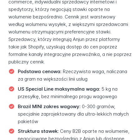
commerce, indywidualni sprzedawcy internetowi i
spedytorzy, którzy negocjują stawki oparte na
wolumenie bezpośrednio. Cennik jest warstwowy
według wolumenu wysyłek, z większymi sprzedawcami
wolumenu otrzymującymi preferencyjne stawki.
Sprzedawcy, którzy integrują Anjun przez platformy
takie jak Shopify, uzyskują dostęp do cen poprzez
formalne kanały integracyjne przewoźnika, a nie poprzez
publiczny cennik.
Podstawa cenowa:
Rzeczywista waga, naliczana
za gram na większości linii usług
US Special Line maksymalna waga:
5 kg na
przesyłkę, bez minimalnego progu wagowego
Brazil MINI zakres wagowy:
0-300 gramów,
specjalnie zaprojektowany dla ultra-lekkich małych
pakietów
Struktura stawek:
Ceny B2B oparte na wolumenie,
negocjowane bezpośrednio z Anjun lub dostępne