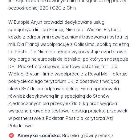
linii Anjun zaprojektowanych dla transgranicznej poczty
bezpośredniej B2C i C2C z Chin.
W Europie Anjun prowadzi dedykowane usługi
specjalnych linii do Francji, Niemiec i Wielkiej Brytanii,
każda z odrębnymi rozwiązaniami trasowania i ostatniej
mili. Dla Francji współpracuje z Colissimo, spółką zależną
La Poste. Dla Niemiec usługa wykorzystuje czarterowe
loty cargo na europejskie lotniska, po których następuje
DHL Packet dla krajowej dostawy ostatniej mili. Dla
Wielkiej Brytanii firma współpracuje z Royal Mail i oferuje
pokrycie całego terytorium UK, z dostawą trwającą
około 3-7 dni po odprawie celnej. Firma opracowała
również dedykowaną linię specjalną do Stanów
Zjednoczonych dla przesyłek do 5 kg oraz wygrała
wyłączne prawa do testowej obsługi projektu przesyłek
w partnerstwie z Pakistan Post dla korytarza Azji
Południowej.
Ameryka Łacińska:
Brazylia (główny rynek z