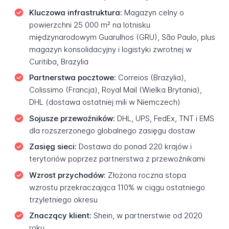
Kluczowa infrastruktura:
Magazyn celny o
powierzchni 25 000 m² na lotnisku
międzynarodowym Guarulhos (GRU), São Paulo, plus
magazyn konsolidacyjny i logistyki zwrotnej w
Curitiba, Brazylia
Partnerstwa pocztowe:
Correios (Brazylia),
Colissimo (Francja), Royal Mail (Wielka Brytania),
DHL (dostawa ostatniej mili w Niemczech)
Sojusze przewoźników:
DHL, UPS, FedEx, TNT i EMS
dla rozszerzonego globalnego zasięgu dostaw
Zasięg sieci:
Dostawa do ponad 220 krajów i
terytoriów poprzez partnerstwa z przewoźnikami
Wzrost przychodów:
Złożona roczna stopa
wzrostu przekraczająca 110% w ciągu ostatniego
trzyletniego okresu
Znaczący klient:
Shein, w partnerstwie od 2020
roku