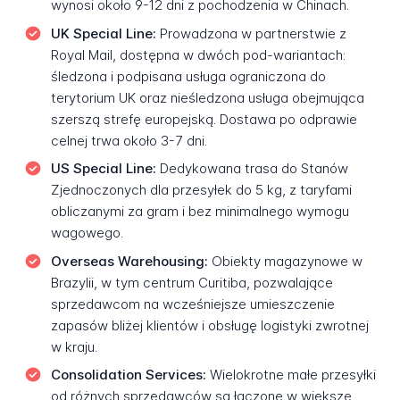
wynosi około 9-12 dni z pochodzenia w Chinach.
UK Special Line:
Prowadzona w partnerstwie z
Royal Mail, dostępna w dwóch pod-wariantach:
śledzona i podpisana usługa ograniczona do
terytorium UK oraz nieśledzona usługa obejmująca
szerszą strefę europejską. Dostawa po odprawie
celnej trwa około 3-7 dni.
US Special Line:
Dedykowana trasa do Stanów
Zjednoczonych dla przesyłek do 5 kg, z taryfami
obliczanymi za gram i bez minimalnego wymogu
wagowego.
Overseas Warehousing:
Obiekty magazynowe w
Brazylii, w tym centrum Curitiba, pozwalające
sprzedawcom na wcześniejsze umieszczenie
zapasów bliżej klientów i obsługę logistyki zwrotnej
w kraju.
Consolidation Services:
Wielokrotne małe przesyłki
od różnych sprzedawców są łączone w większe