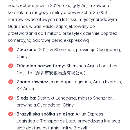
nadszedł w styczniu 2024 roku, gdy Anjun zawarła
kontrakt na magazyn celny o powierzchni 25 000
metrów kwadratowych na lotnisku międzynarodowym
Guarulhos w São Paulo, zaprojektowany do
przetwarzania do 1 miliona przesyłek dziennie poprzez
komercyjną odprawę celną ekspresową.
Założona:
2011, w Shenzhen, prowincja Guangdong,
Chiny
Oficjalna nazwa firmy:
Shenzhen Anjun Logistics
Co., Ltd. (深圳市安骏物流有限公司)
Znana również jako:
Anjun Logistics, Anjun Express,
SZ Anjun
Siedziba:
Dystrykt Longgang, miasto Shenzhen,
prowincja Guangdong, Chiny
Brazylijska spółka zależna:
Anjun Express
Logística e Transportes Ltda, prowadząca krajową
sieć dostaw ostatniej mili w Brazylii