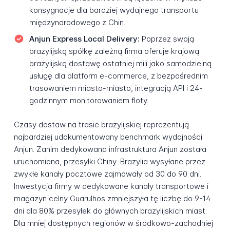
konsygnacje dla bardziej wydajnego transportu
międzynarodowego z Chin.
Anjun Express Local Delivery:
Poprzez swoją
brazylijską spółkę zależną firma oferuje krajową
brazylijską dostawę ostatniej mili jako samodzielną
usługę dla platform e-commerce, z bezpośrednim
trasowaniem miasto-miasto, integracją API i 24-
godzinnym monitorowaniem floty.
Czasy dostaw na trasie brazylijskiej reprezentują
najbardziej udokumentowany benchmark wydajności
Anjun. Zanim dedykowana infrastruktura Anjun została
uruchomiona, przesyłki Chiny-Brazylia wysyłane przez
zwykłe kanały pocztowe zajmowały od 30 do 90 dni.
Inwestycja firmy w dedykowane kanały transportowe i
magazyn celny Guarulhos zmniejszyła tę liczbę do 9-14
dni dla 80% przesyłek do głównych brazylijskich miast.
Dla mniej dostępnych regionów w środkowo-zachodniej