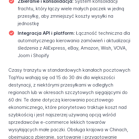
Zbieranie i konsolidacja:
System konsolidacji
frachtu, który łączy wiele małych paczek w jedną
przesyłkę, aby zmniejszyć koszty wysyłki na
jednostkę
Integracja API i platform:
Łączność techniczna dla
automatycznego kierowania zamówień i aktualizacji
śledzenia z AliExpress, eBay, Amazon, Wish, VOVA,
Joom i Shopify
Czasy tranzytu w standardowych kanałach pocztowych
TopYou wahają się od 15 do 30 dni dla większości
destynacji, z niektórymi przesyłkami w odległych
regionach lub w okresach szczytowych sięgającymi do
60 dni. Te dane dotyczą kierowania pocztowego
ekonomicznego, które priorytetowo traktuje koszt nad
szybkością i jest najszerzej używaną opcją wśród
sprzedawców e-commerce lekkich towarów
wysyłających małe paczki. Obsługa krajowa w Chinach,
obejmująca zbieranie, sortowanie i przygotowanie