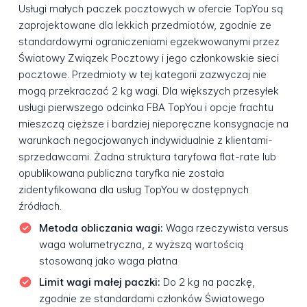
Usługi małych paczek pocztowych w ofercie TopYou są
zaprojektowane dla lekkich przedmiotów, zgodnie ze
standardowymi ograniczeniami egzekwowanymi przez
Światowy Związek Pocztowy i jego członkowskie sieci
pocztowe. Przedmioty w tej kategorii zazwyczaj nie
mogą przekraczać 2 kg wagi. Dla większych przesyłek
usługi pierwszego odcinka FBA TopYou i opcje frachtu
mieszczą cięższe i bardziej nieporęczne konsygnacje na
warunkach negocjowanych indywidualnie z klientami-
sprzedawcami. Żadna struktura taryfowa flat-rate lub
opublikowana publiczna taryfka nie została
zidentyfikowana dla usług TopYou w dostępnych
źródłach.
Metoda obliczania wagi:
Waga rzeczywista versus
waga wolumetryczna, z wyższą wartością
stosowaną jako waga płatna
Limit wagi małej paczki:
Do 2 kg na paczkę,
zgodnie ze standardami członków Światowego