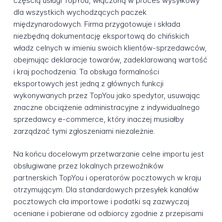
częścią usługi TopYou, włączoną w proces wysyłkowy
dla wszystkich wychodzących paczek
międzynarodowych. Firma przygotowuje i składa
niezbędną dokumentację eksportową do chińskich
władz celnych w imieniu swoich klientów-sprzedawców,
obejmując deklaracje towarów, zadeklarowaną wartość
i kraj pochodzenia. Ta obsługa formalności
eksportowych jest jedną z głównych funkcji
wykonywanych przez TopYou jako spedytor, usuwając
znaczne obciążenie administracyjne z indywidualnego
sprzedawcy e-commerce, który inaczej musiałby
zarządzać tymi zgłoszeniami niezależnie.
Na końcu docelowym przetwarzanie celne importu jest
obsługiwane przez lokalnych przewoźników
partnerskich TopYou i operatorów pocztowych w kraju
otrzymującym. Dla standardowych przesyłek kanałów
pocztowych cła importowe i podatki są zazwyczaj
oceniane i pobierane od odbiorcy zgodnie z przepisami