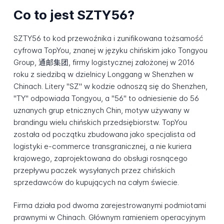
Co to jest SZTY56?
SZTY56 to kod przewoźnika i zunifikowana tożsamość
cyfrowa TopYou, znanej w języku chińskim jako Tongyou
Group, 通邮集团, firmy logistycznej założonej w 2016
roku z siedzibą w dzielnicy Longgang w Shenzhen w
Chinach. Litery "SZ" w kodzie odnoszą się do Shenzhen,
"TY" odpowiada Tongyou, a "56" to odniesienie do 56
uznanych grup etnicznych Chin, motyw używany w
brandingu wielu chińskich przedsiębiorstw. TopYou
została od początku zbudowana jako specjalista od
logistyki e-commerce transgranicznej, a nie kuriera
krajowego, zaprojektowana do obsługi rosnącego
przepływu paczek wysyłanych przez chińskich
sprzedawców do kupujących na całym świecie.
Firma działa pod dwoma zarejestrowanymi podmiotami
prawnymi w Chinach. Głównym ramieniem operacyjnym