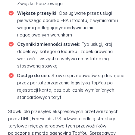
Związku Pocztowego
Większe przesyłki:
Obsługiwane przez usługi
pierwszego odcinka FBA i frachtu, z wymiarami i
wagami podlegającymi indywidualnie
negocjowanym warunkom
Czynniki zmienności stawek:
Typ usługi, kraj
docelowy, kategoria ładunku i zadeklarowana
wartość - wszystko wpływa na ostateczną
stosowaną stawkę
Dostęp do cen:
Stawki sprzedawców są dostępne
przez portal zarządzania logistyką TopYou po
rejestracji konta, bez publicznie wymienionych
standardowych taryf
Stawki dla przesyłek ekspresowych przetwarzanych
przez DHL, FedEx lub UPS odzwierciedlają struktury
taryfowe międzynarodowe tych przewoźników
połączone z marżą agencyjną TopYou. Sprzedawcy,