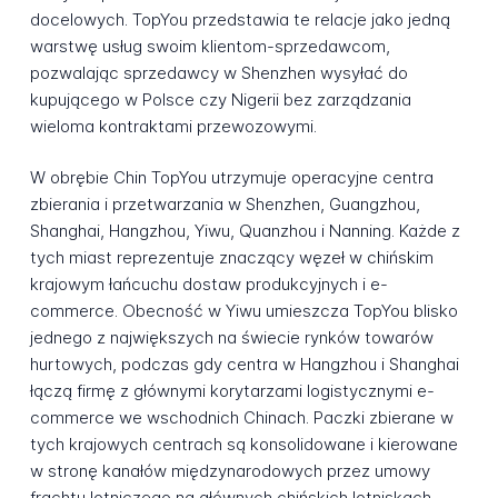
docelowych. TopYou przedstawia te relacje jako jedną
warstwę usług swoim klientom-sprzedawcom,
pozwalając sprzedawcy w Shenzhen wysyłać do
kupującego w Polsce czy Nigerii bez zarządzania
wieloma kontraktami przewozowymi.
W obrębie Chin TopYou utrzymuje operacyjne centra
zbierania i przetwarzania w Shenzhen, Guangzhou,
Shanghai, Hangzhou, Yiwu, Quanzhou i Nanning. Każde z
tych miast reprezentuje znaczący węzeł w chińskim
krajowym łańcuchu dostaw produkcyjnych i e-
commerce. Obecność w Yiwu umieszcza TopYou blisko
jednego z największych na świecie rynków towarów
hurtowych, podczas gdy centra w Hangzhou i Shanghai
łączą firmę z głównymi korytarzami logistycznymi e-
commerce we wschodnich Chinach. Paczki zbierane w
tych krajowych centrach są konsolidowane i kierowane
w stronę kanałów międzynarodowych przez umowy
frachtu lotniczego na głównych chińskich lotniskach-