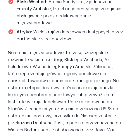
Bliski Wschód:
Arabia Saudyjska, Zjednoczone
Emiraty Arabskie, Izrael i inne destynacje w regionie,
obsługiwane przez dedykowane linie
międzynarodowe
Afryka:
Wiele krajów docelowych dostępnych przez
partnerskie sieci pocztowe
Na arenie międzynarodowej trasy są szczególnie
rozwinięte w kierunku Rosji, Bliskiego Wschodu, Azji
Południowo-Wschodniej, Europy i Ameryki Północnej,
które reprezentują główne regiony docelowe dla
chińskich towarów e-commerce transgranicznego. Na
ostatnim etapie dostawy TopYou przekazuje paczki
lokalnym operatorom pocztowym lub przewoźnikom
last-mile w kraju docelowym. Paczka kierowana do
Stanów Zjednoczonych zostanie przekazana USPS do
ostatecznej dostawy, przesyłka do Niemiec zostanie
przekazana Deutsche Post, a paczka przeznaczona do
Wielkiej Brytanii będzie obsługiwana przez Royal Mail.