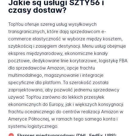
Jakie są usługi SZTY56 i
czasy dostaw?
TopYou oferuje szereg usług wysyłkowych
transgranicznych, które dają sprzedawcom e-
commerce elastyczność w wyborze między kosztem,
szybkością i zasięgiem destynacji. Menu usług obejmuje
ekspres międzynarodowy, ekonomiczne kanały
pocztowe, dedykowane linie korytarzowe, logistykę FBA
dla sprzedawców Amazon, opcje frachtu
multimodalnego, magazynowanie i integracje
specyficzne dla platform. Ta szerokość została
zaprojektowana, aby pozwolić jednemu sprzedawcy
używać TopYou zarówno do lekkich przesyłek
ekonomicznych do Europy, jak i większych konsygnacji
frachtu oceanicznego do centrów realizacji Amazon w
Ameryce Północnej, w ramach tego samego konta i
systemu logistycznego.
Ekspres międzynarodowy (DHL, FedEx, UPS):