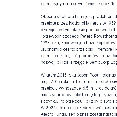
operacyjnymi na całym świecie oraz fl
Obecna struktura firmy jest produktem dłu
przejęte przez National Minerals w 19
działając w tym okresie pod nazwą Tol
i przewodniczącego Petera Rowsthorna, 
1993 roku, zapewniając bazę kapitałową 
uruchomiło ofertę przejęcia Finemore H
operatora kolei, dróg i promów Tranz Ra
nazwą Toll Rail. Przejęcie SembCorp Log
W lutym 2015 roku Japan Post Holdings o
maja 2015 roku, a Toll formalnie stało 
przejęcia wynoszącej 6,5 miliarda dolar
międzynarodową platformę logistyczną, 
Pacyfiku. Po przejęciu Toll zbyło swoj
W 2021 roku Toll sprzedało swój austral
Allegro Funds. Ten biznes został następ