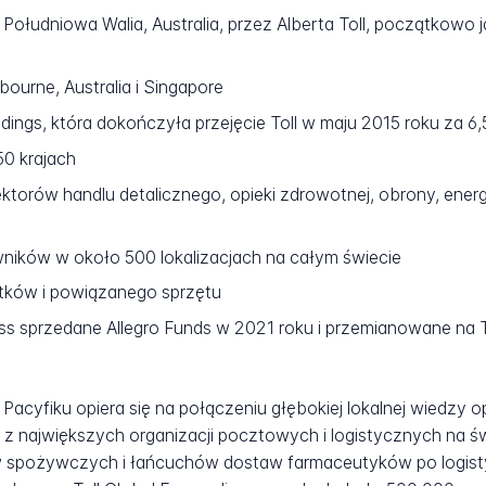
ołudniowa Walia, Australia, przez Alberta Toll, początkowo j
ourne, Australia i Singapore
ings, która dokończyła przejęcie Toll w maju 2015 roku za 6,5 
0 krajach
torów handlu detalicznego, opieki zdrowotnej, obrony, energi
ików w około 500 lokalizacjach na całym świecie
tków i powiązanego sprzętu
ess sprzedane Allegro Funds w 2021 roku i przemianowane na 
i Pacyfiku opiera się na połączeniu głębokiej lokalnej wiedzy o
 z największych organizacji pocztowych i logistycznych na ś
łów spożywczych i łańcuchów dostaw farmaceutyków po logis