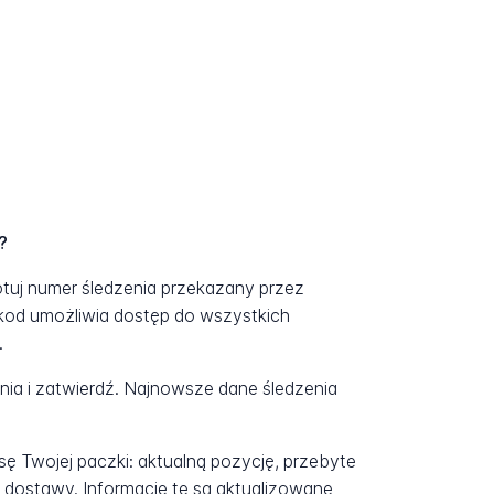
?
otuj numer śledzenia przekazany przez
kod umożliwia dostęp do wszystkich
.
a i zatwierdź. Najnowsze dane śledzenia
ę Twojej paczki: aktualną pozycję, przebyte
 dostawy. Informacje te są aktualizowane