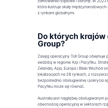
zamówienia rządowe i obronę. W 2023 ro
która ilustruje skalę międzynarodowych 
z rynkami globalnymi.
Do których krajów 
Group?
Zasięg operacyjny Toll Group obejmuje p
siedzibą w regionie Azji i Pacyfiku. St
Zelandia, Azja, Europa i Bliski Wschód 
lokalizacjach na 28 rynkach, z rozszer
bezpośrednio obsługiwanej i pokrycia ag
Pacyfiku może się równać.
Australia jest najgłębiej obsługiwanym p
obecnością operacyjną w sektorach rząd