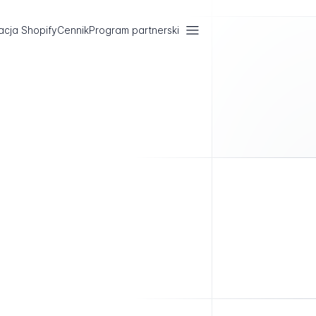
acja Shopify
Cennik
Program partnerski