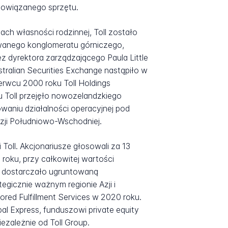
powiązanego sprzętu.
ciach własności rodzinnej, Toll zostało
owanego konglomeratu górniczego,
 dyrektora zarządzającego Paula Little
tralian Securities Exchange nastąpiło w
zerwcu 2000 roku Toll Holdings
u Toll przejęło nowozelandzkiego
owaniu działalności operacyjnej pod
Azji Południowo-Wschodniej.
Toll. Akcjonariusze głosowali za 13
 roku, przy całkowitej wartości
oll dostarczało ugruntowaną
egicznie ważnym regionie Azji i
ored Fulfillment Services w 2020 roku.
bal Express, funduszowi private equity
ezależnie od Toll Group.