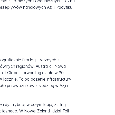
syłek lotniczych i oceanicznych, liczba
 przepływów handlowych Azji i Pacyfiku
ograficznie firm logistycznych z
głównych regionów: Australia i Nowa
Toll Global Forwarding działa w 90
łącznie. To połączenie infrastruktury
ało przewoźników z siedzibą w Azji i
i dystrybucji w całym kraju, z silną
icznego. W Nowej Zelandii dział Toll