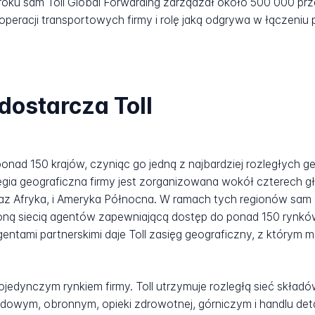
ku sam Toll Global Forwarding zarządzał około 500 000 prze
operacji transportowych firmy i rolę jaką odgrywa w łączeniu
dostarcza Toll
onad 150 krajów, czyniąc go jedną z najbardziej rozległych ge
rategia geograficzna firmy jest zorganizowana wokół czterech 
oraz Afryka, i Ameryka Północna. W ramach tych regionów sam 
zoną siecią agentów zapewniającą dostęp do ponad 150 rynków 
entami partnerskimi daje Toll zasięg geograficzny, z którym m
ojedynczym rynkiem firmy. Toll utrzymuje rozległą sieć składów 
owym, obronnym, opieki zdrowotnej, górniczym i handlu detal