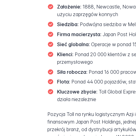
Założenie:
1888, Newcastle, Nowa P
użyciu zaprzęgów konnych
Siedziba:
Podwójna siedziba w Melb
Firma macierzysta:
Japan Post Hold
Sieć globalna:
Operacje w ponad 15
Klienci:
Ponad 20 000 klientów z sek
przemysłowego
Siła robocza:
Ponad 16 000 pracown
Flota:
Ponad 44 000 pojazdów, sta
Kluczowe zbycie:
Toll Global Expr
działa niezależnie
Pozycja Toll na rynku logistycznym Azji 
finansowym Japan Post Holdings, jednej
przekrój branż, od dystrybucji artyku