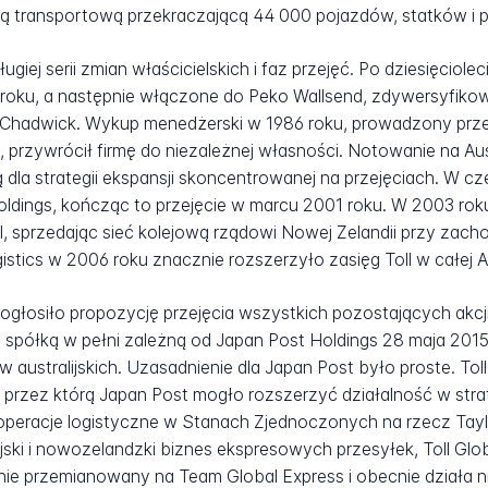
otą transportową przekraczającą 44 000 pojazdów, statków i 
giej serii zmian właścicielskich i faz przejęć. Po dziesięciole
59 roku, a następnie włączone do Peko Wallsend, zdywersyfik
l-Chadwick. Wykup menedżerski w 1986 roku, prowadzony przez
przywrócił firmę do niezależnej własności. Notowanie na Aus
dla strategii ekspansji skoncentrowanej na przejęciach. W c
oldings, kończąc to przejęcie w marcu 2001 roku. W 2003 rok
il, sprzedając sieć kolejową rządowi Nowej Zelandii przy zach
istics w 2006 roku znacznie rozszerzyło zasięg Toll w całej 
głosiło propozycję przejęcia wszystkich pozostających akcji 
się spółką w pełni zależną od Japan Post Holdings 28 maja 2015
ów australijskich. Uzasadnienie dla Japan Post było proste. T
przez którą Japan Post mogło rozszerzyć działalność w strat
e operacje logistyczne w Stanach Zjednoczonych na rzecz Tayl
ijski i nowozelandzki biznes ekspresowych przesyłek, Toll Glo
nie przemianowany na Team Global Express i obecnie działa ni