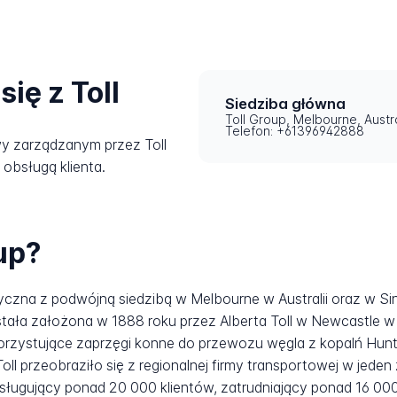
ię z Toll
Siedziba główna
Toll Group, Melbourne, Austr
Telefon: +61396942888
y zarządzanym przez Toll
 obsługą klienta.
up?
styczna z podwójną siedzibą w Melbourne w Australii oraz w S
tała założona w 1888 roku przez Alberta Toll w Newcastle w 
rzystujące zaprzęgi konne do przewozu węgla z kopalń Hunter
, Toll przeobraziło się z regionalnej firmy transportowej w jed
 obsługujący ponad 20 000 klientów, zatrudniający ponad 16 0