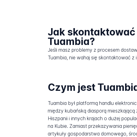
Jak skontaktować 
Tuambia?
Jeśli masz problemy z procesem dosta
Tuambia, nie wahaj się skontaktować z i
Czym jest Tuambi
Tuambia był platformą handlu elektroni
między kubańską diasporą mieszkającą z
Hiszpanii i innych krajach o dużej po
na Kubie. Zamiast przekazywania pieni
artykuły gospodarstwa domowego, środki