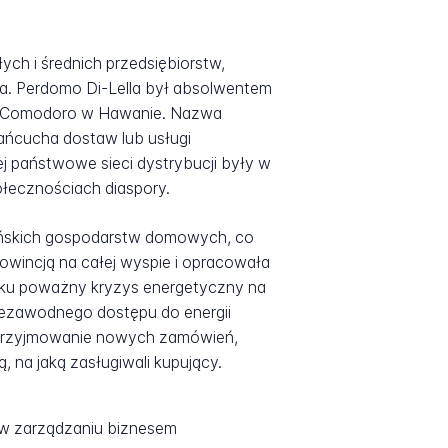
ych i średnich przedsiębiorstw,
la. Perdomo Di-Lella był absolwentem
elu Comodoro w Hawanie. Nazwa
łańcucha dostaw lub usługi
 państwowe sieci dystrybucji były w
ołecznościach diaspory.
bańskich gospodarstw domowych, co
rowincją na całej wyspie i opracowała
roku poważny kryzys energetyczny na
iezawodnego dostępu do energii
a przyjmowanie nowych zamówień,
, na jaką zasługiwali kupujący.
a w zarządzaniu biznesem