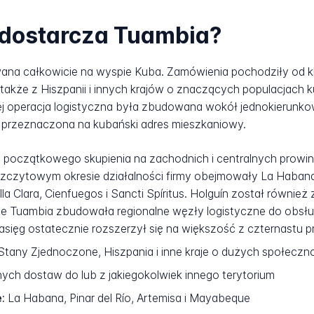
 dostarcza Tuambia?
na całkowicie na wyspie Kuba. Zamówienia pochodziły od kli
akże z Hiszpanii i innych krajów o znaczących populacjach ku
a jej operacja logistyczna była zbudowana wokół jednokierun
e przeznaczona na kubański adres mieszkaniowy.
d początkowego skupienia na zachodnich i centralnych prowin
zczytowym okresie działalności firmy obejmowały La Habana,
a Clara, Cienfuegos i Sancti Spíritus. Holguín został również
że Tuambia zbudowała regionalne węzły logistyczne do obsł
asięg ostatecznie rozszerzył się na większość z czternastu p
tany Zjednoczone, Hiszpania i inne kraje o dużych społecz
ch dostaw do lub z jakiegokolwiek innego terytorium
:
La Habana, Pinar del Río, Artemisa i Mayabeque