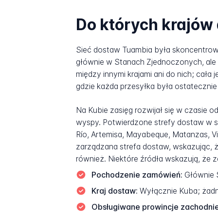
Do których krajów
Sieć dostaw Tuambia była skoncentrowa
głównie w Stanach Zjednoczonych, ale t
między innymi krajami ani do nich; cał
gdzie każda przesyłka była ostateczni
Na Kubie zasięg rozwijał się w czasie o
wyspy. Potwierdzone strefy dostaw w s
Río, Artemisa, Mayabeque, Matanzas, Vill
zarządzana strefa dostaw, wskazując, 
również. Niektóre źródła wskazują, że z
Pochodzenie zamówień:
Głównie S
Kraj dostaw:
Wyłącznie Kuba; żadny
Obsługiwane prowincje zachodnie