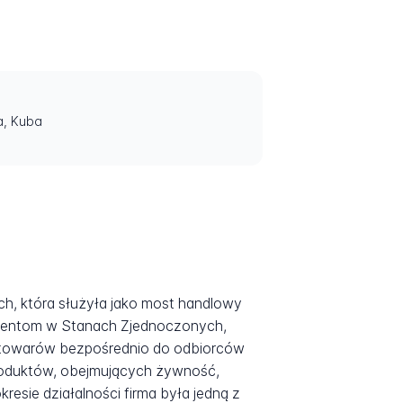
a, Kuba
ch, która służyła jako most handlowy
 klientom w Stanach Zjednoczonych,
ch towarów bezpośrednio do odbiorców
produktów, obejmujących żywność,
esie działalności firma była jedną z