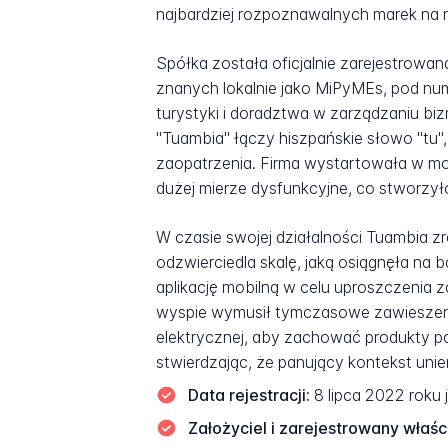
najbardziej rozpoznawalnych marek na 
Spółka została oficjalnie zarejestrowan
znanych lokalnie jako MiPyMEs, pod nu
turystyki i doradztwa w zarządzaniu b
"Tuambia" łączy hiszpańskie słowo "tu",
zaopatrzenia. Firma wystartowała w mo
dużej mierze dysfunkcyjne, co stworzy
W czasie swojej działalności Tuambia 
odzwierciedla skalę, jaką osiągnęła na 
aplikację mobilną w celu uproszczenia 
wyspie wymusił tymczasowe zawieszeni
elektrycznej, aby zachować produkty p
stwierdzając, że panujący kontekst unie
Data rejestracji:
8 lipca 2022 roku
Założyciel i zarejestrowany właści