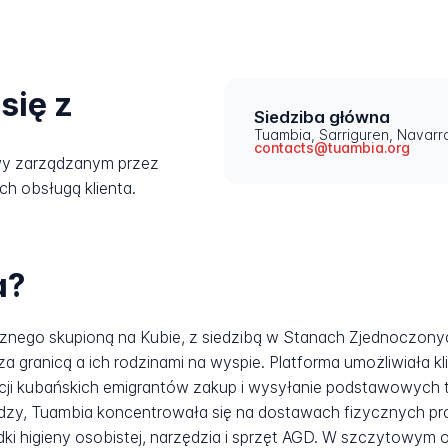
się z
Siedziba główna
Tuambia, Sarriguren, Navarr
contacts@tuambia.org
wy zarządzanym przez
ch obsługą klienta.
a?
cznego skupioną na Kubie, z siedzibą w Stanach Zjednoczony
a granicą a ich rodzinami na wyspie. Platforma umożliwiała
pulacji kubańskich emigrantów zakup i wysyłanie podstawowy
ędzy, Tuambia koncentrowała się na dostawach fizycznych 
 higieny osobistej, narzędzia i sprzęt AGD. W szczytowym okr