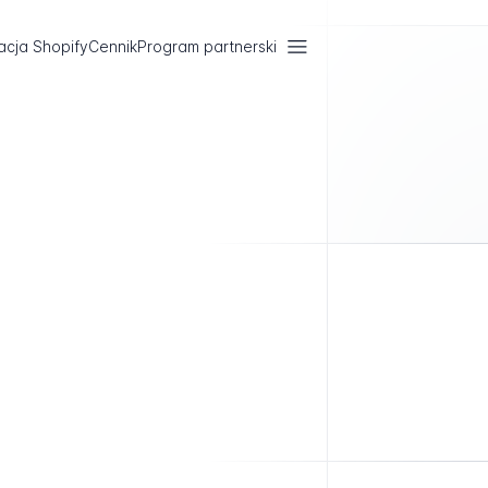
acja Shopify
Cennik
Program partnerski