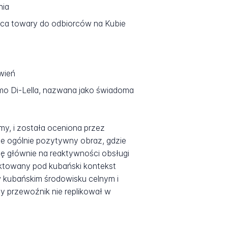
nia
ąca towary do odbiorców na Kubie
wień
mo Di-Lella, nazwana jako świadoma
my, i została oceniona przez
le ogólnie pozytywny obraz, gdzie
ię głównie na reaktywności obsługi
ektowany pod kubański kontekst
 w kubańskim środowisku celnym i
y przewoźnik nie replikował w