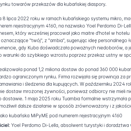
rynku towarów przekazów dla kubańskiej diaspory.
a 8 lipca 2022 roku w ramach kubańskiego systemu mikro, mał
merem rejestracyjnym 4160, na nazwisko Yoel Perdomo Di-Lel
iznesem, który wcześniej pracował jako maitre d'hotel w hot
 oznaczające "twój", z "ambia", sugerując ideę personalnego 
mencie, gdy Kuba doświadczała poważnych niedoborów, a jej
ło warunki do szybkiego wzrostu poprzez przekaz ustny w sp
zrealizowała ponad 1,2 miliona dostaw do ponad 360 000 ku
bardzo ograniczonym rynku. Firma rozwijała się prowincja za p
zamawiania i śledzenia dla kupujących. W październiku 2024 
e dostaw mrożonej żywności, ponieważ odbiorcy nie mieli n
o dostawie. 1 maja 2025 roku Tuambia formalnie wstrzymał
możliwił dalsze działanie w sposób zrównoważony i z jakością
 jako kubańska MiPyME pod numerem rejestracyjnym 4160
ciel:
Yoel Perdomo Di-Lella, absolwent turystyki i doradztw