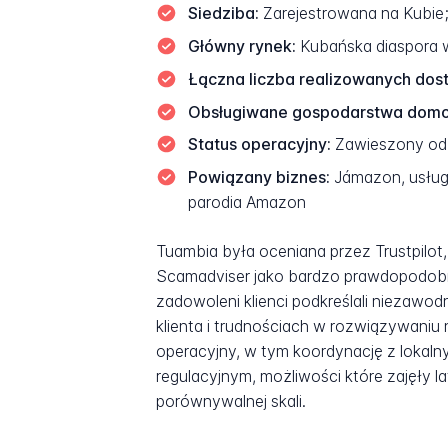
Siedziba:
Zarejestrowana na Kubie;
Główny rynek:
Kubańska diaspora w
Łączna liczba realizowanych dos
Obsługiwane gospodarstwa dom
Status operacyjny:
Zawieszony od 1
Powiązany biznes:
Jámazon, usług
parodia Amazon
Tuambia była oceniana przez Trustpilot
Scamadviser jako bardzo prawdopodobni
zadowoleni klienci podkreślali niezawo
klienta i trudnościach w rozwiązywaniu
operacyjny, w tym koordynację z lokalny
regulacyjnym, możliwości które zajęły 
porównywalnej skali.