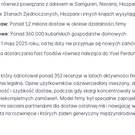
 również powiązana z adresem w Sarriguren, Navarra, Hiszpa
 Stanach Zjednoczonych, Hiszpanii i innych krajach wysyłaj
taw:
Ponad 1,2 miliona dostaw w okresie działalności firmy
owe:
Ponad 360 000 kubańskich gospodarstw domowych
 maja 2025 roku; od tej daty nie przyjmuje się nowych zamó
a dostarczania fast foodów również należąca do Yoel Perdo
, który odnotował ponad 353 recenzje w latach aktywności fir
e legalna. Opinie użytkowników odzwierciedlały mieszany, a
dność i szybkość dostaw, podczas gdy skargi koncentrowały s
 niekompletnych zamówień. Model firmy był specjalnie zaproj
mi sieciami partnerskimi dla dostaw ostatniej mili i nawigację
lata na rozwinięcie i których żaden generyczny międzynarodow