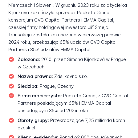
Niemczech i Słowenii. W grudniu 2023 roku założycielka
Kijonková zakończyła sprzedaż Packeta Group
konsorcjum CVC Capital Partners i EMMA Capital,
czeskiej firmy holdingowej inwestora Jiří Šmejc.
Transakcja została zakończona w pierwszej połowie
2024 roku, przekazując 65% udziałów CVC Capital
Partners i 35% udziałów EMMA Capital.
Założona:
2010, przez Simona Kijonková w Prague
w Czechach
Nazwa prawna:
Zásilkovna s.r.o.
Siedziba:
Prague, Czechy
Firma macierzysta:
Packeta Group, z CVC Capital
Partners posiadającym 65% i EMMA Capital
posiadającym 35% od 2024 roku
Obroty grupy:
Przekraczające 7,25 miliarda koron
czeskich
Klienci e-sklepów:
Ponad 62 000 obsługiwanych