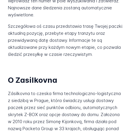
Wprowadź ten numer w pole wyszukiwania i zatwierdź.
Najnowsze dane śledzenia zostaną automatycznie
wyświetlone.
Szczegółowa oś czasu przedstawia trasę Twojej paczki:
aktualną pozycję, przebyte etapy tranzytu oraz
przewidywaną datę dostawy. Informacje te są
aktualizowane przy każdym nowym etapie, co pozwala
śledzić przesyłkę w czasie rzeczywistym.
O Zasilkovna
Zásilkovna to czeska firma technologiczno-logistyczna
z siedzibą w Prague, która świadczy usługi dostawy
paczek przez sieć punktów odbioru, automatycznych
skrytek Z-BOX oraz opcje dostawy do domu. Założona
w 2010 roku przez Simonę Kijonkovą, firma działa pod
nazwą Packeta Group w 33 krajach, obsługując ponad