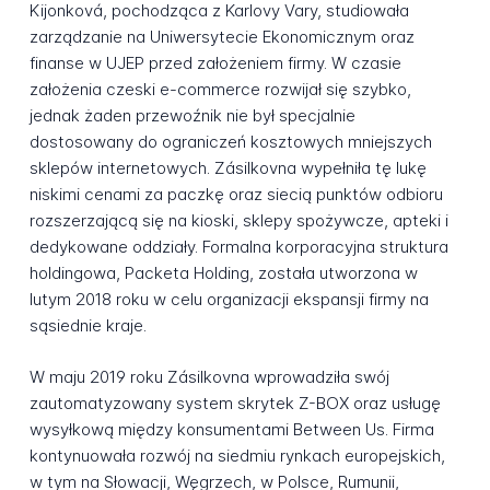
Kijonková, pochodząca z Karlovy Vary, studiowała
zarządzanie na Uniwersytecie Ekonomicznym oraz
finanse w UJEP przed założeniem firmy. W czasie
założenia czeski e-commerce rozwijał się szybko,
jednak żaden przewoźnik nie był specjalnie
dostosowany do ograniczeń kosztowych mniejszych
sklepów internetowych. Zásilkovna wypełniła tę lukę
niskimi cenami za paczkę oraz siecią punktów odbioru
rozszerzającą się na kioski, sklepy spożywcze, apteki i
dedykowane oddziały. Formalna korporacyjna struktura
holdingowa, Packeta Holding, została utworzona w
lutym 2018 roku w celu organizacji ekspansji firmy na
sąsiednie kraje.
W maju 2019 roku Zásilkovna wprowadziła swój
zautomatyzowany system skrytek Z-BOX oraz usługę
wysyłkową między konsumentami Between Us. Firma
kontynuowała rozwój na siedmiu rynkach europejskich,
w tym na Słowacji, Węgrzech, w Polsce, Rumunii,