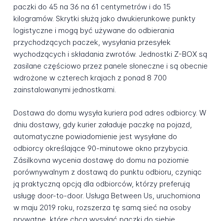
paczki do 45 na 36 na 61 centymetrów i do 15
kilogramów. Skrytki służą jako dwukierunkowe punkty
logistyczne i mogą być używane do odbierania
przychodzących paczek, wysyłania przesyłek
wychodzących i składania zwrotów. Jednostki Z-BOX są
zasilane częściowo przez panele słoneczne i są obecnie
wdrożone w czterech krajach z ponad 8 700
zainstalowanymi jednostkami.
Dostawa do domu wysyła kuriera pod adres odbiorcy. W
dniu dostawy, gdy kurier załaduje paczkę na pojazd,
automatyczne powiadomienie jest wysyłane do
odbiorcy określające 90-minutowe okno przybycia.
Zásilkovna wycenia dostawę do domu na poziomie
porównywalnym z dostawą do punktu odbioru, czyniąc
ją praktyczną opcją dla odbiorców, którzy preferują
usługę door-to-door. Usługa Between Us, uruchomiona
w maju 2019 roku, rozszerza tę samą sieć na osoby
prywatne, które chcą wysyłać paczki do siebie