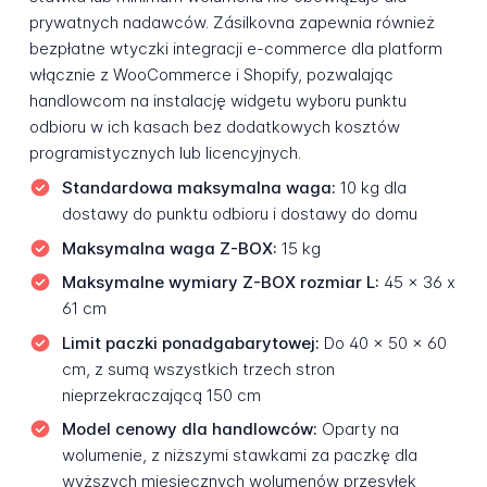
prywatnych nadawców. Zásilkovna zapewnia również
bezpłatne wtyczki integracji e-commerce dla platform
włącznie z WooCommerce i Shopify, pozwalając
handlowcom na instalację widgetu wyboru punktu
odbioru w ich kasach bez dodatkowych kosztów
programistycznych lub licencyjnych.
Standardowa maksymalna waga:
10 kg dla
dostawy do punktu odbioru i dostawy do domu
Maksymalna waga Z-BOX:
15 kg
Maksymalne wymiary Z-BOX rozmiar L:
45 x 36 x
61 cm
Limit paczki ponadgabarytowej:
Do 40 x 50 x 60
cm, z sumą wszystkich trzech stron
nieprzekraczającą 150 cm
Model cenowy dla handlowców:
Oparty na
wolumenie, z niższymi stawkami za paczkę dla
wyższych miesięcznych wolumenów przesyłek