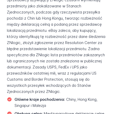
przedmioty jako zlokalizowane w Stanach
Zjednoczonych, podczas gdy rzeczywista przesyłka
pochodzi z Chin lub Hong Kongu, tworząc rozbieżność
między deklaracją celną a podaną przez sprzedawcę
lokalizacją przedmiotu. eBay zaleca, aby kupujący,
którzy identyfikują tę rozbieżność przez dane śledzenia
ZNlogic, złożyli zgłoszenie przez Resolution Center za
błędne przedstawienie lokalizacji przedmiotu. Żadna
specyficzna dla ZNlogic lista przedmiotów zakazanych
lub ograniczonych nie została znaleziona w publicznej
dokumentacji. Zasady USPS, FedEx i UPS jako
przewoźników ostatniej mili, wraz z regulacjami US
Customs and Border Protection, stosują się do
wszystkich przesyłek wchodzących do Stanów
Zjednoczonych przez ZNlogic.
Główne kraje pochodzenia:
Chiny, Hong Kong,
Singapur i Malezja
Obsługa celna:
Międzynarodowe deklaracje celne