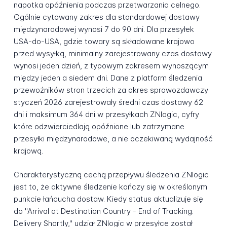
napotka opóźnienia podczas przetwarzania celnego.
Ogólnie cytowany zakres dla standardowej dostawy
międzynarodowej wynosi 7 do 90 dni. Dla przesyłek
USA-do-USA, gdzie towary są składowane krajowo
przed wysyłką, minimalny zarejestrowany czas dostawy
wynosi jeden dzień, z typowym zakresem wynoszącym
między jeden a siedem dni. Dane z platform śledzenia
przewoźników stron trzecich za okres sprawozdawczy
styczeń 2026 zarejestrowały średni czas dostawy 62
dni i maksimum 364 dni w przesyłkach ZNlogic, cyfry
które odzwierciedlają opóźnione lub zatrzymane
przesyłki międzynarodowe, a nie oczekiwaną wydajność
krajową.
Charakterystyczną cechą przepływu śledzenia ZNlogic
jest to, że aktywne śledzenie kończy się w określonym
punkcie łańcucha dostaw. Kiedy status aktualizuje się
do "Arrival at Destination Country - End of Tracking.
Delivery Shortly," udział ZNlogic w przesyłce został