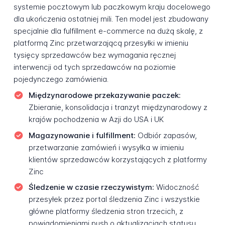
systemie pocztowym lub paczkowym kraju docelowego
dla ukończenia ostatniej mili. Ten model jest zbudowany
specjalnie dla fulfillment e-commerce na dużą skalę, z
platformą Zinc przetwarzającą przesyłki w imieniu
tysięcy sprzedawców bez wymagania ręcznej
interwencji od tych sprzedawców na poziomie
pojedynczego zamówienia.
Międzynarodowe przekazywanie paczek:
Zbieranie, konsolidacja i tranzyt międzynarodowy z
krajów pochodzenia w Azji do USA i UK
Magazynowanie i fulfillment:
Odbiór zapasów,
przetwarzanie zamówień i wysyłka w imieniu
klientów sprzedawców korzystających z platformy
Zinc
Śledzenie w czasie rzeczywistym:
Widoczność
przesyłek przez portal śledzenia Zinc i wszystkie
główne platformy śledzenia stron trzecich, z
powiadomieniami push o aktualizacjach statusu