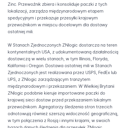
Zinc. Przewoźnik zbiera i konsoliduje paczki z tych
lokalizacji, zarządza międzynarodowym etapem
spedycyjnym i przekazuje przesyłki krajowym
przewoźnikom w miejscu docelowym dla dostawy
ostatniej mili.
W Stanach Zjednoczonych ZNlogic dostarcza na teren
kontynentalnych USA, z udokumentowaną działalnością
dostawczą w wielu stanach, w tym Illinois, Floryda,
Kalifornia i Oregon. Dostawa ostatniej mili w Stanach
Zjednoczonych jest realizowana przez USPS, FedEx lub
UPS, z ZNlogic zarządzającym tranzytem
międzynarodowym i przekazaniem. W Wielkiej Brytanii
ZNlogic podobnie kieruje importowane paczki do
krajowej sieci dostaw przed przekazaniem lokalnym
przewoźnikom. Agregatorzy śledzenia stron trzecich
odnotowują również szerszą widoczność geograficzną,
w tym połączenia z Rosją i innymi krajami, w swoich
bazach danych śledzenia dla przesyłek ZNlogic.