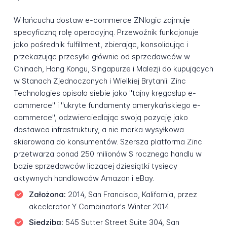
W łańcuchu dostaw e-commerce ZNlogic zajmuje
specyficzną rolę operacyjną. Przewoźnik funkcjonuje
jako pośrednik fulfillment, zbierając, konsolidując i
przekazując przesyłki głównie od sprzedawców w
Chinach, Hong Kongu, Singapurze i Malezji do kupujących
w Stanach Zjednoczonych i Wielkiej Brytanii. Zinc
Technologies opisało siebie jako "tajny kręgosłup e-
commerce" i "ukryte fundamenty amerykańskiego e-
commerce", odzwierciedlając swoją pozycję jako
dostawca infrastruktury, a nie marka wysyłkowa
skierowana do konsumentów. Szersza platforma Zinc
przetwarza ponad 250 milionów $ rocznego handlu w
bazie sprzedawców liczącej dziesiątki tysięcy
aktywnych handlowców Amazon i eBay.
Założona:
2014, San Francisco, Kalifornia, przez
akcelerator Y Combinator's Winter 2014
Siedziba:
545 Sutter Street Suite 304, San