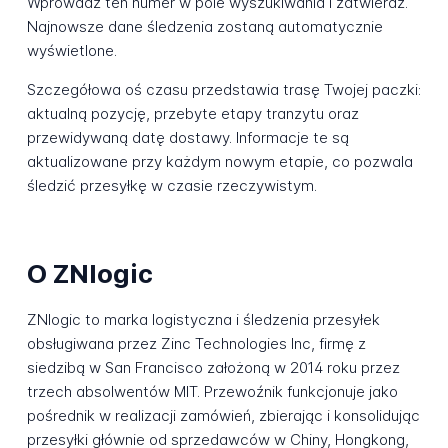
Wprowadź ten numer w pole wyszukiwania i zatwierdź.
Najnowsze dane śledzenia zostaną automatycznie
wyświetlone.
Szczegółowa oś czasu przedstawia trasę Twojej paczki:
aktualną pozycję, przebyte etapy tranzytu oraz
przewidywaną datę dostawy. Informacje te są
aktualizowane przy każdym nowym etapie, co pozwala
śledzić przesyłkę w czasie rzeczywistym.
O ZNlogic
ZNlogic to marka logistyczna i śledzenia przesyłek
obsługiwana przez Zinc Technologies Inc, firmę z
siedzibą w San Francisco założoną w 2014 roku przez
trzech absolwentów MIT. Przewoźnik funkcjonuje jako
pośrednik w realizacji zamówień, zbierając i konsolidując
przesyłki głównie od sprzedawców w Chiny, Hongkong,