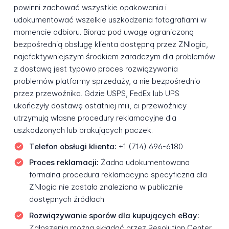
powinni zachować wszystkie opakowania i
udokumentować wszelkie uszkodzenia fotografiami w
momencie odbioru. Biorąc pod uwagę ograniczoną
bezpośrednią obsługę klienta dostępną przez ZNlogic,
najefektywniejszym środkiem zaradczym dla problemów
z dostawą jest typowo proces rozwiązywania
problemów platformy sprzedaży, a nie bezpośrednio
przez przewoźnika. Gdzie USPS, FedEx lub UPS
ukończyły dostawę ostatniej mili, ci przewoźnicy
utrzymują własne procedury reklamacyjne dla
uszkodzonych lub brakujących paczek.
Telefon obsługi klienta:
+1 (714) 696-6180
Proces reklamacji:
Żadna udokumentowana
formalna procedura reklamacyjna specyficzna dla
ZNlogic nie została znaleziona w publicznie
dostępnych źródłach
Rozwiązywanie sporów dla kupujących eBay:
Zgłoszenia można składać przez Resolution Center