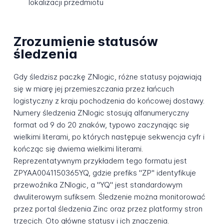
lokalizacji przedmiotu
Zrozumienie statusów
śledzenia
Gdy śledzisz paczkę ZNlogic, różne statusy pojawiają
się w miarę jej przemieszczania przez łańcuch
logistyczny z kraju pochodzenia do końcowej dostawy.
Numery śledzenia ZNlogic stosują alfanumeryczny
format od 9 do 20 znaków, typowo zaczynając się
wielkimi literami, po których następuje sekwencja cyfr i
kończąc się dwiema wielkimi literami.
Reprezentatywnym przykładem tego formatu jest
ZPYAA0041150365YQ, gdzie prefiks "ZP" identyfikuje
przewoźnika ZNlogic, a "YQ" jest standardowym
dwuliterowym sufiksem. Śledzenie można monitorować
przez portal śledzenia Zinc oraz przez platformy stron
trzecich. Oto główne statusy i ich znaczenia.