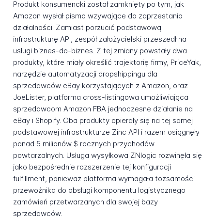
Produkt konsumencki został zamknięty po tym, jak
Amazon wysłał pismo wzywające do zaprzestania
działalności. Zamiast porzucić podstawową
infrastrukturę API, zespół założycielski przeszedł na
usługi biznes-do-biznes. Z tej zmiany powstały dwa
produkty, które miały określić trajektorię firmy, PriceYak,
narzędzie automatyzacji dropshippingu dla
sprzedawców eBay korzystających z Amazon, oraz
JoeLister, platforma cross-listingowa umożliwiająca
sprzedawcom Amazon FBA jednoczesne działanie na
eBay i Shopify. Oba produkty opierały się na tej samej
podstawowej infrastrukturze Zinc API i razem osiągnęły
ponad 5 milionów $ rocznych przychodów
powtarzalnych. Usługa wysyłkowa ZNlogic rozwinęła się
jako bezpośrednie rozszerzenie tej konfiguracji
fulfillment, ponieważ platforma wymagała tożsamości
przewoźnika do obsługi komponentu logistycznego
zamówień przetwarzanych dla swojej bazy
sprzedawców.