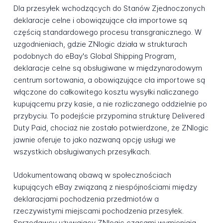
Dla przesyłek wchodzących do Stanów Zjednoczonych
deklaracje celne i obowiązujące cła importowe są
częścią standardowego procesu transgranicznego. W
uzgodnieniach, gdzie ZNlogic działa w strukturach
podobnych do eBay's Global Shipping Program,
deklaracje celne są obsługiwane w międzynarodowym
centrum sortowania, a obowiązujące cła importowe są
włączone do całkowitego kosztu wysyłki naliczanego
kupującemu przy kasie, a nie rozliczanego oddzielnie po
przybyciu. To podejście przypomina strukturę Delivered
Duty Paid, chociaż nie zostało potwierdzone, że ZNlogic
jawnie oferuje to jako nazwaną opcję usługi we
wszystkich obsługiwanych przesyłkach.
Udokumentowaną obawą w społecznościach
kupujących eBay związaną z niespójnościami między
deklaracjami pochodzenia przedmiotów a
rzeczywistymi miejscami pochodzenia przesyłek.
Sprzedawcy używający ZNlogic czasami wymieniają