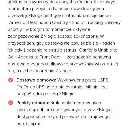
udokumentowana w dostępnych źródłach. Kluczowym
momentem przejścia dla odbiorców śledzących
przesyłkę ZNlogic jest gdy status aktualizuje się do
"Arrival at Destination Country - End of Tracking. Delivery
Shortly," w którym to momencie aktywne
zaangażowanie ZNlogic zostało zakończone. W
przypadkach, gdy dostawa nie powiedzie się - takich
jak gdy śledzenie rejestruje status "Carrier Is Unable to
Gain Access to Front Door" - zarządzanie ponowną
dostawą przypada całkowicie przewoźnikowi ostatniej
mili, a nie bezpośrednio ZNlogic.
Dostawa domowa:
Wykonywana przez USPS,
FedEx lub UPS na etapie ostatniej mili; nie jest
bezpośrednią usługą ZNlogic
Punkty odbioru:
Brak udokumentowanych
lokalizacji odbioru obsługiwanych przez ZNlogic;
dostępność zależy od przewoźnika krajowego
ostatniej mili