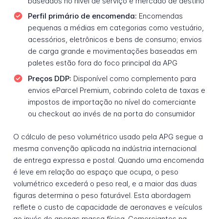
baseados no nível de serviço e mercado de destino
Perfil primário de encomenda:
Encomendas
pequenas a médias em categorias como vestuário,
acessórios, eletrônicos e bens de consumo; envios
de carga grande e movimentações baseadas em
paletes estão fora do foco principal da APG
Preços DDP:
Disponível como complemento para
envios eParcel Premium, cobrindo coleta de taxas e
impostos de importação no nível do comerciante
ou checkout ao invés de na porta do consumidor
O cálculo de peso volumétrico usado pela APG segue a
mesma convenção aplicada na indústria internacional
de entrega expressa e postal. Quando uma encomenda
é leve em relação ao espaço que ocupa, o peso
volumétrico excederá o peso real, e a maior das duas
figuras determina o peso faturável. Esta abordagem
reflete o custo de capacidade de aeronaves e veículos
ao invés de apenas massa física. Comerciantes na