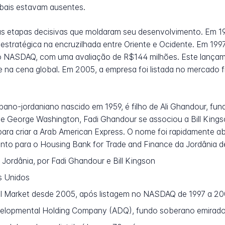
obais estavam ausentes.
ias etapas decisivas que moldaram seu desenvolvimento. Em 19
estratégica na encruzilhada entre Oriente e Ocidente. Em 199
 o NASDAQ, com uma avaliação de R$144 milhões. Este lança
ade na cena global. Em 2005, a empresa foi listada no mercado 
bano-jordaniano nascido em 1959, é filho de Ali Ghandour, fund
dade George Washington, Fadi Ghandour se associou a Bill Kin
ara criar a Arab American Express. O nome foi rapidamente ab
nto para o Housing Bank for Trade and Finance da Jordânia d
Jordânia, por Fadi Ghandour e Bill Kingson
s Unidos
l Market desde 2005, após listagem no NASDAQ de 1997 a 2
lopmental Holding Company (ADQ), fundo soberano emirado