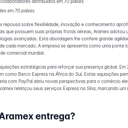
olaboradores distribuídos em 70 países
des em 70 países
x repousa sobre flexibilidade, inovação e conhecimento apr
bais que possuem suas próprias frotas aéreas, Aramex adotou
ologias avançadas. Esta abordagem lhe confere grande agilida
 de cada mercado. A empresa se apresenta como uma ponte log
de comercial mundial.
quisições estratégicas para reforçar sua presença global. Em
em como Berco Express na África do Sul. Estas aquisições per
eria com PayPal abriu novas perspectivas para o comércio ele
mex relançou seus serviços Express na Síria, marcando um ret
 Aramex entrega?