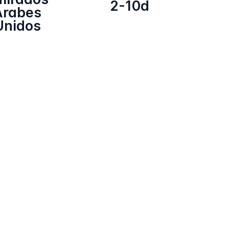
2-10d
Árabes
Unidos