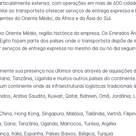
rticularmente extensa, com operações em mais de 600 cidade
ite ao transportista oferecer serviços de entrega expressa e 
entes do Oriente Médio, da África e da Ásia do Sul.
o Oriente Médio, região histórica da empresa. Os Emirados Ár
Egito fazem parte dos países onde o transportista dispõe de in
r serviços de entrega expressa no mesmo dia ou no dia seguin
lmente sua presença nos últimos anos através de aquisições d
, Gana, Tanzânia, Uganda e muitos outros países do continent
m continente onde as infraestruturas logísticas tradicionais
os, Arábia Saudita, Kuwait, Qatar, Bahrein, Omã, Jordânia, Líb
hina, Hong Kong, Singapura, Malásia, Tailândia, Vietnã, Filipi
a, Gana, Tanzânia, Uganda, Marrocos, Tunísia, Argélia
ça, Itália, Espanha, Países Baixos, Bélgica, Turquia