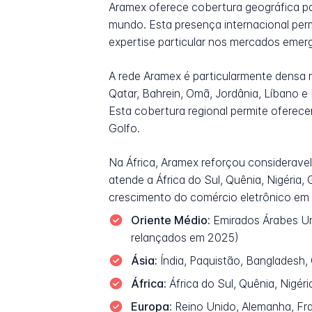
Aramex oferece cobertura geográfica pa
mundo. Esta presença internacional perm
expertise particular nos mercados emerg
A rede Aramex é particularmente densa n
Qatar, Bahrein, Omã, Jordânia, Líbano e 
Esta cobertura regional permite oferece
Golfo.
Na África, Aramex reforçou considerave
atende a África do Sul, Quênia, Nigéria
crescimento do comércio eletrônico em u
Oriente Médio:
Emirados Árabes Unid
relançados em 2025)
Ásia:
Índia, Paquistão, Bangladesh, C
África:
África do Sul, Quênia, Nigéri
Europa:
Reino Unido, Alemanha, Fran