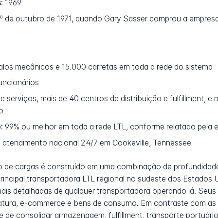
:
1969
º de outubro de 1971, quando Gary Sasser comprou a empres
os mecânicos e 15.000 carretas em toda a rede do sistema
uncionários
 serviços, mais de 40 centros de distribuição e fulfillment, e
o
:
99% ou melhor em toda a rede LTL, conforme relatado pela 
e atendimento nacional 24/7 em Cookeville, Tennessee
 de cargas é construído em uma combinação de profundidade 
rincipal transportadora LTL regional no sudeste dos Estados 
mais detalhadas de qualquer transportadora operando lá. Seus
fatura, e-commerce e bens de consumo. Em contraste com as
e de consolidar armazenagem, fulfillment, transporte portuário