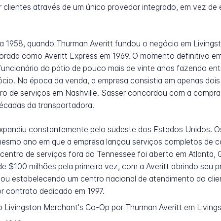
er clientes através de um único provedor integrado, em vez d
 a 1958, quando Thurman Averitt fundou o negócio em Living
orada como Averitt Express em 1969. O momento definitivo em
funcionário do pátio de pouco mais de vinte anos fazendo ent
cio. Na época da venda, a empresa consistia em apenas dois 
tro de serviços em Nashville. Sasser concordou com a compra 
écadas da transportadora.
 expandiu constantemente pelo sudeste dos Estados Unidos. O
 mesmo ano em que a empresa lançou serviços completos de 
 centro de serviços fora do Tennessee foi aberto em Atlanta,
de $100 milhões pela primeira vez, com a Averitt abrindo seu p
ou estabelecendo um centro nacional de atendimento ao clien
r contrato dedicado em 1997.
Livingston Merchant's Co-Op por Thurman Averitt em Living