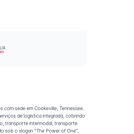
EUA
om
os com sede em Cookeville, Tennessee.
rviços de logística integrada, cobrindo
 transporte intermodal, transporte
rcado sob o slogan "The Power of One",