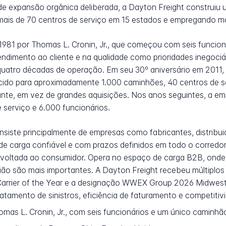
e expansão orgânica deliberada, a Dayton Freight construiu
ais de 70 centros de serviço em 15 estados e empregando ma
 1981 por Thomas L. Cronin, Jr., que começou com seis funcio
ndimento ao cliente e na qualidade como prioridades inegociáve
quatro décadas de operação. Em seu 30º aniversário em 2011,
ido para aproximadamente 1.000 caminhões, 40 centros de se
nte, em vez de grandes aquisições. Nos anos seguintes, a e
serviço e 6.000 funcionários.
siste principalmente de empresas como fabricantes, distribuido
e carga confiável e com prazos definidos em todo o corredo
oltada ao consumidor. Opera no espaço de carga B2B, onde 
gião são mais importantes. A Dayton Freight recebeu múltiplos
Carrier of the Year e a designação WWEX Group 2026 Midwest 
atamento de sinistros, eficiência de faturamento e competitiv
homas L. Cronin, Jr., com seis funcionários e um único caminhã