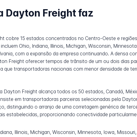
a Dayton Freight faz
ight cobre 15 estados concentrados no Centro-Oeste e regiõe
ncluem Ohio, Indiana, Illinois, Michigan, Wisconsin, Minnesot
lvania, com a expansão da empresa continuando. A densa con
ton Freight oferecer tempos de trânsito de um ou dois dias p
va que transportadoras nacionais com menor densidade de te
, a Dayton Freight alcança todos os 50 estados, Canadá, Méx
consiste em transportadoras parceiras selecionadas pela Dayt
o, distinguindo o arranjo de uma corretagem genérica de terce
ais estabelecidas, proporcionando conectividade particularme
diana, Illinois, Michigan, Wisconsin, Minnesota, Iowa, Missour