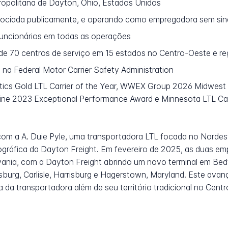
tropolitana de Dayton, Ohio, Estados Unidos
gociada publicamente, e operando como empregadora sem sin
uncionários em todas as operações
de 70 centros de serviço em 15 estados no Centro-Oeste e re
 na Federal Motor Carrier Safety Administration
ics Gold LTL Carrier of the Year, WWEX Group 2026 Midwest LT
Uline 2023 Exceptional Performance Award e Minnesota LTL Ca
com a A. Duie Pyle, uma transportadora LTL focada no Nordes
geográfica da Dayton Freight. Em fevereiro de 2025, as duas
vania, com a Dayton Freight abrindo um novo terminal em Bedf
urg, Carlisle, Harrisburg e Hagerstown, Maryland. Este avanço
ta da transportadora além de seu território tradicional no Ce