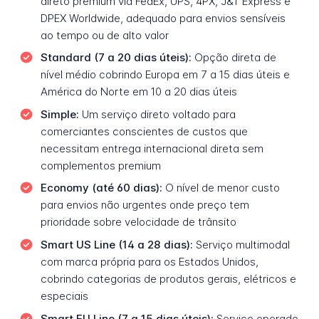
direto premium via FedEx, UPS, 4PX, J&T Express e
DPEX Worldwide, adequado para envios sensíveis
ao tempo ou de alto valor
Standard (7 a 20 dias úteis):
Opção direta de
nível médio cobrindo Europa em 7 a 15 dias úteis e
América do Norte em 10 a 20 dias úteis
Simple:
Um serviço direto voltado para
comerciantes conscientes de custos que
necessitam entrega internacional direta sem
complementos premium
Economy (até 60 dias):
O nível de menor custo
para envios não urgentes onde preço tem
prioridade sobre velocidade de trânsito
Smart US Line (14 a 28 dias):
Serviço multimodal
com marca própria para os Estados Unidos,
cobrindo categorias de produtos gerais, elétricos e
especiais
Smart EU Line (7 a 15 dias úteis):
Serviço operado