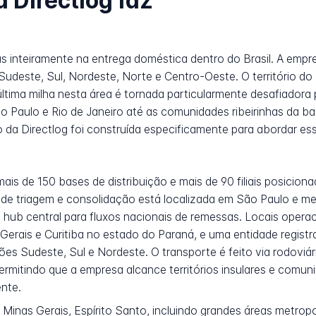
a Directlog faz
s inteiramente na entrega doméstica dentro do Brasil. A empr
 Sudeste, Sul, Nordeste, Norte e Centro-Oeste. O território do
última milha nesta área é tornada particularmente desafiadora 
 Paulo e Rio de Janeiro até as comunidades ribeirinhas da ba
ção da Directlog foi construída especificamente para abordar es
i mais de 150 bases de distribuição e mais de 90 filiais posici
ção de triagem e consolidação está localizada em São Paulo e
 hub central para fluxos nacionais de remessas. Locais opera
Gerais e Curitiba no estado do Paraná, e uma entidade regist
es Sudeste, Sul e Nordeste. O transporte é feito via rodoviár
ermitindo que a empresa alcance territórios insulares e comun
nte.
 Minas Gerais, Espírito Santo, incluindo grandes áreas metrop