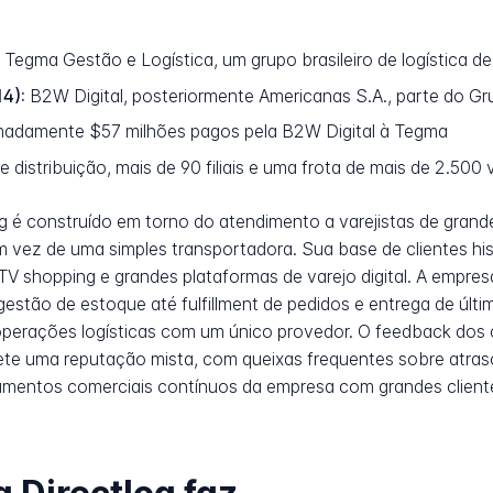
Tegma Gestão e Logística, um grupo brasileiro de logística de
4):
B2W Digital, posteriormente Americanas S.A., parte do G
adamente $57 milhões pagos pela B2W Digital à Tegma
distribuição, mais de 90 filiais e uma frota de mais de 2.500 v
g é construído em torno do atendimento a varejistas de gra
m vez de uma simples transportadora. Sua base de clientes hi
V shopping e grandes plataformas de varejo digital. A empres
stão de estoque até fulfillment de pedidos e entrega de últim
perações logísticas com um único provedor. O feedback dos
ete uma reputação mista, com queixas frequentes sobre atraso
amentos comerciais contínuos da empresa com grandes cliente