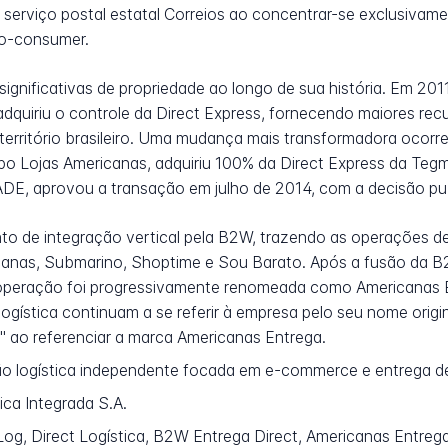
 do serviço postal estatal Correios ao concentrar-se exclusiv
to-consumer.
gnificativas de propriedade ao longo de sua história. Em 201
, adquiriu o controle da Direct Express, fornecendo maiores rec
 território brasileiro. Uma mudança mais transformadora oc
upo Lojas Americanas, adquiriu 100% da Direct Express da Te
ADE, aprovou a transação em julho de 2014, com a decisão publ
o de integração vertical pela B2W, trazendo as operações de 
icanas, Submarino, Shoptime e Sou Barato. Após a fusão da B
a operação foi progressivamente renomeada como Americanas 
logística continuam a se referir à empresa pelo seu nome origi
 ao referenciar a marca Americanas Entrega.
logística independente focada em e-commerce e entrega de 
ica Integrada S.A.
Log, Direct Logística, B2W Entrega Direct, Americanas Entrega