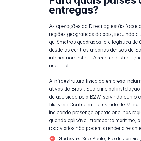
Para quais países 
entregas?
As operações da Directlog estão focada
regiões geográficas do país, incluindo o
quilômetros quadrados, e a logística de 
desde os centros urbanos densos de São
interior nordestino. A rede de distribui
nacional.
A infraestrutura física da empresa inclu
ativas do Brasil. Sua principal instala
da aquisição pela B2W, servindo como o
filiais em Contagem no estado de Minas 
indicando presença operacional nas regiõ
quando aplicável, transporte marítimo, p
rodoviários não podem atender diretame
Sudeste:
São Paulo, Rio de Janeiro,