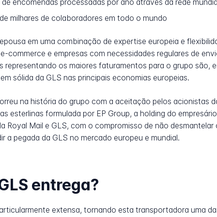
 de encomendas processadas por ano através da rede mundia
e milhares de colaboradores em todo o mundo
pousa em uma combinação de expertise europeia e flexibilid
 de e-commerce e empresas com necessidades regulares de en
dos representando os maiores faturamentos para o grupo são,
gem sólida da GLS nas principais economias europeias.
reu na história do grupo com a aceitação pelos acionistas da 
bras esterlinas formulada por EP Group, a holding do empresário
 da Royal Mail e GLS, com o compromisso de não desmantelar
ndir a pegada da GLS no mercado europeu e mundial.
 GLS entrega?
articularmente extensa, tornando esta transportadora uma d