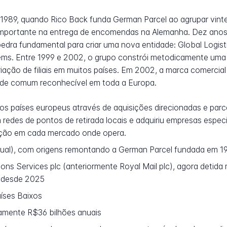
1989, quando Rico Back funda German Parcel ao agrupar vinte 
importante na entrega de encomendas na Alemanha. Dez anos 
pedra fundamental para criar uma nova entidade: Global Logis
ems. Entre 1999 e 2002, o grupo constrói metodicamente uma
riação de filiais em muitos países. Em 2002, a marca comercial
ade comum reconhecível em toda a Europa.
 países europeus através de aquisições direcionadas e parce
edes de pontos de retirada locais e adquiriu empresas especia
uição em cada mercado onde opera.
tual), com origens remontando a German Parcel fundada em 1
tions Services plc (anteriormente Royal Mail plc), agora detid
ý desde 2025
íses Baixos
mente R$36 bilhões anuais