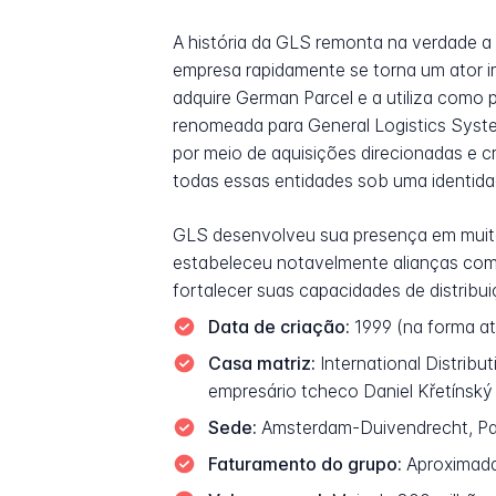
A história da GLS remonta na verdade a 
empresa rapidamente se torna um ator 
adquire German Parcel e a utiliza como 
renomeada para General Logistics Syst
por meio de aquisições direcionadas e c
todas essas entidades sob uma identid
GLS desenvolveu sua presença em muitos
estabeleceu notavelmente alianças com r
fortalecer suas capacidades de distrib
Data de criação:
1999 (na forma a
Casa matriz:
International Distribu
empresário tcheco Daniel Křetínsk
Sede:
Amsterdam-Duivendrecht, Pa
Faturamento do grupo:
Aproximada