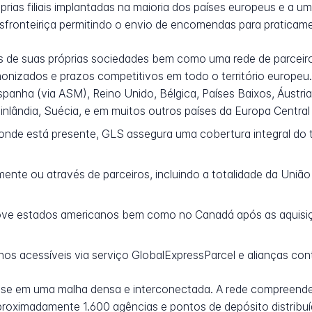
rias filiais implantadas na maioria dos países europeus e a u
sfronteiriça permitindo o envio de encomendas para praticame
 de suas próprias sociedades bem como uma rede de parceiro
nizados e prazos competitivos em todo o território europeu. A
spanha (via ASM), Reino Unido, Bélgica, Países Baixos, Áustria
inlândia, Suécia, e em muitos outros países da Europa Central 
nde está presente, GLS assegura uma cobertura integral do t
ente ou através de parceiros, incluindo a totalidade da Uniã
ve estados americanos bem como no Canadá após as aquisi
nos acessíveis via serviço GlobalExpressParcel e alianças con
eia-se em uma malha densa e interconectada. A rede compreen
proximadamente 1.600 agências e pontos de depósito distribuí