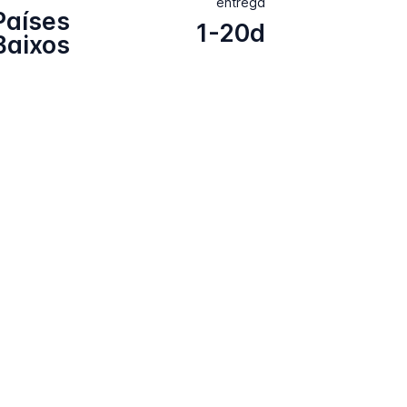
entrega
Países
1-20d
Baixos