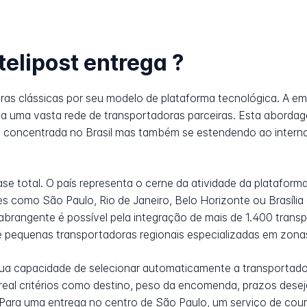
telipost entrega ?
doras clássicas por seu modelo de plataforma tecnológica. A e
uma vasta rede de transportadoras parceiras. Esta abordage
 concentrada no Brasil mas também se estendendo ao interna
quase total. O país representa o cerne da atividade da platafo
s como São Paulo, Rio de Janeiro, Belo Horizonte ou Brasília
brangente é possível pela integração de mais de 1.400 transp
 pequenas transportadoras regionais especializadas em zonas
 sua capacidade de selecionar automaticamente a transportado
real critérios como destino, peso da encomenda, prazos dese
 Para uma entrega no centro de São Paulo, um serviço de couri