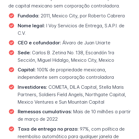
de capital mexicano sem corporação controladora.
Fundada:
2011, Mexico City, por Roberto Cabrera
Nome legal:
I Voy Servicios de Entrega, S.A.P.I. de
C.V.
CEO e cofundador:
Álvaro de Juan Uriarte
Sede:
Carlos B. Zetina No. 138, Escandón 1ra
Sección, Miguel Hidalgo, Mexico City, Mexico
Capital:
100% de propriedade mexicana,
independente sem corporação controladora
Investidores:
COMETA, DILA Capital, Stella Maris
Partners, Soldiers Field Angels, Northgate Capital,
Mexico Ventures e Sun Mountain Capital
Remessas cumulativas:
Mais de 10 milhões a partir
de março de 2022
Taxa de entrega no prazo:
97%, com política de
reembolso automático para qualquer janela de