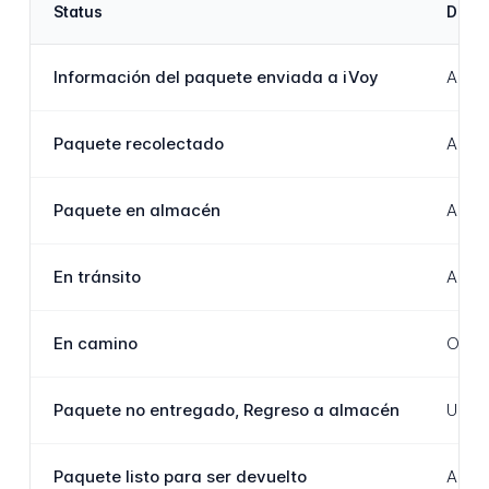
Status
Desc
Información del paquete enviada a iVoy
A eti
Paquete recolectado
A enc
Paquete en almacén
A enc
En tránsito
A enc
En camino
O ent
Paquete no entregado, Regreso a almacén
Uma t
Paquete listo para ser devuelto
Ambas