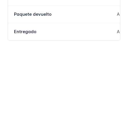
Paquete devuelto
A enc
Entregado
A enc