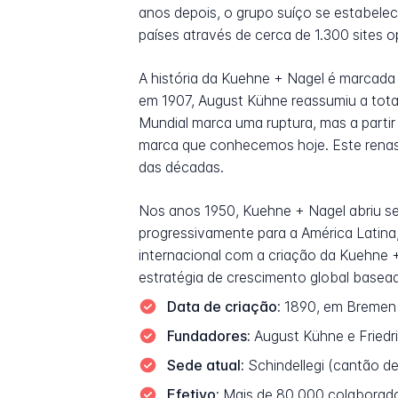
anos depois, o grupo suíço se estabele
países através de cerca de 1.300 sites o
A história da Kuehne + Nagel é marcada
em 1907, August Kühne reassumiu a tot
Mundial marca uma ruptura, mas a partir
marca que conhecemos hoje. Este renas
das décadas.
Nos anos 1950, Kuehne + Nagel abriu seu
progressivamente para a América Latina,
internacional com a criação da Kuehne 
estratégia de crescimento global basead
Data de criação:
1890, em Bremen 
Fundadores:
August Kühne e Friedri
Sede atual:
Schindellegi (cantão d
Efetivo:
Mais de 80.000 colaborado