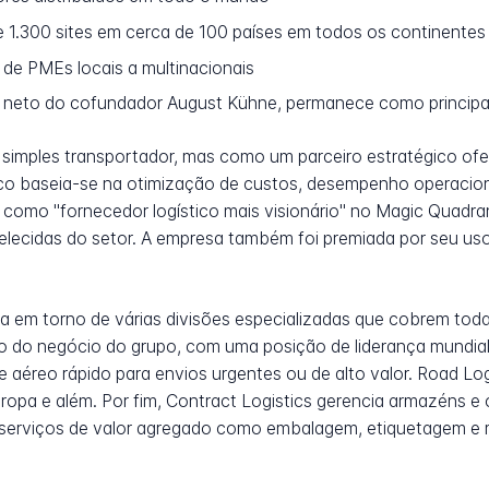
1.300 sites em cerca de 100 países em todos os continentes
 de PMEs locais a multinacionais
 neto do cofundador August Kühne, permanece como principal
imples transportador, mas como um parceiro estratégico ofer
o baseia-se na otimização de custos, desempenho operacion
 como "fornecedor logístico mais visionário" no Magic Quadra
belecidas do setor. A empresa também foi premiada por seu uso
la em torno de várias divisões especializadas que cobrem toda
co do negócio do grupo, com uma posição de liderança mundial 
 aéreo rápido para envios urgentes ou de alto valor. Road Log
ropa e além. Por fim, Contract Logistics gerencia armazéns e
 com serviços de valor agregado como embalagem, etiquetagem 