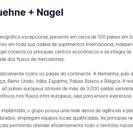
uehne + Nagel
ográfica excepcional, presente em cerca de 100 países em t
tes em toda sua cadeia de suprimentos internacional, indep
gel conecta os principais centros econômicos e se integra às 
dade dos fluxos de mercadorias.
aticamente todos os países do continente. A Alemanha, país
, Reino Unido, Itália, Espanha, Países Baixos e Bélgica. A r
 40 países europeus através de mais de 3.000 saídas semanais
itivos nos fluxos intra-europeus, seja para envios expresso
mplantada, o grupo possui uma rede densa de agências e plata
alizados, empregam equipes locais qualificadas. As principais 
ala permitindo atender eficientemente todo o território naci