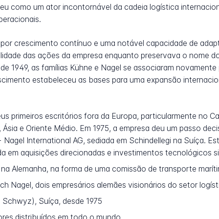
ceu como um ator incontornável da cadeia logística internaci
peracionais.
 por crescimento contínuo e uma notável capacidade de adapt
alidade das ações da empresa enquanto preservava o nome do
 de 1949, as famílias Kühne e Nagel se associaram novamente p
cimento estabeleceu as bases para uma expansão internacion
s primeiros escritórios fora da Europa, particularmente no C
 Ásia e Oriente Médio. Em 1975, a empresa deu um passo deci
+ Nagel International AG, sediada em Schindellegi na Suíça.
a em aquisições direcionadas e investimentos tecnológicos sig
na Alemanha, na forma de uma comissão de transporte marít
ch Nagel, dois empresários alemães visionários do setor logíst
e Schwyz), Suíça, desde 1975
res distribuídos em todo o mundo