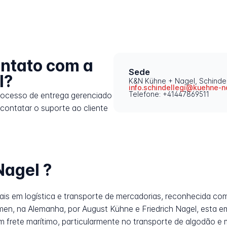
ntato com a
Sede
l?
K&N Kühne + Nagel, Schindel
info.schindellegi@kuehne-n
Telefone: +41447869511
rocesso de entrega gerenciado
contatar o suporte ao cliente
Nagel ?
ais em logística e transporte de mercadorias, reconhecida c
men, na Alemanha, por August Kühne e Friedrich Nagel, esta
 frete marítimo, particularmente no transporte de algodão e