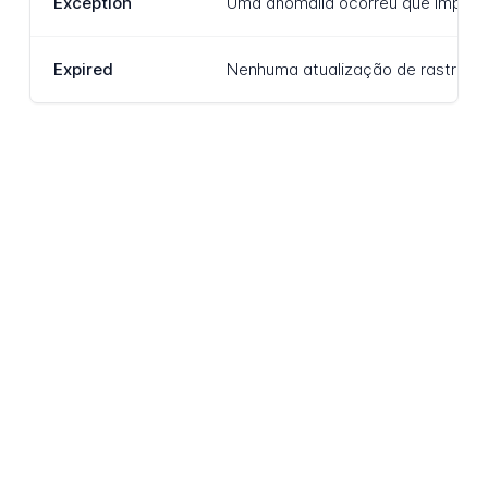
Exception
Uma anomalia ocorreu que impede 
Expired
Nenhuma atualização de rastreamen