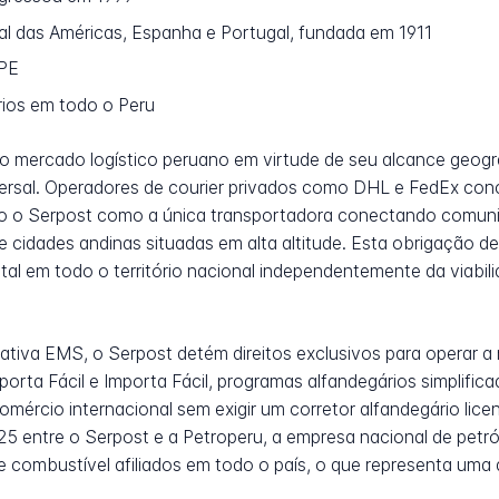
al das Américas, Espanha e Portugal, fundada em 1911
PE
rios em todo o Peru
o mercado logístico peruano em virtude de seu alcance geogr
ersal. Operadores de courier privados como DHL e FedEx con
do o Serpost como a única transportadora conectando comun
 cidades andinas situadas em alta altitude. Esta obrigação de
al em todo o território nacional independentemente da viabil
va EMS, o Serpost detém direitos exclusivos para operar a 
orta Fácil e Importa Fácil, programas alfandegários simplifi
ércio internacional sem exigir um corretor alfandegário lic
025 entre o Serpost e a Petroperu, a empresa nacional de petr
combustível afiliados em todo o país, o que representa uma da