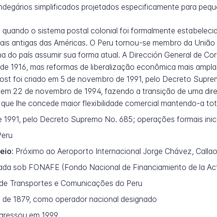
andegários simplificados projetados especificamente para peq
, quando o sistema postal colonial foi formalmente estabeleci
ais antigas das Américas. O Peru tornou-se membro da União Po
na do país assumir sua forma atual. A Dirección General de C
e 1916, mas reformas de liberalização econômica mais amplas
post foi criado em 5 de novembro de 1991, pelo Decreto Sup
a em 22 de novembro de 1994, fazendo a transição de uma di
a que lhe concede maior flexibilidade comercial mantendo-a to
 1991, pelo Decreto Supremo No. 685; operações formais ini
Peru
eio:
Próximo ao Aeroporto Internacional Jorge Chávez, Callao
ada sob FONAFE (Fondo Nacional de Financiamiento de la Acti
 de Transportes e Comunicações do Peru
il de 1879, como operador nacional designado
ngressou em 1999