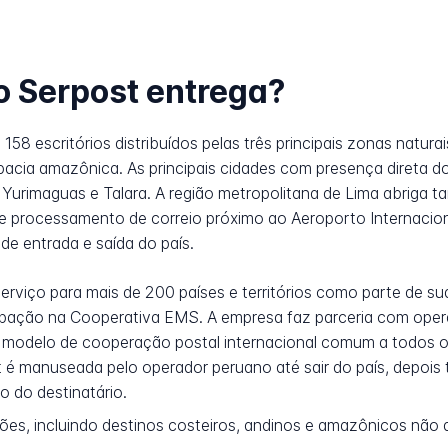
o Serpost entrega?
8 escritórios distribuídos pelas três principais zonas natura
a bacia amazônica. As principais cidades com presença direta 
Yurimaguas e Talara. A região metropolitana de Lima abriga ta
de processamento de correio próximo ao Aeroporto Internacion
de entrada e saída do país.
serviço para mais de 200 países e territórios como parte de
icipação na Cooperativa EMS. A empresa faz parceria com oper
o o modelo de cooperação postal internacional comum a todo
 manuseada pelo operador peruano até sair do país, depois tr
o do destinatário.
ões, incluindo destinos costeiros, andinos e amazônicos não 