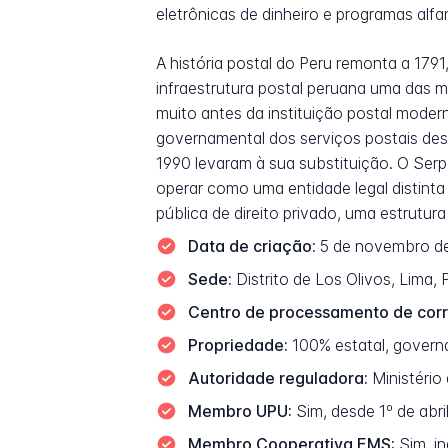
eletrônicas de dinheiro e programas alf
A história postal do Peru remonta a 1791
infraestrutura postal peruana uma das m
muito antes da instituição postal moder
governamental dos serviços postais desd
1990 levaram à sua substituição. O Ser
operar como uma entidade legal distint
pública de direito privado, uma estrutur
Data de criação:
5 de novembro de
Sede:
Distrito de Los Olivos, Lima, 
Centro de processamento de corr
Propriedade:
100% estatal, govern
Autoridade reguladora:
Ministério
Membro UPU:
Sim, desde 1º de abr
Membro Cooperativa EMS:
Sim, i