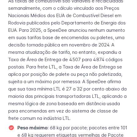
As taxas de combustível são variáveis e recalculadas
semanalmente, com o cálculo vinculado aos Preços
Nacionais Médios dos EUA de Combustível Diesel em
Rodovia publicados pelo Departamento de Energia dos
EUA. Para 2025, a SpeeDee anunciou nenhum aumento
em suas tarifas base de encomendas ou paletes, uma
decisão tornada pública em novembro de 2024. A
mesma atualização de tarifa, no entanto, expandiu a
Taxa de Área de Entrega de 4.507 para 4.874 códigos
postais. Para frete LTL, a Taxa de Área de Entrega se
aplica por posição de palete ou peça não paletizada,
sujeita a um máximo por remessa. A SpeeDee afirma
que sua taxa mínima LTL é 27 a 32 por cento abaixo da
maioria das principais transportadoras LTL, aplicando a
mesma lógica de zona baseada em distância usada
para encomendas em vez do sistema de classe de
frete comum na indústria LTL.
Peso máximo:
68 kg por pacote; pacotes entre 101
e 68 kg requerem etiquetas vermelhas de Pacote