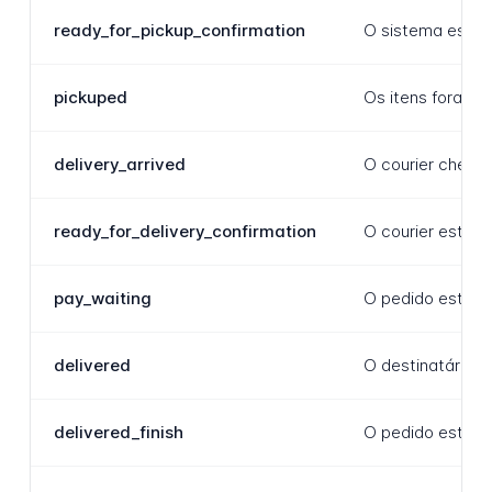
ready_for_pickup_confirmation
O sistema está e
pickuped
Os itens foram e
delivery_arrived
O courier chegou
ready_for_delivery_confirmation
O courier está p
pay_waiting
O pedido está e
delivered
O destinatário c
delivered_finish
O pedido está to