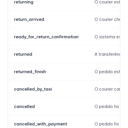
returning
O courier está r
return_arrived
O courier chegou
ready_for_return_confirmation
O sistema está e
returned
A transferência 
returned_finish
O pedido está to
cancelled_by_taxi
O courier cancel
cancelled
O pedido foi ca
cancelled_with_payment
O pedido foi can