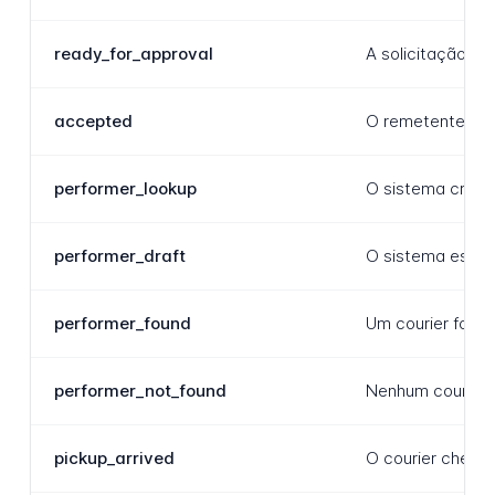
ready_for_approval
A solicitação fo
accepted
O remetente conf
performer_lookup
O sistema criou
performer_draft
O sistema está b
performer_found
Um courier foi c
performer_not_found
Nenhum courier d
pickup_arrived
O courier chegou